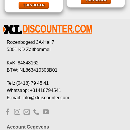
€7,39.
€4,99.
TOEVOEGEN
was:
is:
€9,25.
€5,49.
TOEVOEGEN
Rozenbogerd 3A-Hal 7
5301 KD Zaltbommel
KvK: 84848162
BTW: NL863410303B01
Tel.: (0418) 79 45 41
Whatsapp: +31418794541
E-mail: info@xldiscounter.com
Account Gegevens