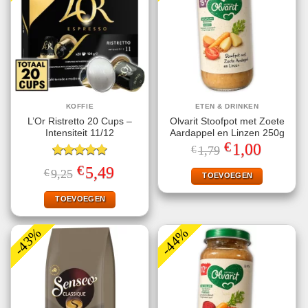
KOFFIE
ETEN & DRINKEN
L’Or Ristretto 20 Cups –
Olvarit Stoofpot met Zoete
Intensiteit 11/12
Aardappel en Linzen 250g
€
Oorspronkelijke
Huidige
1,00
€
1,79
prijs
prijs
Gewaardeerd
was:
is:
€
Oorspronkelijke
Huidige
5,49
€
9,25
€1,79.
€1,00.
TOEVOEGEN
5.00
uit 5
prijs
prijs
was:
is:
€9,25.
€5,49.
TOEVOEGEN
-43%
-44%