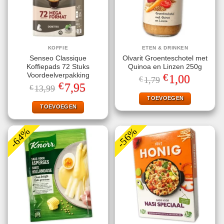
KOFFIE
ETEN & DRINKEN
Senseo Classique
Olvarit Groenteschotel met
Koffiepads 72 Stuks
Quinoa en Linzen 250g
€
Voordeelverpakking
Oorspronkelijke
Huidige
1,00
€
1,79
prijs
prijs
€
Oorspronkelijke
Huidige
7,95
€
13,99
was:
is:
prijs
prijs
€1,79.
€1,00.
TOEVOEGEN
was:
is:
€13,99.
€7,95.
TOEVOEGEN
-64%
-56%