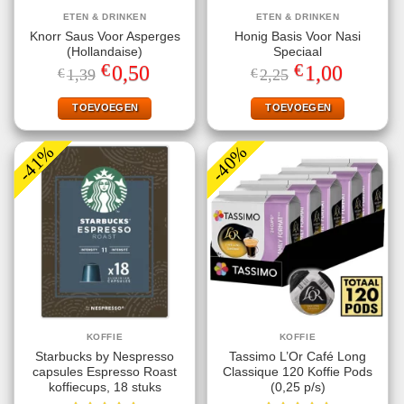
ETEN & DRINKEN
ETEN & DRINKEN
Knorr Saus Voor Asperges
Honig Basis Voor Nasi
(Hollandaise)
Speciaal
€
€
Oorspronkelijke
Huidige
Oorspronkelijke
Huidige
0,50
1,00
€
1,39
€
2,25
prijs
prijs
prijs
prijs
was:
is:
was:
is:
€1,39.
€0,50.
€2,25.
€1,00.
TOEVOEGEN
TOEVOEGEN
-41%
-40%
KOFFIE
KOFFIE
Starbucks by Nespresso
Tassimo L’Or Café Long
capsules Espresso Roast
Classique 120 Koffie Pods
koffiecups, 18 stuks
(0,25 p/s)