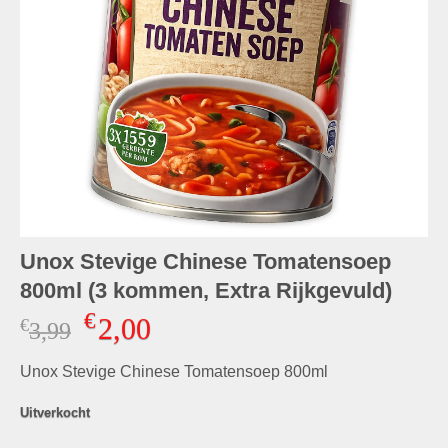
Unox Stevige Chinese Tomatensoep
800ml (3 kommen, Extra Rijkgevuld)
€
2,00
€
Oorspronkelijke
Huidige
3,99
prijs
prijs
Unox Stevige Chinese Tomatensoep 800ml
was:
is:
€3,99.
€2,00.
Uitverkocht