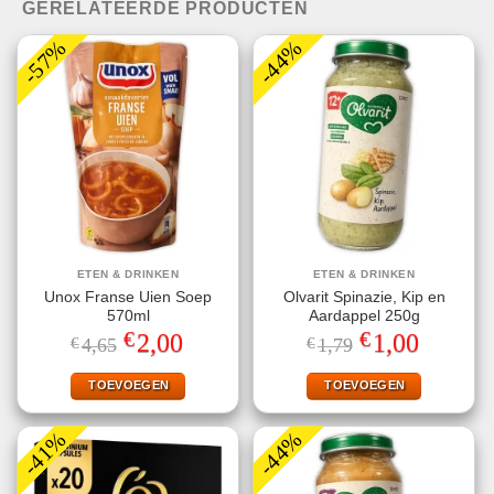
GERELATEERDE PRODUCTEN
-57%
-44%
ETEN & DRINKEN
ETEN & DRINKEN
Unox Franse Uien Soep
Olvarit Spinazie, Kip en
570ml
Aardappel 250g
€
€
Oorspronkelijke
Huidige
Oorspronkelijke
Huidige
2,00
1,00
€
4,65
€
1,79
prijs
prijs
prijs
prijs
was:
is:
was:
is:
€4,65.
€2,00.
€1,79.
€1,00.
TOEVOEGEN
TOEVOEGEN
-41%
-44%