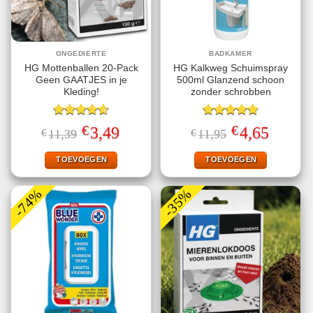
ONGEDIERTE
BADKAMER
HG Mottenballen 20-Pack
HG Kalkweg Schuimspray
Geen GAATJES in je
500ml Glanzend schoon
Kleding!
zonder schrobben
Gewaardeerd
Gewaardeerd
€
€
Oorspronkelijke
Huidige
Oorspronkelijke
Huidige
3,49
4,65
€
11,39
€
11,95
4.63
uit 5
4.80
uit 5
prijs
prijs
prijs
prijs
was:
is:
was:
is:
€11,39.
€3,49.
€11,95.
€4,65.
TOEVOEGEN
TOEVOEGEN
-74%
-35%