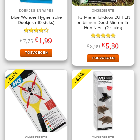
DOEKJES EN WIPES
ONGEDIERTE
Blue Wonder Hygienische
HG Mierenlokdoos BUITEN
Doekjes (80 stuks)
en binnen Dood Mieren En
Hun Nest! (2 stuks)
Gewaardeerd
€
Oorspronkelijke
Huidige
1,99
€
7,75
4.00
uit
Gewaardeerd
prijs
prijs
€
Oorspronkelijke
Huidige
5,80
€
8,99
5
4.67
uit 5
was:
is:
prijs
prijs
€7,75.
€1,99.
TOEVOEGEN
was:
is:
€8,99.
€5,80.
TOEVOEGEN
-44%
-44%
ONGEDIERTE
ONGEDIERTE