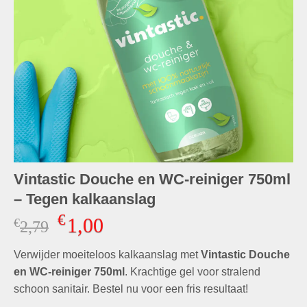
Vintastic Douche en WC-reiniger 750ml
– Tegen kalkaanslag
€
1,00
€
Oorspronkelijke
Huidige
2,79
prijs
prijs
Verwijder moeiteloos kalkaanslag met
was:
is:
Vintastic Douche
€2,79.
€1,00.
en WC-reiniger 750ml
. Krachtige gel voor stralend
schoon sanitair. Bestel nu voor een fris resultaat!