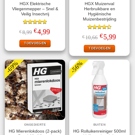
HGX Elektrische
HGX Muizenval
Vliegenmepper – Snel &
Herbruikbare en
Veilig Insectvrij
Hygiënische
Muizenbestrijding
Gewaardeerd
€
Oorspronkelijke
Huidige
4,99
€
8,99
4.70
uit 5
Gewaardeerd
prijs
prijs
€
Oorspronkelijke
Huidige
5,99
€
10,66
4.47
uit 5
was:
is:
prijs
prijs
€8,99.
€4,99.
TOEVOEGEN
was:
is:
€10,66.
€5,99.
TOEVOEGEN
-69%
-56%
ONGEDIERTE
BUITEN
HG Mierenlokdoos (2-pack)
HG Rolluikenreiniger 500ml