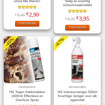
Dood Alle Mieren!
Veilig en krachtig
schoonmaakmiddel
Gewaardeerd
€
Oorspronkelijke
Huidige
2,90
€
9,49
5.00
uit 5
Gewaardeerd
prijs
prijs
€
Oorspronkelijke
Huidige
3,95
€
8,95
5.00
uit 5
was:
is:
prijs
prijs
€9,49.
€2,90.
TOEVOEGEN
was:
is:
€8,95.
€3,95.
TOEVOEGEN
-46%
-67%
ONGEDIERTE
WOONKAMER
HG Tegen Kakkerlakken
HG Interieurreiniger 500ml
(400ml) Effectieve en
Krachtige reiniger voor elk
Geurloze Spray
oppervlak