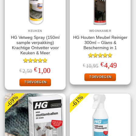
KEUKEN
WOONKAMER
HG Vetweg Spray (150ml
HG Houten Meubel Reiniger
sample verpakking)
300ml – Glans &
Krachtige Ontvetter voor
Bescherming in 1
Keuken & Meer
Gewaardeerd
€
Oorspronkelijke
Huidige
4,49
€
10,95
4.75
uit 5
Gewaardeerd
prijs
prijs
€
Oorspronkelijke
Huidige
1,00
€
2,50
4.71
uit 5
was:
is:
prijs
prijs
€10,95.
€4,49.
TOEVOEGEN
was:
is:
€2,50.
€1,00.
TOEVOEGEN
-69%
-61%