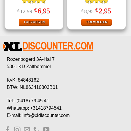
Gewaardeerd
Gewaardeerd
€
€
Oorspronkelijke
Huidige
Oorspronkelijke
Huidige
6,95
2,95
€
12,99
€
8,95
5.00
uit 5
5.00
uit 5
prijs
prijs
prijs
prijs
was:
is:
was:
is:
€12,99.
€6,95.
€8,95.
€2,95.
TOEVOEGEN
TOEVOEGEN
Rozenbogerd 3A-Hal 7
5301 KD Zaltbommel
KvK: 84848162
BTW: NL863410303B01
Tel.: (0418) 79 45 41
Whatsapp: +31418794541
E-mail: info@xldiscounter.com