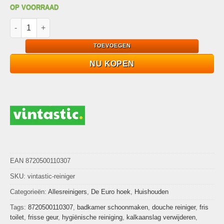
OP VOORRAAD
Vintastic Douche en WC-reiniger 750ml - Tegen kalkaanslag aa
TOEVOEGEN
NU KOPEN
EAN 8720500110307
SKU:
vintastic-reiniger
Categorieën:
Allesreinigers
,
De Euro hoek
,
Huishouden
Tags:
8720500110307
,
badkamer schoonmaken
,
douche reiniger
,
fris
toilet
,
frisse geur
,
hygiënische reiniging
,
kalkaanslag verwijderen
,