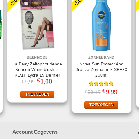
BEENMODE
ZONNEBRAND
La Paay Zelfophoudende
Nivea Sun Protect And
Kousen Whineblush L-
Bronze Zonnemelk SPF20
XL/1P Lycra 15 Dernier
200ml
€
Oorspronkelijke
1,00
Huidige
9,99
€
prijs
prijs
was:
is:
€
ke
ige
Gewaardeerd
Oorspronkelijke
9,99
Huidige
22,49
€
€9,99.
€1,00.
TOEVOEGEN
prijs
prijs
4.78
uit 5
was:
is:
95.
€22,49.
€9,99.
TOEVOEGEN
Account Gegevens