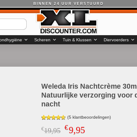
BINNEN 24 UUR VERSTUURD
ondhygiëne
Scheren
Tuin & Klussen
Diervoerders
Weleda Iris Nachtcrème 30m
Natuurlijke verzorging voor 
nacht
(
5
klantbeoordelingen)
Gewaardeerd
5
€
9,95
€
Oorspronkelijke
Huidige
19,95
4.60
op 5
gebaseerd
prijs
prijs