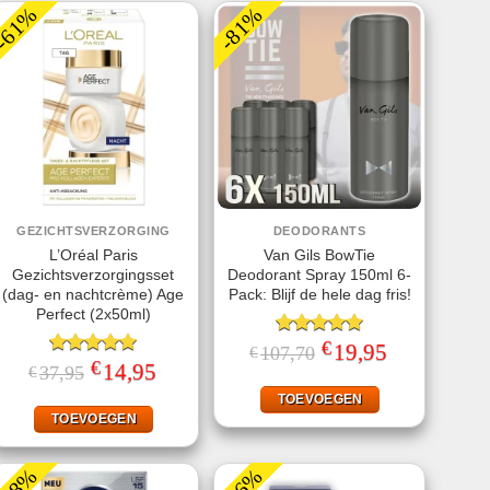
-61%
-81%
GEZICHTSVERZORGING
DEODORANTS
L’Oréal Paris
Van Gils BowTie
Gezichtsverzorgingsset
Deodorant Spray 150ml 6-
(dag- en nachtcrème) Age
Pack: Blijf de hele dag fris!
Perfect (2x50ml)
€
Gewaardeerd
Oorspronkelijke
19,95
Huidige
107,70
€
prijs
prijs
€
5.00
uit 5
Gewaardeerd
Oorspronkelijke
14,95
Huidige
37,95
€
was:
is:
prijs
prijs
5.00
uit 5
€107,70.
€19,95.
was:
is:
TOEVOEGEN
€37,95.
€14,95.
TOEVOEGEN
-58%
-46%