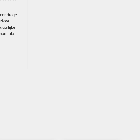
oor droge
crème
,
atuurlijke
 normale