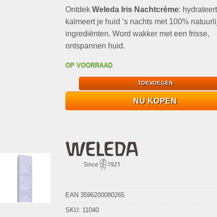
op
klant
Ontdek
Weleda Iris Nachtcrème
was:
is:
: hydrateer
waarderingen
€19,95.
€9,95.
kalmeert je huid ’s nachts met 100% natuurli
ingrediënten. Word wakker met een frisse,
ontspannen huid.
OP VOORRAAD
TOEVOEGEN
NU KOPEN
EAN 3596200080265
SKU:
11040