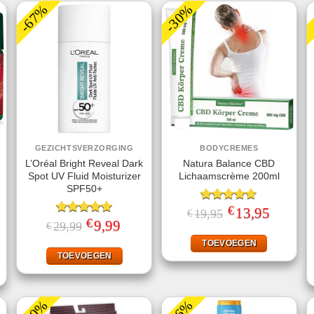
-67%
-30%
GEZICHTSVERZORGING
BODYCREMES
L’Oréal Bright Reveal Dark
Natura Balance CBD
Spot UV Fluid Moisturizer
Lichaamscrème 200ml
SPF50+
€
Gewaardeerd
Oorspronkelijke
13,95
Huidige
19,95
€
prijs
prijs
€
4.67
uit 5
Gewaardeerd
Oorspronkelijke
9,99
Huidige
29,99
€
was:
is:
prijs
prijs
5.00
uit 5
ke
ige
€19,95.
€13,95.
was:
is:
TOEVOEGEN
€29,99.
€9,99.
TOEVOEGEN
95.
-90%
-56%