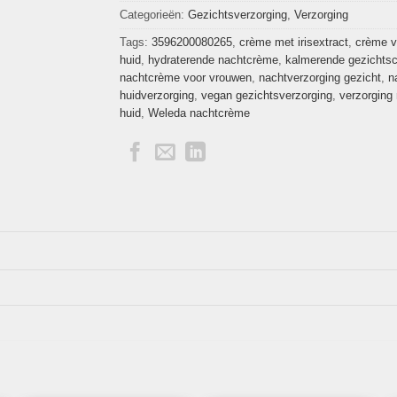
Categorieën:
Gezichtsverzorging
,
Verzorging
Tags:
3596200080265
,
crème met irisextract
,
crème v
huid
,
hydraterende nachtcrème
,
kalmerende gezichts
nachtcrème voor vrouwen
,
nachtverzorging gezicht
,
n
huidverzorging
,
vegan gezichtsverzorging
,
verzorging
huid
,
Weleda nachtcrème