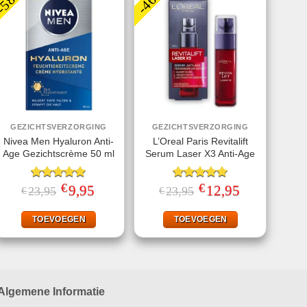
GEZICHTSVERZORGING
GEZICHTSVERZORGING
Nivea Men Hyaluron Anti-
L’Oreal Paris Revitalift
Age Gezichtscrème 50 ml
Serum Laser X3 Anti-Age
€
€
Gewaardeerd
Oorspronkelijke
9,95
Huidige
Gewaardeerd
Oorspronkelijke
12,95
Huidige
23,95
23,95
€
€
prijs
prijs
prijs
prijs
5.00
uit 5
5.00
uit 5
was:
is:
was:
is:
€23,95.
€9,95.
€23,95.
€12,95.
TOEVOEGEN
TOEVOEGEN
Algemene Informatie