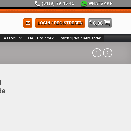
(0418) 79 45 41
WHATSAPP
€
0,00
LOGIN / REGISTREREN
Assorti
De Euro hoek
Inschrijven nieuwsbrief
l
de