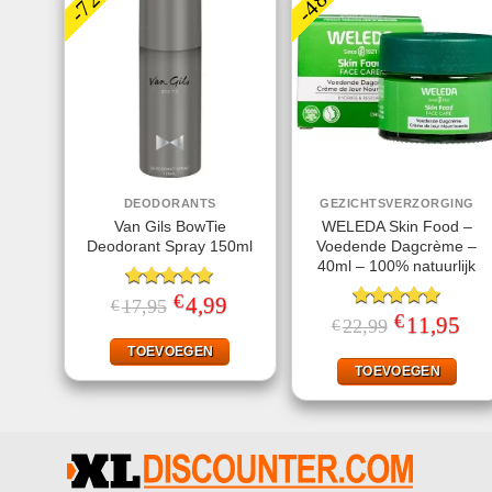
DEODORANTS
GEZICHTSVERZORGING
Van Gils BowTie
WELEDA Skin Food –
Deodorant Spray 150ml
Voedende Dagcrème –
40ml – 100% natuurlijk
€
Gewaardeerd
Oorspronkelijke
4,99
Huidige
17,95
€
prijs
prijs
5.00
uit 5
€
Gewaardeerd
Oorspronkelij
11,95
Huid
22,99
€
was:
is:
prijs
prijs
5.00
uit 5
€17,95.
€4,99.
was:
is:
TOEVOEGEN
€22,99.
€11,
TOEVOEGEN