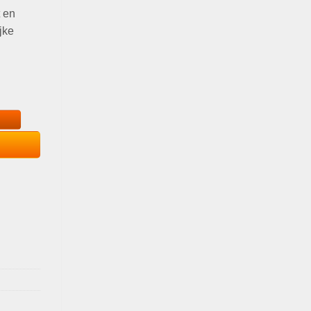
t en
jke