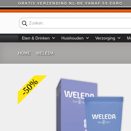
Ga
GRATIS VERZENDING NL-BE VANAF 50 EURO
naar
inhoud
Producten
zoeken
Eten & Drinken
Huishouden
Verzorging
M
HOME
WELEDA
-
-50%