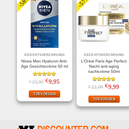
-58%
-57%
GEZICHTSVERZORGING
GEZICHTSVERZORGING
Nivea Men Hyaluron Anti-
L’Oréal Paris Age Perfect
Age Gezichtscrème 50 ml
Nacht anti-aging
nachtcrème 50ml
€
Gewaardeerd
Oorspronkelijke
9,95
Huidige
23,95
€
prijs
prijs
5.00
uit 5
€
Gewaardeerd
Oorspronkeli
9,99
Huid
22,99
€
was:
is:
prijs
prijs
4.75
uit 5
€23,95.
€9,95.
was:
is:
TOEVOEGEN
€22,99.
€9,99
TOEVOEGEN