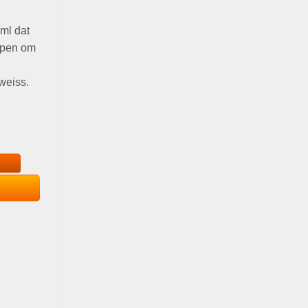
ml dat
orpen om
weiss.
iaan & edelweiss, 40 ml aantal