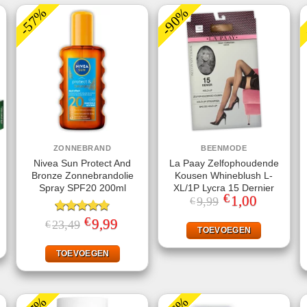
-57%
-90%
ZONNEBRAND
BEENMODE
Nivea Sun Protect And
La Paay Zelfophoudende
Bronze Zonnebrandolie
Kousen Whineblush L-
Spray SPF20 200ml
XL/1P Lycra 15 Dernier
€
Oorspronkelijke
1,00
Huidige
9,99
€
prijs
prijs
ke
ige
was:
is:
€
Gewaardeerd
Oorspronkelijke
9,99
Huidige
23,49
€
€9,99.
€1,00.
TOEVOEGEN
prijs
prijs
4.78
uit 5
95.
was:
is:
€23,49.
€9,99.
TOEVOEGEN