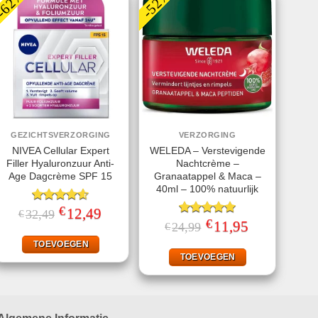
-62%
-52%
GEZICHTSVERZORGING
VERZORGING
NIVEA Cellular Expert
WELEDA – Verstevigende
Filler Hyaluronzuur Anti-
Nachtcrème –
Age Dagcrème SPF 15
Granaatappel & Maca –
40ml – 100% natuurlijk
€
Gewaardeerd
Oorspronkelijke
12,49
Huidige
32,49
€
prijs
prijs
4.60
uit 5
€
Gewaardeerd
Oorspronkelijke
11,95
Huidige
24,99
€
was:
is:
prijs
prijs
5.00
uit 5
€32,49.
€12,49.
was:
is:
TOEVOEGEN
€24,99.
€11,95.
TOEVOEGEN