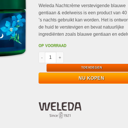
op
klant
Weleda Nachtcrème verstevigende blauwe
was:
is:
waardering
€25,95.
€11,95.
gentiaan & edelweiss is een product van 40 
’s nachts gebruikt kan worden. Het is ontw
de huid te verstevigen en bevat natuurlijke
ingrediënten zoals blauwe gentiaan en edel
OP VOORRAAD
Weleda Nachtcrème verstevigende blauwe gent
TOEVOEGEN
NU KOPEN