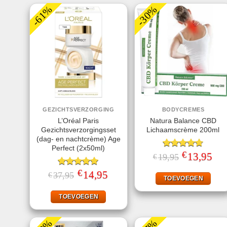
-61%
-30%
GEZICHTSVERZORGING
BODYCREMES
L’Oréal Paris
Natura Balance CBD
Gezichtsverzorgingsset
Lichaamscrème 200ml
(dag- en nachtcrème) Age
Perfect (2x50ml)
€
Gewaardeerd
Oorspronkelij
13,95
Huid
19,95
€
prijs
prijs
4.67
uit 5
was:
is:
€
Gewaardeerd
Oorspronkelijke
14,95
Huidige
37,95
€
€19,95.
€13,
TOEVOEGEN
prijs
prijs
5.00
uit 5
was:
is:
€37,95.
€14,95.
TOEVOEGEN