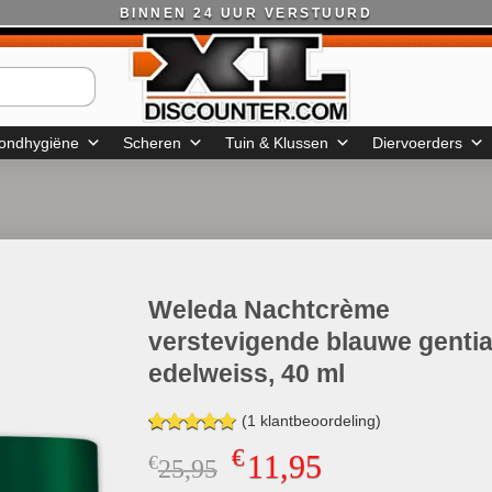
BINNEN 24 UUR VERSTUURD
ondhygiëne
Scheren
Tuin & Klussen
Diervoerders
Weleda Nachtcrème
verstevigende blauwe genti
edelweiss, 40 ml
(
1
klantbeoordeling)
Gewaardeerd
1
€
11,95
€
Oorspronkelijke
Huidige
25,95
5.00
op 5
gebaseerd
prijs
prijs