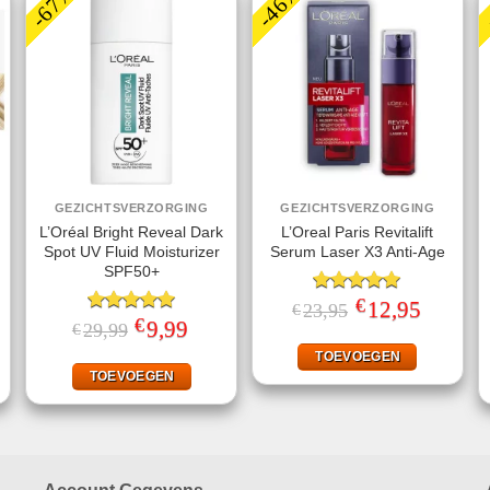
-67%
-46%
GEZICHTSVERZORGING
GEZICHTSVERZORGING
L’Oréal Bright Reveal Dark
L’Oreal Paris Revitalift
Spot UV Fluid Moisturizer
Serum Laser X3 Anti-Age
SPF50+
€
Gewaardeerd
Oorspronkelijke
12,95
Huidige
23,95
€
prijs
prijs
€
5.00
uit 5
jke
ige
Gewaardeerd
Oorspronkelijke
9,99
Huidige
29,99
€
was:
is:
prijs
prijs
5.00
uit 5
€23,95.
€12,95.
was:
is:
TOEVOEGEN
.
€29,99.
€9,99.
TOEVOEGEN