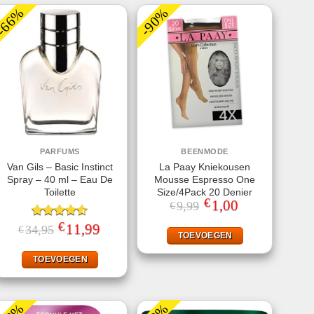
-66%
-90%
PARFUMS
BEENMODE
Van Gils – Basic Instinct
La Paay Kniekousen
Spray – 40 ml – Eau De
Mousse Espresso One
Toilette
Size/4Pack 20 Denier
€
Oorspronkelijke
1,00
Huidige
9,99
€
prijs
prijs
was:
is:
€
Gewaardeerd
Oorspronkelijke
11,99
Huidige
34,95
€
€9,99.
€1,00.
TOEVOEGEN
prijs
prijs
4.50
uit 5
was:
is:
€34,95.
€11,99.
TOEVOEGEN