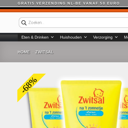
Ga
GRATIS VERZENDING NL-BE VANAF 50 EURO
naar
inhoud
Producten
zoeken
Eten & Drinken
Huishouden
Verzorging
M
HOME
ZWITSAL
-
-68%