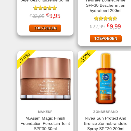
Age Gezichtscrème 50 ml
Hydrate Zonnecrème
SPF30 Beschermt en
hydrateert 200ml
€
Gewaardeerd
Oorspronkelijke
9,95
Huidige
23,95
€
prijs
prijs
5.00
uit 5
was:
is:
€
Gewaardeerd
Oorspronkeli
9,99
Huid
22,99
€
€23,95.
€9,95.
TOEVOEGEN
prijs
prijs
4.56
uit 5
was:
is:
€22,99.
€9,99
TOEVOEGEN
-70%
-57%
MAKEUP
ZONNEBRAND
M.Asam Magic Finish
Nivea Sun Protect And
Foundation Porcelain Teint
Bronze Zonnebrandolie
SPF30 30ml
Spray SPF20 200ml