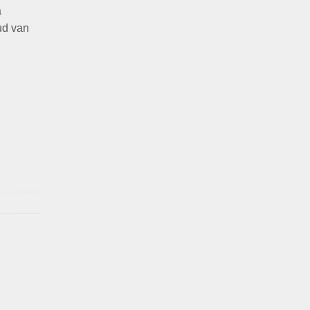
a
ud van