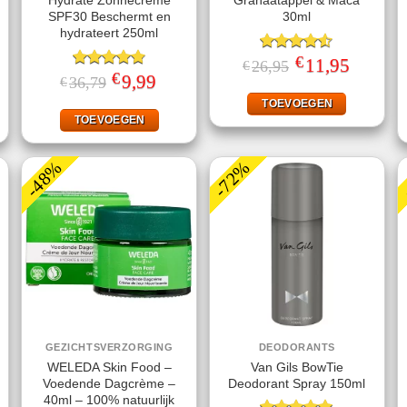
Hydrate Zonnecrème
Granaatappel & Maca
SPF30 Beschermt en
30ml
hydrateert 250ml
€
Gewaardeerd
Oorspronkelijke
11,95
Huidige
26,95
€
prijs
prijs
€
4.50
uit 5
jke
ige
Gewaardeerd
Oorspronkelijke
9,99
Huidige
36,79
€
was:
is:
prijs
prijs
4.78
uit 5
€26,95.
€11,95.
was:
is:
TOEVOEGEN
.
€36,79.
€9,99.
TOEVOEGEN
-48%
-72%
GEZICHTSVERZORGING
DEODORANTS
WELEDA Skin Food –
Van Gils BowTie
Voedende Dagcrème –
Deodorant Spray 150ml
40ml – 100% natuurlijk