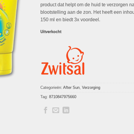
€30,81.
€9,95.
product dat helpt om de huid te verzorgen n
blootstelling aan de zon. Het heeft een inho
150 ml en biedt 3x voordeel.
Uitverkocht
Categorieën:
After Sun
,
Verzorging
Tag:
8710847975660