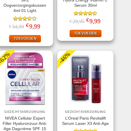
3in1
Hydra Energy Vitamin C
Oogverzorgingskussen
Serum 30ml
4ml 01 Light
€
Gewaardeerd
Oorspronkelijke
9,99
Huidige
29,95
€
prijs
prijs
€
4.50
uit 5
Gewaardeerd
Oorspronkelijke
9,99
Huidige
34,99
€
was:
is:
prijs
prijs
3.50
uit
€29,95.
€9,99.
was:
is:
TOEVOEGEN
5
€34,99.
€9,99.
TOEVOEGEN
-62%
-46%
GEZICHTSVERZORGING
GEZICHTSVERZORGING
NIVEA Cellular Expert
L’Oreal Paris Revitalift
Filler Hyaluronzuur Anti-
Serum Laser X3 Anti-Age
Age Dagcrème SPF 15