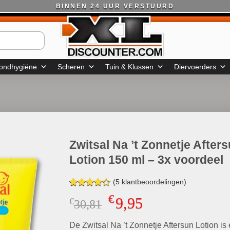
BINNEN 24 UUR VERSTUURD
ondhygiëne
Scheren
Tuin & Klussen
Diervoerders
Zwitsal Na ’t Zonnetje After
Lotion 150 ml – 3x voordeel
(
5
klantbeoordelingen)
Gewaardeerd
5
€
9,95
€
Oorspronkelijke
Huidige
30,81
4.20
op 5
gebaseerd
prijs
prijs
op
klant
De Zwitsal Na ’t Zonnetje Aftersun Lotion is
was:
is:
waarderingen