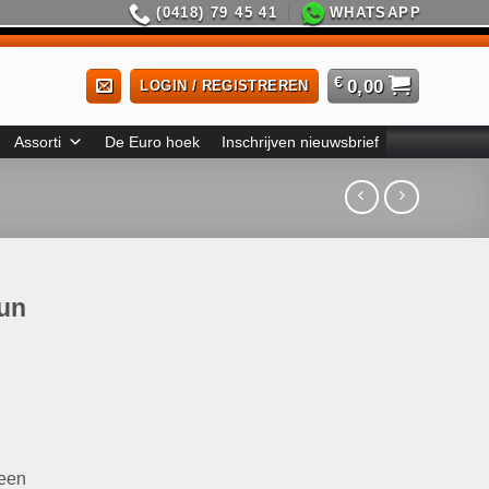
(0418) 79 45 41
WHATSAPP
€
0,00
LOGIN / REGISTREREN
Assorti
De Euro hoek
Inschrijven nieuwsbrief
sun
 een