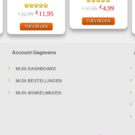
€
Gewaardeerd
Oorspronkelijke
4,99
Huidige
17,95
€
prijs
prijs
€
5.00
uit 5
jke
ige
Gewaardeerd
Oorspronkelijke
11,95
Huidige
22,99
€
was:
is:
prijs
prijs
5.00
uit 5
€17,95.
€4,99.
was:
is:
TOEVOEGEN
.
€22,99.
€11,95.
TOEVOEGEN
Account Gegevens
MIJN DASHBOARD
MIJN BESTELLINGEN
MIJN WINKELWAGEN