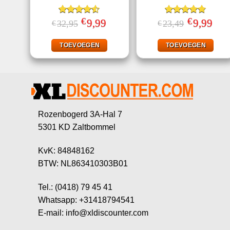
€
€
Gewaardeerd
Oorspronkelijke
9,99
Huidige
Gewaardeerd
Oorspronkeli
9,99
Huid
32,95
23,49
€
€
prijs
prijs
prijs
prijs
4.50
uit 5
4.78
uit 5
was:
is:
was:
is:
€32,95.
€9,99.
€23,49.
€9,99
TOEVOEGEN
TOEVOEGEN
Rozenbogerd 3A-Hal 7
5301 KD Zaltbommel
KvK: 84848162
BTW: NL863410303B01
Tel.: (0418) 79 45 41
Whatsapp: +31418794541
E-mail: info@xldiscounter.com