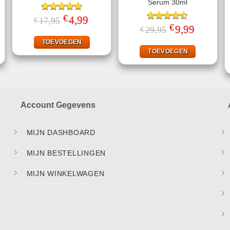
Serum 30ml
€
Gewaardeerd
Oorspronkelijke
4,99
Huidige
17,95
€
prijs
prijs
5.00
uit 5
€
jke
ige
Gewaardeerd
Oorspronkelijke
9,99
Huidige
29,95
€
was:
is:
prijs
prijs
4.50
uit 5
€17,95.
€4,99.
was:
is:
TOEVOEGEN
.
€29,95.
€9,99.
TOEVOEGEN
Account Gegevens
MIJN DASHBOARD
MIJN BESTELLINGEN
MIJN WINKELWAGEN