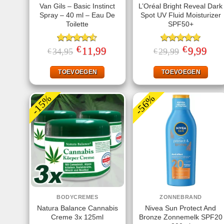
Van Gils – Basic Instinct
L’Oréal Bright Reveal Dark
Spray – 40 ml – Eau De
Spot UV Fluid Moisturizer
Toilette
SPF50+
€
€
Gewaardeerd
Oorspronkelijke
11,99
Huidige
Gewaardeerd
Oorspronkeli
9,99
Huid
34,95
29,99
€
€
prijs
prijs
prijs
prijs
4.50
uit 5
5.00
uit 5
was:
is:
was:
is:
€34,95.
€11,99.
€29,99.
€9,99
TOEVOEGEN
TOEVOEGEN
-15%
-56%
BODYCREMES
ZONNEBRAND
Natura Balance Cannabis
Nivea Sun Protect And
Creme 3x 125ml
Bronze Zonnemelk SPF20