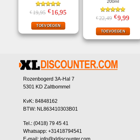
200ml
€
Gewaardeerd
Oorspronkelijke
16,95
Huidige
19,95
€
prijs
prijs
5.00
uit 5
€
Gewaardeerd
Oorspronkeli
9,99
Huid
22,49
€
was:
is:
prijs
prijs
4.78
uit 5
€19,95.
€16,95.
was:
is:
TOEVOEGEN
€22,49.
€9,99
TOEVOEGEN
Rozenbogerd 3A-Hal 7
5301 KD Zaltbommel
KvK: 84848162
BTW: NL863410303B01
Tel.: (0418) 79 45 41
Whatsapp: +31418794541
E-mail: info@xldiscounter.com