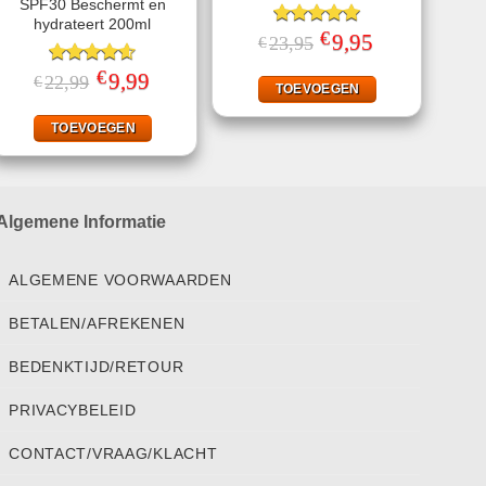
SPF30 Beschermt en
hydrateert 200ml
€
Gewaardeerd
Oorspronkelijke
9,95
Huidige
23,95
€
prijs
prijs
5.00
uit 5
was:
is:
€
Gewaardeerd
Oorspronkelijke
9,99
Huidige
22,99
€
€23,95.
€9,95.
TOEVOEGEN
prijs
prijs
4.56
uit 5
was:
is:
€22,99.
€9,99.
TOEVOEGEN
Algemene Informatie
ALGEMENE VOORWAARDEN
BETALEN/AFREKENEN
BEDENKTIJD/RETOUR
PRIVACYBELEID
CONTACT/VRAAG/KLACHT