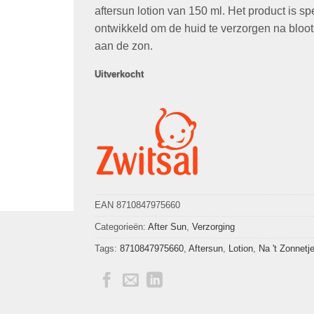
€10,95.
€8,95.
aftersun lotion van 150 ml. Het product is sp
ontwikkeld om de huid te verzorgen na bloot
aan de zon.
Uitverkocht
EAN 8710847975660
Categorieën:
After Sun
,
Verzorging
Tags:
8710847975660
,
Aftersun
,
Lotion
,
Na 't Zonnetj