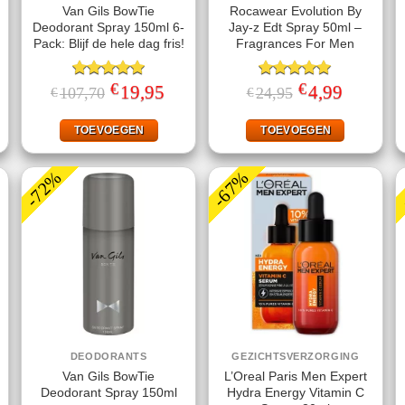
Van Gils BowTie
Rocawear Evolution By
Deodorant Spray 150ml 6-
Jay-z Edt Spray 50ml –
Pack: Blijf de hele dag fris!
Fragrances For Men
€
€
jke
ige
Gewaardeerd
Oorspronkelijke
19,95
Huidige
Gewaardeerd
Oorspronkelijke
4,99
Huidige
107,70
24,95
€
€
prijs
prijs
prijs
prijs
5.00
uit 5
5.00
uit 5
was:
is:
was:
is:
.
€107,70.
€19,95.
€24,95.
€4,99.
TOEVOEGEN
TOEVOEGEN
-72%
-67%
DEODORANTS
GEZICHTSVERZORGING
Van Gils BowTie
L’Oreal Paris Men Expert
Deodorant Spray 150ml
Hydra Energy Vitamin C