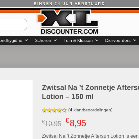
BINNEN 24 UUR VERSTUURD
ondhygiëne
Scheren
Tuin & Klussen
Diervoerders
Zwitsal Na ’t Zonnetje After
Lotion – 150 ml
(
4
klantbeoordelingen)
Gewaardeerd
4
€
8,95
€
Oorspronkelijke
Huidige
10,95
4.25
op 5
gebaseerd
prijs
prijs
op
klant
Zwitsal Na ’t Zonnetje Aftersun Lotion is een
was:
is:
waarderingen