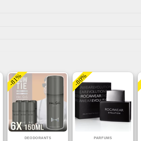
-81%
-80%
DEODORANTS
PARFUMS