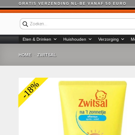
Ga
GRATIS VERZENDING NL-BE VANAF 50 EURO
naar
inhoud
Producten
zoeken
Eten & Drinken
Huishouden
Verzorging
M
HOME
ZWITSAL
-
-18%