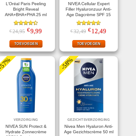
L’Oréal Paris Peeling
NIVEA Cellular Expert
Bright Reveal
Filler Hyaluronzuur Anti-
AHA+BHA+PHA 25 ml
Age Dagcrème SPF 15
€
€
Gewaardeerd
Oorspronkelijke
9,99
Huidige
Gewaardeerd
Oorspronkelijke
12,49
Huidige
24,95
32,49
€
€
prijs
prijs
prijs
prijs
4.40
uit 5
4.60
uit 5
was:
is:
was:
is:
€24,95.
€9,99.
€32,49.
€12,49.
TOEVOEGEN
TOEVOEGEN
-57%
-58%
VERZORGING
GEZICHTSVERZORGING
NIVEA SUN Protect &
Nivea Men Hyaluron Anti-
Hydrate Zonnecrème
Age Gezichtscrème 50 ml