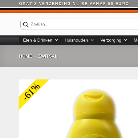
Ga
GRATIS VERZENDING NL-BE VANAF 50 EURO
naar
inhoud
Producten
zoeken
Eten & Drinken
Huishouden
Verzorging
M
HOME
ZWITSAL
-
-61%