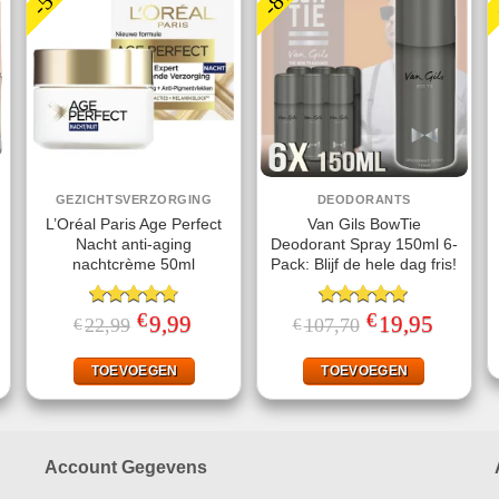
GEZICHTSVERZORGING
DEODORANTS
L’Oréal Paris Age Perfect
Van Gils BowTie
Nacht anti-aging
Deodorant Spray 150ml 6-
nachtcrème 50ml
Pack: Blijf de hele dag fris!
€
€
jke
ige
Gewaardeerd
Oorspronkelijke
9,99
Huidige
Gewaardeerd
Oorspronkelijke
19,95
Huidige
22,99
107,70
€
€
prijs
prijs
prijs
prijs
4.75
uit 5
5.00
uit 5
was:
is:
was:
is:
.
€22,99.
€9,99.
€107,70.
€19,95.
TOEVOEGEN
TOEVOEGEN
Account Gegevens