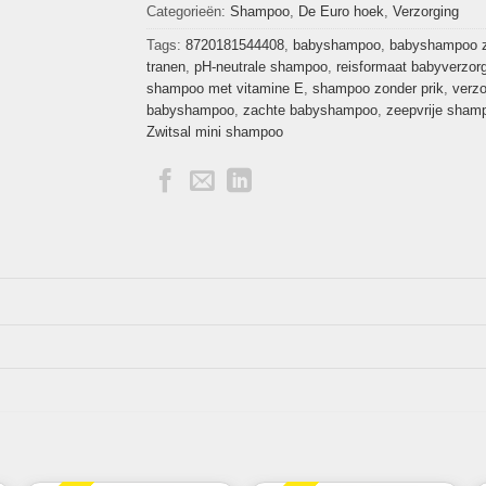
Categorieën:
Shampoo
,
De Euro hoek
,
Verzorging
Tags:
8720181544408
,
babyshampoo
,
babyshampoo 
tranen
,
pH-neutrale shampoo
,
reisformaat babyverzor
shampoo met vitamine E
,
shampoo zonder prik
,
verz
babyshampoo
,
zachte babyshampoo
,
zeepvrije sham
Zwitsal mini shampoo