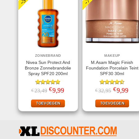
ZONNEBRAND
MAKEUP
Nivea Sun Protect And
M.Asam Magic Finish
Bronze Zonnebrandolie
Foundation Porcelain Teint
Spray SPF20 200ml
SPF30 30ml
€
€
Gewaardeerd
Oorspronkelijke
9,99
Huidige
Gewaardeerd
Oorspronkeli
9,99
Huid
23,49
32,95
€
€
prijs
prijs
prijs
prijs
4.78
uit 5
4.50
uit 5
was:
is:
was:
is:
€23,49.
€9,99.
€32,95.
€9,99
TOEVOEGEN
TOEVOEGEN