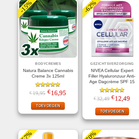
-15%
-62%
BODYCREMES
GEZICHTSVERZORGING
Natura Balance Cannabis
NIVEA Cellular Expert
Creme 3x 125ml
Filler Hyaluronzuur Anti-
Age Dagcrème SPF 15
€
Gewaardeerd
Oorspronkelijke
16,95
Huidige
19,95
€
prijs
prijs
5.00
uit 5
€
Gewaardeerd
Oorspronkelij
12,49
Huid
32,49
€
was:
is:
prijs
prijs
4.60
uit 5
€19,95.
€16,95.
was:
is:
TOEVOEGEN
€32,49.
€12,
TOEVOEGEN
-57%
-70%