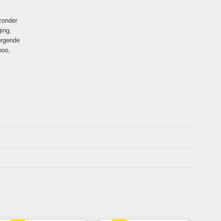
zonder
ging
,
orgende
poo
,