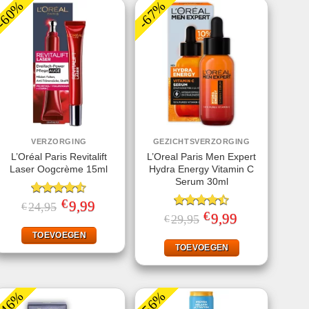
-60%
-67%
VERZORGING
GEZICHTSVERZORGING
L’Oréal Paris Revitalift
L’Oreal Paris Men Expert
Laser Oogcrème 15ml
Hydra Energy Vitamin C
Serum 30ml
€
Gewaardeerd
Oorspronkelijke
9,99
Huidige
24,95
€
prijs
prijs
4.50
uit 5
€
Gewaardeerd
Oorspronkelijke
9,99
Huidige
29,95
€
was:
is:
prijs
prijs
4.50
uit 5
€24,95.
€9,99.
was:
is:
TOEVOEGEN
€29,95.
€9,99.
TOEVOEGEN
-46%
-56%