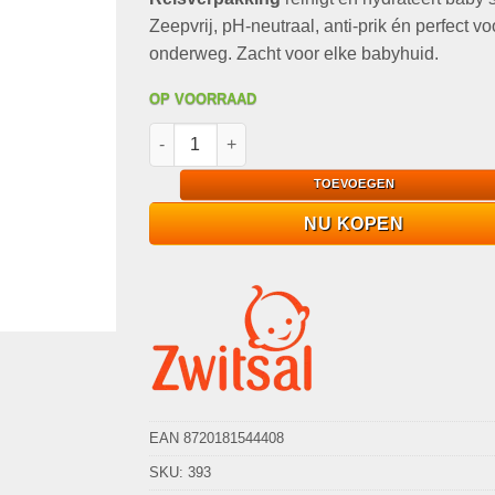
€2,56.
€1,00.
Zeepvrij, pH-neutraal, anti-prik én perfect vo
onderweg. Zacht voor elke babyhuid.
OP VOORRAAD
Zwitsal Shampoo Mini 75ml Reisverpakking Zac
TOEVOEGEN
NU KOPEN
EAN 8720181544408
SKU:
393