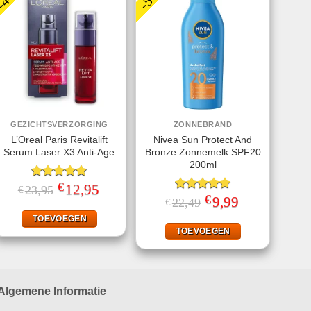
GEZICHTSVERZORGING
ZONNEBRAND
L’Oreal Paris Revitalift
Nivea Sun Protect And
Serum Laser X3 Anti-Age
Bronze Zonnemelk SPF20
200ml
€
Gewaardeerd
Oorspronkelijke
12,95
Huidige
23,95
€
prijs
prijs
5.00
uit 5
€
Gewaardeerd
Oorspronkelijke
9,99
Huidige
22,49
€
was:
is:
prijs
prijs
4.78
uit 5
€23,95.
€12,95.
was:
is:
TOEVOEGEN
€22,49.
€9,99.
TOEVOEGEN
Algemene Informatie