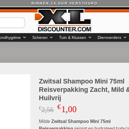
BINNEN 24 UUR VERSTUURD
ondhygiëne
Scheren
Tuin & Klussen
Diervoerders
Zwitsal Shampoo Mini 75ml
Reisverpakking Zacht, Mild 
Huilvrij
€
1,00
€
Oorspronkelijke
Huidige
2,56
prijs
prijs
Milde
Zwitsal Shampoo Mini 75ml
was:
is:
Reisverpakking
reinigt en hydrateert baby’s