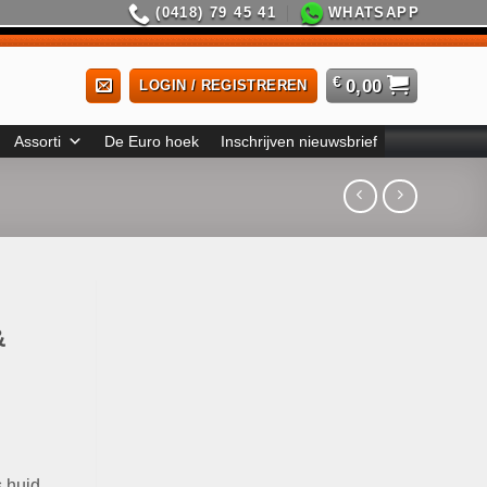
(0418) 79 45 41
WHATSAPP
€
0,00
LOGIN / REGISTREREN
Assorti
De Euro hoek
Inschrijven nieuwsbrief
&
 huid.