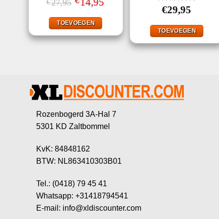
€
Oorspronkelijke
14,95
Huidige
27,95
€
prijs
prijs
Gewaardeerd
€
29,95
was:
is:
5.00
uit 5
€27,95.
€14,95.
TOEVOEGEN
TOEVOEGEN
Rozenbogerd 3A-Hal 7
5301 KD Zaltbommel
KvK: 84848162
BTW: NL863410303B01
Tel.: (0418) 79 45 41
Whatsapp: +31418794541
E-mail: info@xldiscounter.com