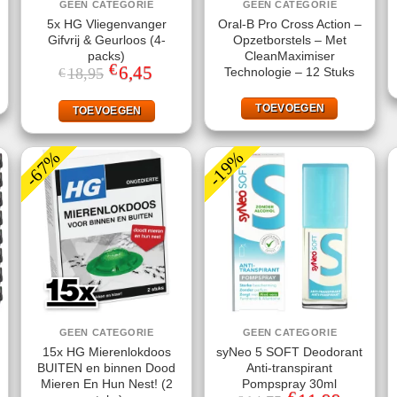
GEEN CATEGORIE
GEEN CATEGORIE
5x HG Vliegenvanger
Oral-B Pro Cross Action –
Gifvrij & Geurloos (4-
Opzetborstels – Met
packs)
CleanMaximiser
€
Oorspronkelijke
6,45
Huidige
Technologie – 12 Stuks
18,95
€
prijs
prijs
was:
is:
€18,95.
€6,45.
TOEVOEGEN
TOEVOEGEN
-67%
-19%
GEEN CATEGORIE
GEEN CATEGORIE
15x HG Mierenlokdoos
syNeo 5 SOFT Deodorant
BUITEN en binnen Dood
Anti-transpirant
Mieren En Hun Nest! (2
Pompspray 30ml