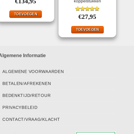
€
134,95
koppelstukken
TOEVOEGEN
Gewaardeerd
€
27,95
5.00
uit 5
TOEVOEGEN
Algemene Informatie
ALGEMENE VOORWAARDEN
BETALEN/AFREKENEN
BEDENKTIJD/RETOUR
PRIVACYBELEID
CONTACT/VRAAG/KLACHT