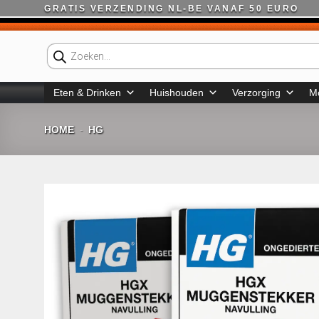
Ga
GRATIS VERZENDING NL-BE VANAF 50 EURO
naar
inhoud
Producten
zoeken
Eten & Drinken
Huishouden
Verzorging
M
HOME
HG
-