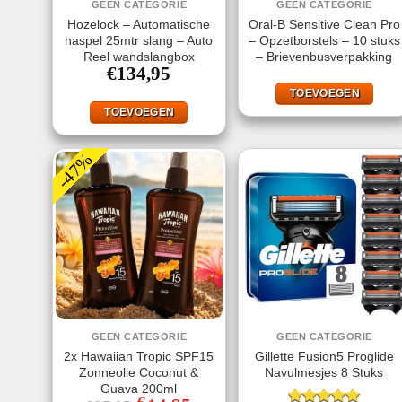
GEEN CATEGORIE
GEEN CATEGORIE
Hozelock – Automatische
Oral-B Sensitive Clean Pro
haspel 25mtr slang – Auto
– Opzetborstels – 10 stuks
Reel wandslangbox
– Brievenbusverpakking
€
134,95
TOEVOEGEN
TOEVOEGEN
-47%
GEEN CATEGORIE
GEEN CATEGORIE
2x Hawaiian Tropic SPF15
Gillette Fusion5 Proglide
Zonneolie Coconut &
Navulmesjes 8 Stuks
Guava 200ml