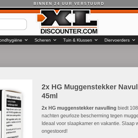
BINNEN 24 UUR VERSTUURD
ondhygiëne
Scheren
Tuin & Klussen
Diervoerders
2x HG Muggenstekker Navul
45ml
2x HG muggenstekker navulling
biedt 108
nachten geurloze bescherming tegen mugg
Ideaal voor slaapkamer en vakantie. Slaap 
ongestoord!