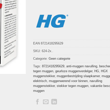
EAN 8721418295629
SKU:
624-2x..
Categorie:
Geen categorie
Tags:
8721418295629
,
anti-muggen navulling
,
besche
tegen muggen
,
geurloze muggenverdelger
,
HG
,
HGX
muggenstekker
,
muggenbestrijding slaapkamer
,
mugg
elektrisch
,
muggenwerend voor binnen
,
navulling
muggenstekker
,
stekker tegen muggen
,
vakantie bes
muggen