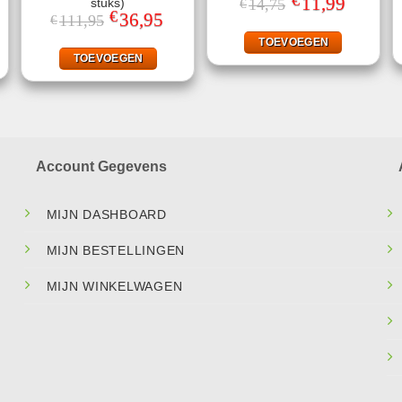
€
Oorspronkelijke
11,99
Huidige
stuks)
14,75
€
prijs
prijs
€
Oorspronkelijke
36,95
Huidige
111,95
€
was:
is:
prijs
prijs
€14,75.
€11,99.
was:
is:
TOEVOEGEN
€111,95.
€36,95.
TOEVOEGEN
Account Gegevens
MIJN DASHBOARD
MIJN BESTELLINGEN
MIJN WINKELWAGEN