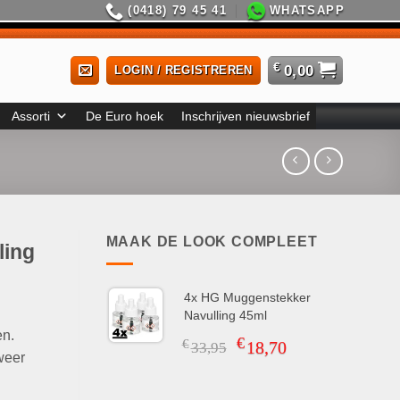
(0418) 79 45 41
WHATSAPP
€
0,00
LOGIN / REGISTREREN
Assorti
De Euro hoek
Inschrijven nieuwsbrief
MAAK DE LOOK COMPLEET
ling
4x HG Muggenstekker
Navulling 45ml
en.
€
Oorspronkelijke
Huidige
€
18,70
33,95
weer
prijs
prijs
was:
is:
€33,95.
€18,70.