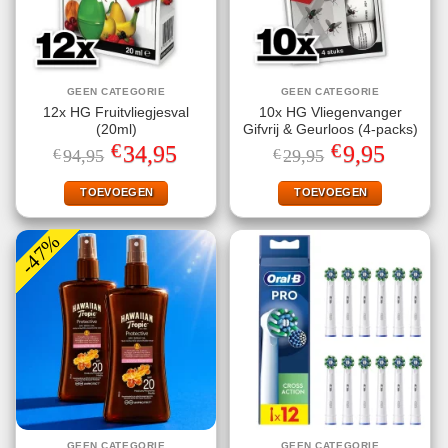
GEEN CATEGORIE
GEEN CATEGORIE
12x HG Fruitvliegjesval
10x HG Vliegenvanger
(20ml)
Gifvrij & Geurloos (4-packs)
€
€
Oorspronkelijke
Huidige
Oorspronkelijke
Huidige
34,95
9,95
€
94,95
€
29,95
prijs
prijs
prijs
prijs
was:
is:
was:
is:
€94,95.
€34,95.
€29,95.
€9,95.
TOEVOEGEN
TOEVOEGEN
-47%
GEEN CATEGORIE
GEEN CATEGORIE