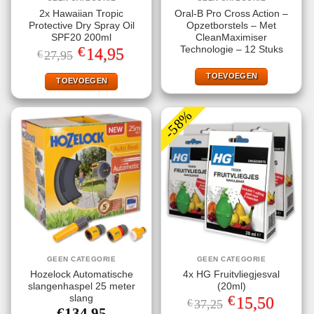
2x Hawaiian Tropic
Oral-B Pro Cross Action –
Protective Dry Spray Oil
Opzetborstels – Met
SPF20 200ml
CleanMaximiser
€
Technologie – 12 Stuks
Oorspronkelijke
Huidige
14,95
€
27,95
prijs
prijs
was:
is:
TOEVOEGEN
€27,95.
€14,95.
TOEVOEGEN
-58%
GEEN CATEGORIE
GEEN CATEGORIE
Hozelock Automatische
4x HG Fruitvliegjesval
slangenhaspel 25 meter
(20ml)
€
slang
Oorspronkelijke
Huidige
15,50
€
37,25
prijs
prijs
€
134,95