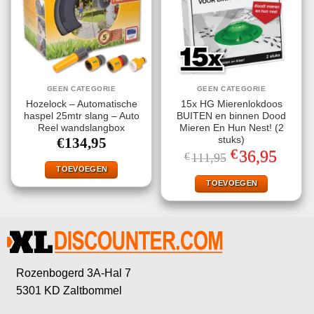
GEEN CATEGORIE
GEEN CATEGORIE
Hozelock – Automatische
15x HG Mierenlokdoos
haspel 25mtr slang – Auto
BUITEN en binnen Dood
Reel wandslangbox
Mieren En Hun Nest! (2
stuks)
€
134,95
€
Oorspronkelijke
Huidige
36,95
€
111,95
prijs
prijs
TOEVOEGEN
was:
is:
€111,95.
€36,95.
TOEVOEGEN
Rozenbogerd 3A-Hal 7
5301 KD Zaltbommel