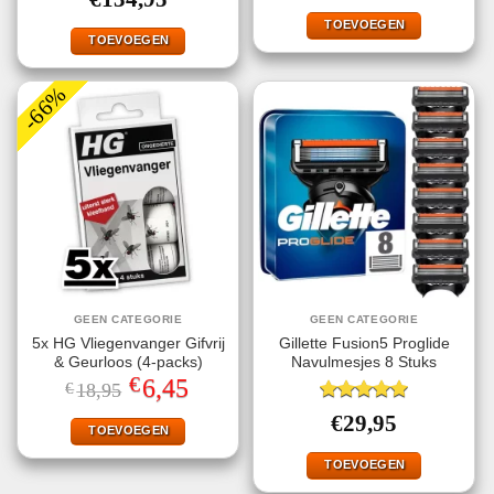
was:
is:
€37,25.
€15,50.
TOEVOEGEN
TOEVOEGEN
-66%
GEEN CATEGORIE
GEEN CATEGORIE
5x HG Vliegenvanger Gifvrij
Gillette Fusion5 Proglide
& Geurloos (4-packs)
Navulmesjes 8 Stuks
€
Oorspronkelijke
Huidige
6,45
€
18,95
prijs
prijs
was:
is:
Gewaardeerd
€
29,95
€18,95.
€6,45.
TOEVOEGEN
5.00
uit 5
TOEVOEGEN