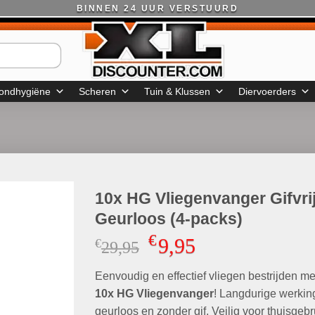
BINNEN 24 UUR VERSTUURD
ondhygiëne
Scheren
Tuin & Klussen
Diervoerders
10x HG Vliegenvanger Gifvri
Geurloos (4-packs)
€
9,95
€
Oorspronkelijke
Huidige
29,95
prijs
prijs
Eenvoudig en effectief vliegen bestrijden me
was:
is:
€29,95.
€9,95.
10x HG Vliegenvanger
! Langdurige werkin
geurloos en zonder gif. Veilig voor thuisgebr