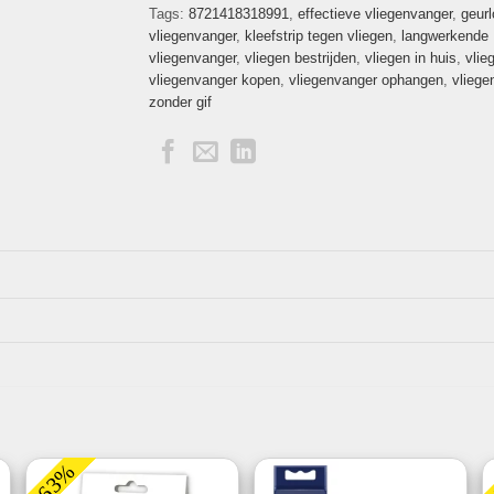
Tags:
8721418318991
,
effectieve vliegenvanger
,
geur
vliegenvanger
,
kleefstrip tegen vliegen
,
langwerkende
vliegenvanger
,
vliegen bestrijden
,
vliegen in huis
,
vlie
vliegenvanger kopen
,
vliegenvanger ophangen
,
vliege
zonder gif
-63%