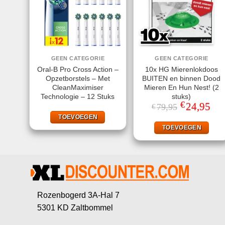
GEEN CATEGORIE
GEEN CATEGORIE
Oral-B Pro Cross Action –
10x HG Mierenlokdoos
Opzetborstels – Met
BUITEN en binnen Dood
CleanMaximiser
Mieren En Hun Nest! (2
Technologie – 12 Stuks
stuks)
€
Oorspronkelij
24,95
Huid
79,95
€
prijs
prijs
TOEVOEGEN
was:
is:
€79,95.
€24,
TOEVOEGEN
Rozenbogerd 3A-Hal 7
5301 KD Zaltbommel