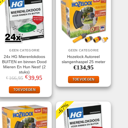
GEEN CATEGORIE
GEEN CATEGORIE
24x HG Mierenlokdoos
Hozelock Autoreel
BUITEN en binnen Dood
slangenhaspel 25 meter
€
134,95
Mieren En Hun Nest! (2
stuks)
€
Oorspronkelijke
39,95
Huidige
166,95
€
TOEVOEGEN
prijs
prijs
was:
is:
€166,95.
€39,95.
TOEVOEGEN
-67%