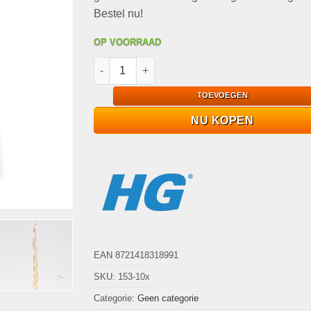
Bestel nu!
OP VOORRAAD
10x HG Vliegenvanger Gifvrij & Geurloos (4-p
TOEVOEGEN
NU KOPEN
EAN 8721418318991
SKU:
153-10x
Categorie:
Geen categorie