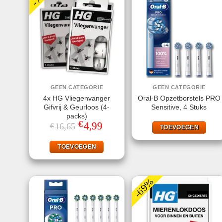
GEEN CATEGORIE
GEEN CATEGORIE
4x HG Vliegenvanger
Oral-B Opzetborstels PRO
Gifvrij & Geurloos (4-
Sensitive, 4 Stuks
packs)
€
Oorspronkelijke
4,99
Huidige
16,65
€
TOEVOEGEN
prijs
prijs
was:
is:
€16,65.
€4,99.
TOEVOEGEN
-69%