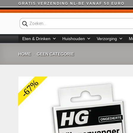
Ga
GRATIS VERZENDING NL-BE VANAF 50 EURO
naar
inhoud
Producten
zoeken
Eten & Drinken
Huishouden
Verzorging
M
HOME
GEEN CATEGORIE
-
-67%