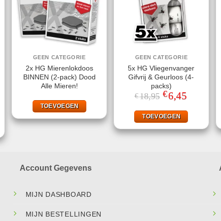
GEEN CATEGORIE
GEEN CATEGORIE
2x HG Mierenlokdoos
5x HG Vliegenvanger
BINNEN (2-pack) Dood
Gifvrij & Geurloos (4-
Alle Mieren!
packs)
€
Oorspronkelijke
6,45
Huidige
18,95
€
prijs
prijs
ke
ige
TOEVOEGEN
was:
is:
€18,95.
€6,45.
TOEVOEGEN
95.
Account Gegevens
MIJN DASHBOARD
MIJN BESTELLINGEN