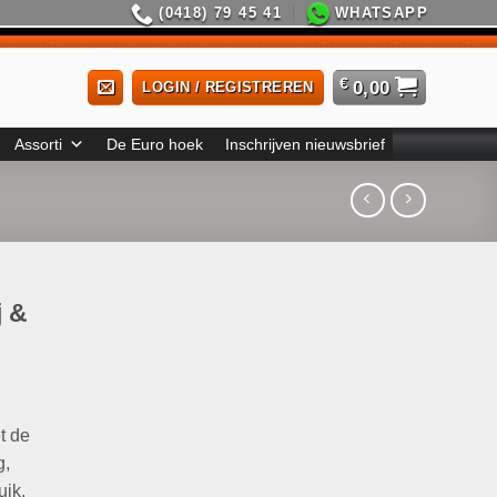
(0418) 79 45 41
WHATSAPP
€
0,00
LOGIN / REGISTREREN
Assorti
De Euro hoek
Inschrijven nieuwsbrief
j &
t de
g,
uik.