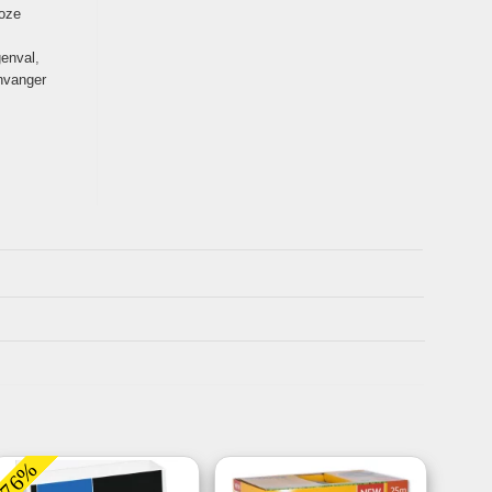
loze
genval
,
nvanger
-76%