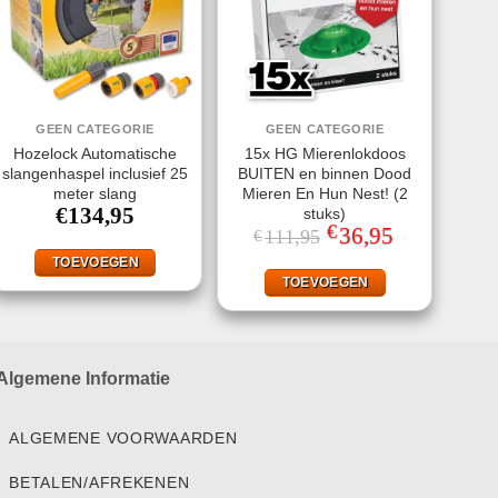
GEEN CATEGORIE
GEEN CATEGORIE
Hozelock Automatische
15x HG Mierenlokdoos
slangenhaspel inclusief 25
BUITEN en binnen Dood
meter slang
Mieren En Hun Nest! (2
€
134,95
stuks)
€
Oorspronkelijke
36,95
Huidige
111,95
€
prijs
prijs
was:
is:
TOEVOEGEN
€111,95.
€36,95.
TOEVOEGEN
Algemene Informatie
ALGEMENE VOORWAARDEN
BETALEN/AFREKENEN