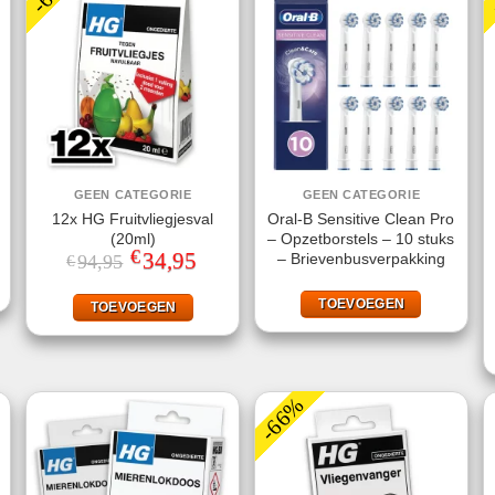
GEEN CATEGORIE
GEEN CATEGORIE
12x HG Fruitvliegjesval
Oral-B Sensitive Clean Pro
(20ml)
– Opzetborstels – 10 stuks
€
Oorspronkelijke
34,95
Huidige
– Brievenbusverpakking
94,95
€
prijs
prijs
was:
is:
€94,95.
€34,95.
TOEVOEGEN
TOEVOEGEN
-66%