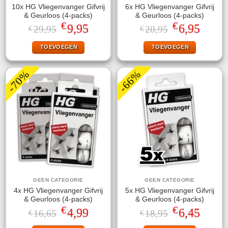
10x HG Vliegenvanger Gifvrij
6x HG Vliegenvanger Gifvrij
& Geurloos (4-packs)
& Geurloos (4-packs)
€
€
Oorspronkelijke
Huidige
Oorspronkelijke
Huidige
9,95
6,95
29,95
20,95
€
€
prijs
prijs
prijs
prijs
was:
is:
was:
is:
TOEVOEGEN
TOEVOEGEN
€29,95.
€9,95.
€20,95.
€6,95.
-70%
-66%
GEEN CATEGORIE
GEEN CATEGORIE
4x HG Vliegenvanger Gifvrij
5x HG Vliegenvanger Gifvrij
& Geurloos (4-packs)
& Geurloos (4-packs)
€
€
Oorspronkelijke
Huidige
Oorspronkelijke
Huidige
4,99
6,45
16,65
18,95
€
€
prijs
prijs
prijs
prijs
was:
is:
was:
is: