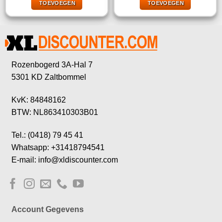
TOEVOEGEN
TOEVOEGEN
€16,65.
€4,99.
€18,95.
€6,45.
Rozenbogerd 3A-Hal 7
5301 KD Zaltbommel
KvK: 84848162
BTW: NL863410303B01
Tel.: (0418) 79 45 41
Whatsapp: +31418794541
E-mail: info@xldiscounter.com
Account Gegevens