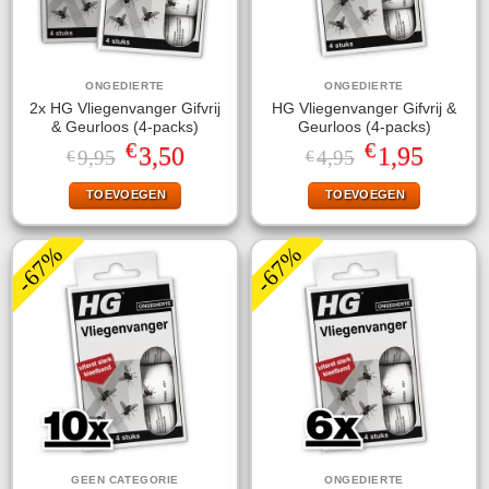
ONGEDIERTE
ONGEDIERTE
2x HG Vliegenvanger Gifvrij
HG Vliegenvanger Gifvrij &
& Geurloos (4-packs)
Geurloos (4-packs)
€
€
Oorspronkelijke
Huidige
Oorspronkelijke
Huidige
3,50
1,95
9,95
4,95
€
€
prijs
prijs
prijs
prijs
was:
is:
was:
is:
TOEVOEGEN
TOEVOEGEN
€9,95.
€3,50.
€4,95.
€1,95.
-67%
-67%
GEEN CATEGORIE
ONGEDIERTE