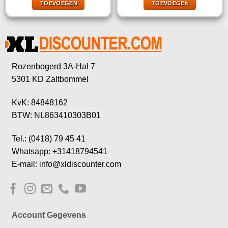
TOEVOEGEN
TOEVOEGEN
€16,65.
€4,99.
€18,95.
€6,45.
Rozenbogerd 3A-Hal 7
5301 KD Zaltbommel
KvK: 84848162
BTW: NL863410303B01
Tel.: (0418) 79 45 41
Whatsapp: +31418794541
E-mail: info@xldiscounter.com
Account Gegevens