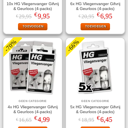
10x HG Vliegenvanger Gifvrij
6x HG Vliegenvanger Gifvrij
& Geurloos (4-packs)
& Geurloos (4-packs)
€
€
Oorspronkelijke
Huidige
Oorspronkelijke
Huidige
9,95
6,95
29,95
20,95
€
€
prijs
prijs
prijs
prijs
was:
is:
was:
is:
TOEVOEGEN
TOEVOEGEN
€29,95.
€9,95.
€20,95.
€6,95.
-70%
-66%
GEEN CATEGORIE
GEEN CATEGORIE
4x HG Vliegenvanger Gifvrij
5x HG Vliegenvanger Gifvrij
& Geurloos (4-packs)
& Geurloos (4-packs)
€
€
Oorspronkelijke
Huidige
Oorspronkelijke
Huidige
4,99
6,45
16,65
18,95
€
€
prijs
prijs
prijs
prijs
was:
is:
was:
is: