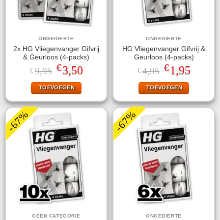
ONGEDIERTE
ONGEDIERTE
2x HG Vliegenvanger Gifvrij
HG Vliegenvanger Gifvrij &
& Geurloos (4-packs)
Geurloos (4-packs)
€
€
Oorspronkelijke
Huidige
Oorspronkelijke
Huidige
3,50
1,95
9,95
4,95
€
€
prijs
prijs
prijs
prijs
was:
is:
was:
is:
TOEVOEGEN
TOEVOEGEN
€9,95.
€3,50.
€4,95.
€1,95.
-67%
-67%
GEEN CATEGORIE
ONGEDIERTE