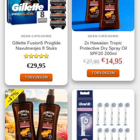
GEEN CATEGORIE
GEEN CATEGORIE
Gillette Fusion5 Proglide
2x Hawaiian Tropic
Navulmesjes 8 Stuks
Protective Dry Spray Oil
SPF20 200ml
€
Oorspronkelijke
Huidige
14,95
€
27,95
Gewaardeerd
prijs
prijs
€
29,95
5.00
uit 5
was:
is:
€27,95.
€14,95.
TOEVOEGEN
TOEVOEGEN
-47%