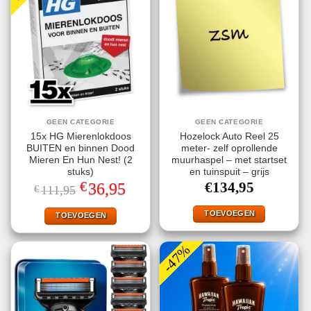
GEEN CATEGORIE
GEEN CATEGORIE
15x HG Mierenlokdoos
Hozelock Auto Reel 25
BUITEN en binnen Dood
meter- zelf oprollende
Mieren En Hun Nest! (2
muurhaspel – met startset
stuks)
en tuinspuit – grijs
€
Oorspronkelijke
Huidige
€
134,95
36,95
€
111,95
prijs
prijs
was:
is:
TOEVOEGEN
€111,95.
€36,95.
TOEVOEGEN
-47%