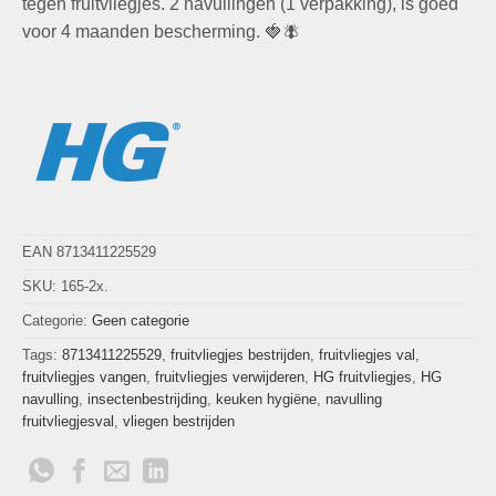
tegen fruitvliegjes. 2 navullingen (1 verpakking), is goed
voor 4 maanden bescherming. 🍓🪰
EAN 8713411225529
SKU:
165-2x.
Categorie:
Geen categorie
Tags:
8713411225529
,
fruitvliegjes bestrijden
,
fruitvliegjes val
,
fruitvliegjes vangen
,
fruitvliegjes verwijderen
,
HG fruitvliegjes
,
HG
navulling
,
insectenbestrijding
,
keuken hygiëne
,
navulling
fruitvliegjesval
,
vliegen bestrijden