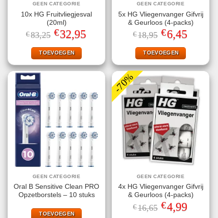
GEEN CATEGORIE
GEEN CATEGORIE
10x HG Fruitvliegjesval
5x HG Vliegenvanger Gifvrij
(20ml)
& Geurloos (4-packs)
€
€
Oorspronkelijke
Huidige
Oorspronkelijke
Huidige
32,95
6,45
€
83,25
€
18,95
prijs
prijs
prijs
prijs
was:
is:
was:
is:
€83,25.
€32,95.
€18,95.
€6,45.
TOEVOEGEN
TOEVOEGEN
-70%
GEEN CATEGORIE
GEEN CATEGORIE
Oral B Sensitive Clean PRO
4x HG Vliegenvanger Gifvrij
Opzetborstels – 10 stuks
& Geurloos (4-packs)
€
Oorspronkelijke
Huidige
4,99
€
16,65
prijs
prijs
TOEVOEGEN