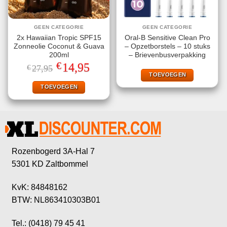
GEEN CATEGORIE
GEEN CATEGORIE
2x Hawaiian Tropic SPF15
Oral-B Sensitive Clean Pro
Zonneolie Coconut & Guava
– Opzetborstels – 10 stuks
200ml
– Brievenbusverpakking
€
Oorspronkelijke
Huidige
14,95
€
27,95
prijs
prijs
TOEVOEGEN
was:
is:
€27,95.
€14,95.
TOEVOEGEN
Rozenbogerd 3A-Hal 7
5301 KD Zaltbommel
KvK: 84848162
BTW: NL863410303B01
Tel.: (0418) 79 45 41