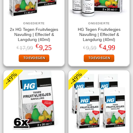
ONGEDIERTE
ONGEDIERTE
2x HG Tegen Fruitvliegjes
HG Tegen Fruitvliegjes
Navulling | Effectief &
Navulling | Effectief &
Langdurig (40ml)
Langdurig (40ml)
€
€
Oorspronkelijke
Huidige
Oorspronkelijke
Huidige
9,25
4,99
17,99
9,59
€
€
prijs
prijs
prijs
prijs
was:
is:
was:
is:
TOEVOEGEN
TOEVOEGEN
€17,99.
€9,25.
€9,59.
€4,99.
-49%
-49%