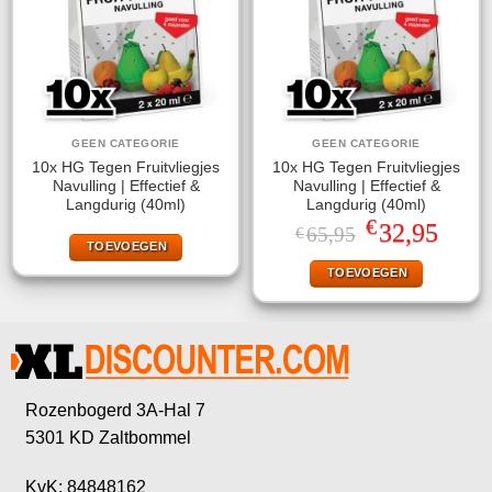
GEEN CATEGORIE
GEEN CATEGORIE
10x HG Tegen Fruitvliegjes
10x HG Tegen Fruitvliegjes
Navulling | Effectief &
Navulling | Effectief &
Langdurig (40ml)
Langdurig (40ml)
€
Oorspronkelijke
Huidige
32,95
65,95
€
prijs
prijs
TOEVOEGEN
was:
is:
TOEVOEGEN
€65,95.
€32,95.
Rozenbogerd 3A-Hal 7
5301 KD Zaltbommel
KvK: 84848162