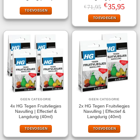
€
Oorspronkelijke
Huidige
35,95
71,95
€
prijs
prijs
TOEVOEGEN
was:
is:
TOEVOEGEN
€71,95.
€35,95.
GEEN CATEGORIE
GEEN CATEGORIE
4x HG Tegen Fruitvliegjes
2x HG Tegen Fruitvliegjes
Navulling | Effectief &
Navulling | Effectief &
Langdurig (40ml)
Langdurig (40ml)
TOEVOEGEN
TOEVOEGEN