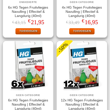
ONGEDIERTE
GEEN CATEGORIE
6x HG Tegen Fruitvliegjes
4x HG Tegen Fruitvliegjes
Navulling | Effectief &
Navulling | Effectief &
Langdurig (40ml)
Langdurig (40ml)
€
€
Oorspronkelijke
Huidige
Oorspronkelijke
Huidige
21,95
16,95
43,15
33,49
€
€
prijs
prijs
prijs
prijs
was:
is:
was:
is:
TOEVOEGEN
TOEVOEGEN
€43,15.
€21,95.
€33,49.
€16,95.
-50%
GEEN CATEGORIE
GEEN CATEGORIE
6x HG Tegen Fruitvliegjes
12x HG Tegen Fruitvliegjes
Navulling | Effectief &
Navulling | Effectief &
Langdurig (40ml)
Langdurig (40ml)