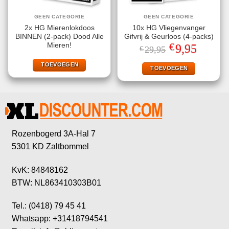
GEEN CATEGORIE
GEEN CATEGORIE
2x HG Mierenlokdoos
10x HG Vliegenvanger
BINNEN (2-pack) Dood Alle
Gifvrij & Geurloos (4-packs)
€
Mieren!
Oorspronkelijke
Huidige
9,95
€
29,95
prijs
prijs
was:
is:
TOEVOEGEN
€29,95.
€9,95.
TOEVOEGEN
Rozenbogerd 3A-Hal 7
5301 KD Zaltbommel
KvK: 84848162
BTW: NL863410303B01
Tel.: (0418) 79 45 41
Whatsapp: +31418794541