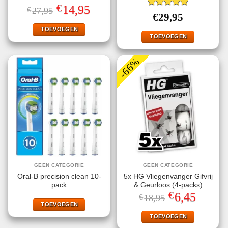
€
Oorspronkelijke
Huidige
14,95
€
27,95
Gewaardeerd
prijs
prijs
€
29,95
5.00
uit 5
was:
is:
€27,95.
€14,95.
TOEVOEGEN
TOEVOEGEN
-66%
GEEN CATEGORIE
GEEN CATEGORIE
Oral-B precision clean 10-
5x HG Vliegenvanger Gifvrij
pack
& Geurloos (4-packs)
€
Oorspronkelijke
Huidige
6,45
€
18,95
prijs
prijs
TOEVOEGEN
was:
is:
€18,95.
€6,45.
TOEVOEGEN