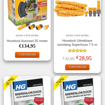
GEEN CATEGORIE
GEEN CATEGORIE
Hozelock Uitrekbare
Hozelock Autoreel 25 meter
tuinslang Superhoze 7.5 m
€
134,95
TOEVOEGEN
Gewaardeerd
€
Oorspronkelijke
Huidige
28,95
€
32,95
4.67
uit 5
prijs
prijs
was:
is:
€32,95.
€28,95.
TOEVOEGEN
-67%
-76%