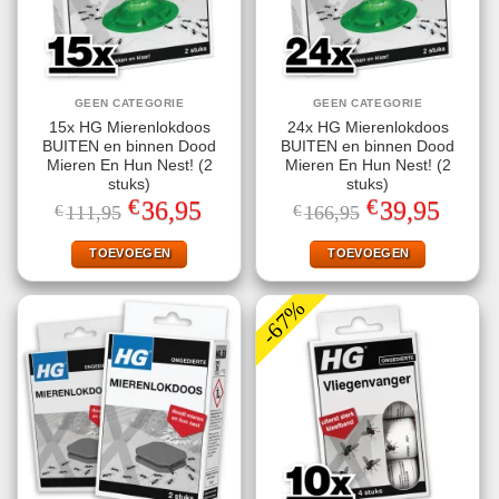
GEEN CATEGORIE
GEEN CATEGORIE
15x HG Mierenlokdoos
24x HG Mierenlokdoos
BUITEN en binnen Dood
BUITEN en binnen Dood
Mieren En Hun Nest! (2
Mieren En Hun Nest! (2
stuks)
stuks)
€
€
Oorspronkelijke
Huidige
Oorspronkelijke
Huidige
36,95
39,95
€
111,95
€
166,95
prijs
prijs
prijs
prijs
was:
is:
was:
is:
€111,95.
€36,95.
€166,95.
€39,95.
TOEVOEGEN
TOEVOEGEN
-67%