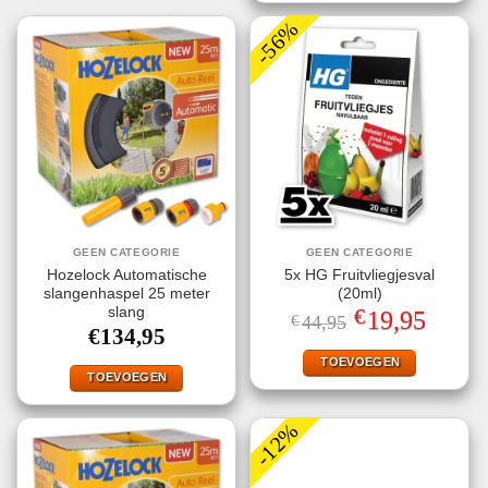
-56%
GEEN CATEGORIE
GEEN CATEGORIE
Hozelock Automatische
5x HG Fruitvliegjesval
slangenhaspel 25 meter
(20ml)
€
slang
Oorspronkelijke
Huidige
19,95
€
44,95
prijs
prijs
€
134,95
was:
is:
€44,95.
€19,95.
TOEVOEGEN
TOEVOEGEN
-12%