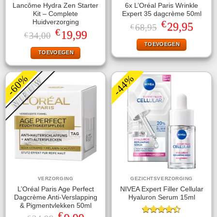
Lancôme Hydra Zen Starter
6x L’Oréal Paris Wrinkle
Kit – Complete
Expert 35 dagcrème 50ml
€
Huidverzorging
Oorspronkelijke
Huidige
29,95
68,95
€
€
prijs
prijs
Oorspronkelijke
Huidige
19,99
34,00
€
was:
is:
prijs
prijs
TOEVOEGEN
€68,95.
€29,95.
was:
is:
TOEVOEGEN
€34,00.
€19,99.
-60%
-44%
NIEUW
VERZORGING
GEZICHTSVERZORGING
L’Oréal Paris Age Perfect
NIVEA Expert Filler Cellular
Dagcrème Anti-Verslapping
Hyaluron Serum 15ml
& Pigmentvlekken 50ml
€
Oorspronkelijke
Huidige