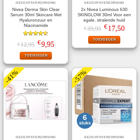
GEZICHTSVERZORGING
GEZICHTSVERZORGING
Nivea Derma Skin Clear
2x Nivea Luminous 630
Serum 30ml Skincare Met
SKINGLOW 30ml Voor een
Hyaluronzuur en
egale, stralende huid
€
Niacinamide
Oorspronkelijke
Huidige
17,50
39,95
€
prijs
prijs
was:
is:
TOEVOEGEN
Gewaardeerd
€39,95.
€17,50.
€
Oorspronkelijke
Huidige
9,95
12,95
€
4.50
uit 5
prijs
prijs
was:
is:
TOEVOEGEN
€12,95.
€9,95.
-41%
-57%
GEZICHTSVERZORGING
GEZICHTSVERZORGING