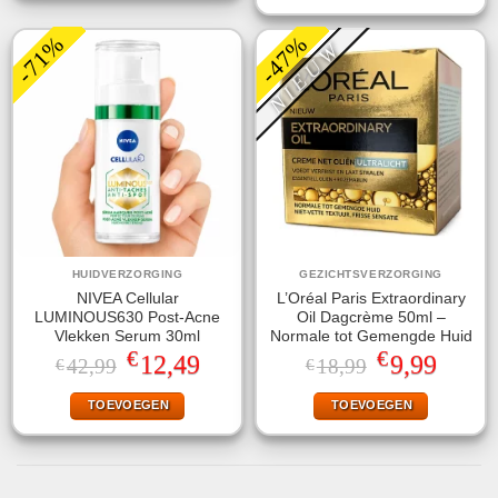
-71%
-47%
NIEUW
HUIDVERZORGING
GEZICHTSVERZORGING
NIVEA Cellular
L’Oréal Paris Extraordinary
LUMINOUS630 Post-Acne
Oil Dagcrème 50ml –
Vlekken Serum 30ml
Normale tot Gemengde Huid
€
€
Oorspronkelijke
Huidige
Oorspronkelijke
Huidige
12,49
9,99
42,99
18,99
€
€
prijs
prijs
prijs
prijs
was:
is:
was:
is:
TOEVOEGEN
TOEVOEGEN
€42,99.
€12,49.
€18,99.
€9,99.