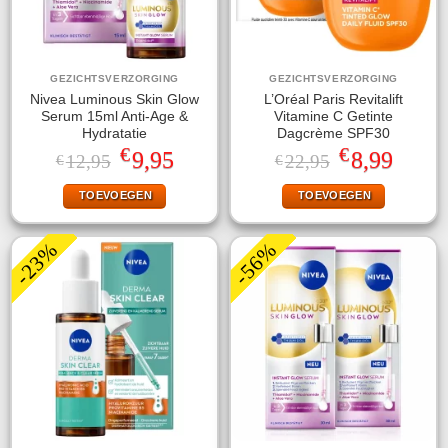
GEZICHTSVERZORGING
GEZICHTSVERZORGING
Nivea Luminous Skin Glow
L’Oréal Paris Revitalift
Serum 15ml Anti-Age &
Vitamine C Getinte
Hydratatie
Dagcrème SPF30
€
€
Oorspronkelijke
Huidige
Oorspronkelijke
Huidige
9,95
8,99
12,95
22,95
€
€
prijs
prijs
prijs
prijs
was:
is:
was:
is:
TOEVOEGEN
TOEVOEGEN
€12,95.
€9,95.
€22,95.
€8,99.
-23%
-56%