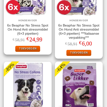
HONDENVOER
HONDENVOER
6x Beaphar No Stress Spot
6x Beaphar No Stress Spot
On Hond Anti stressmiddel
On Hond Anti stressmiddel
(6×3 pipetten)
(6×3 pipetten) ***Italiaanse
€
verpakking***
Oorspronkelijke
Huidige
24,99
€
58,91
prijs
prijs
€
Oorspronkelijke
Huidige
6,00
€
58,91
was:
is:
prijs
prijs
€58,91.
€24,99.
TOEVOEGEN
was:
is:
€58,91.
€6,00.
TOEVOEGEN
-89%
-64%