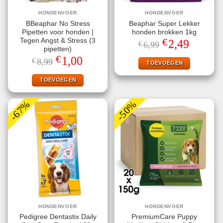
HONDENVOER
HONDENVOER
BBeaphar No Stress
Beaphar Super Lekker
Pipetten voor honden |
honden brokken 1kg
€
Tegen Angst & Stress (3
Oorspronkelijke
Huidige
2,49
€
6,99
prijs
prijs
pipetten)
was:
is:
€
Oorspronkelijke
Huidige
1,00
€
8,99
€6,99.
€2,49.
TOEVOEGEN
prijs
prijs
was:
is:
€8,99.
€1,00.
TOEVOEGEN
-67%
-50%
HONDENVOER
HONDENVOER
Pedigree Dentastix Daily
PremiumCare Puppy