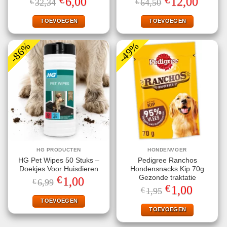
6,00
12,00
€
32,34
€
64,50
prijs
prijs
prijs
prijs
was:
is:
was:
is:
€32,34.
€6,00.
€64,50.
€12,00.
TOEVOEGEN
TOEVOEGEN
-86%
-49%
HG PRODUCTEN
HONDENVOER
HG Pet Wipes 50 Stuks –
Pedigree Ranchos
Doekjes Voor Huisdieren
Hondensnacks Kip 70g
€
Gezonde traktatie
Oorspronkelijke
Huidige
1,00
€
6,99
prijs
prijs
€
Oorspronkelijke
Huidige
1,00
€
1,95
was:
is:
prijs
prijs
€6,99.
€1,00.
TOEVOEGEN
was:
is:
€1,95.
€1,00.
TOEVOEGEN