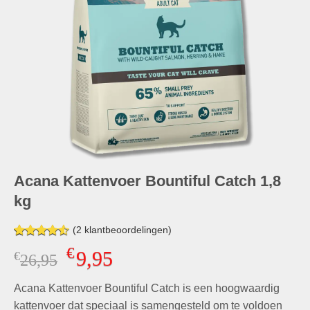
Acana Kattenvoer Bountiful Catch 1,8
kg
(
2
klantbeoordelingen)
Gewaardeerd
2
€
9,95
€
Oorspronkelijke
Huidige
26,95
4.50
op 5
gebaseerd
prijs
prijs
op
klant
Acana Kattenvoer Bountiful Catch is een hoogwaardig
was:
is:
waarderingen
€26,95.
€9,95.
kattenvoer dat speciaal is samengesteld om te voldoen