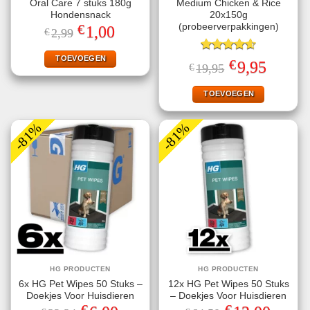
Oral Care 7 stuks 180g
Medium Chicken & Rice
Hondensnack
20x150g
€
(probeerverpakkingen)
Oorspronkelijke
Huidige
1,00
€
2,99
prijs
prijs
was:
is:
€2,99.
€1,00.
TOEVOEGEN
Gewaardeerd
€
Oorspronkelijke
Huidige
9,95
€
19,95
4.60
uit 5
prijs
prijs
was:
is:
€19,95.
€9,95.
TOEVOEGEN
-81%
-81%
HG PRODUCTEN
HG PRODUCTEN
6x HG Pet Wipes 50 Stuks –
12x HG Pet Wipes 50 Stuks
Doekjes Voor Huisdieren
– Doekjes Voor Huisdieren
€
€
Oorspronkelijke
Huidige
Oorspronkelijke
Huidige