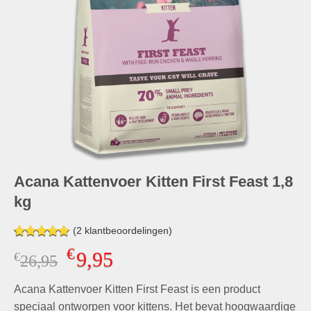
Acana Kattenvoer Kitten First Feast 1,8
kg
(
2
klantbeoordelingen)
Gewaardeerd
2
€
9,95
€
Oorspronkelijke
Huidige
26,95
5.00
op 5
gebaseerd
prijs
prijs
op
klant
Acana Kattenvoer Kitten First Feast is een product
was:
is:
waarderingen
€26,95.
€9,95.
speciaal ontworpen voor kittens. Het bevat hoogwaardige