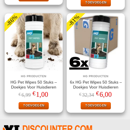
€58,91.
€6,00.
TOEVOEGEN
-86%
-81%
HG PRODUCTEN
HG PRODUCTEN
HG Pet Wipes 50 Stuks –
6x HG Pet Wipes 50 Stuks –
Doekjes Voor Huisdieren
Doekjes Voor Huisdieren
€
€
Oorspronkelijke
Huidige
Oorspronkelijke
Huidige
1,00
6,00
€
6,99
€
32,34
prijs
prijs
prijs
prijs
was:
is:
was:
is:
€6,99.
€1,00.
€32,34.
€6,00.
TOEVOEGEN
TOEVOEGEN