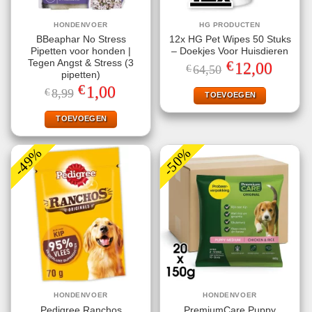
HONDENVOER
HG PRODUCTEN
BBeaphar No Stress
12x HG Pet Wipes 50 Stuks
Pipetten voor honden |
– Doekjes Voor Huisdieren
€
Tegen Angst & Stress (3
Oorspronkelijke
Huidige
12,00
€
64,50
prijs
prijs
pipetten)
was:
is:
€
Oorspronkelijke
Huidige
1,00
€
8,99
€64,50.
€12,00.
TOEVOEGEN
prijs
prijs
was:
is:
€8,99.
€1,00.
TOEVOEGEN
-49%
-50%
HONDENVOER
HONDENVOER
Pedigree Ranchos
PremiumCare Puppy