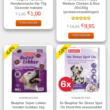
Hondensnacks Kip 70g
Medium Chicken & Rice
Gezonde traktatie
20x150g
€
(probeerverpakkingen)
Oorspronkelijke
Huidige
1,00
€
1,95
prijs
prijs
was:
is:
€1,95.
€1,00.
TOEVOEGEN
Gewaardeerd
€
Oorspronkelijke
Huidige
9,95
€
19,95
4.60
uit 5
prijs
prijs
was:
is:
€19,95.
€9,95.
TOEVOEGEN
-64%
-58%
HONDENVOER
HONDENVOER
Beaphar Super Lekker
6x Beaphar No Stress Spot
honden brokken 1kg
On Hond Anti stressmiddel