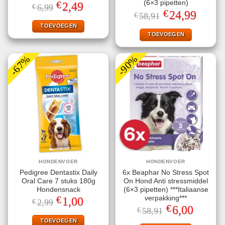
€
(6×3 pipetten)
Oorspronkelijke
Huidige
2,49
€
6,99
prijs
prijs
€
Oorspronkelijke
Huidige
24,99
€
58,91
was:
is:
prijs
prijs
€6,99.
€2,49.
TOEVOEGEN
was:
is:
€58,91.
€24,99.
TOEVOEGEN
-67%
-90%
HONDENVOER
HONDENVOER
Pedigree Dentastix Daily
6x Beaphar No Stress Spot
Oral Care 7 stuks 180g
On Hond Anti stressmiddel
Hondensnack
(6×3 pipetten) ***Italiaanse
€
verpakking***
Oorspronkelijke
Huidige
1,00
€
2,99
prijs
prijs
€
Oorspronkelijke
Huidige
6,00
€
58,91
was:
is:
prijs
prijs
€2,99.
€1,00.
TOEVOEGEN
was:
is: