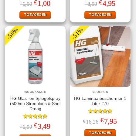
Gewaardeerd
Gewaardeerd
€
€
Oorspronkelijke
Huidige
Oorspronkelijke
Huidige
1,00
4,95
€
6,99
€
8,99
4.78
uit 5
5.00
uit 5
prijs
prijs
prijs
prijs
was:
is:
was:
is:
€6,99.
€1,00.
€8,99.
€4,95.
TOEVOEGEN
TOEVOEGEN
-50%
-51%
WOONKAMER
VLOEREN
HG Glas- en Spiegelspray
HG Laminaatbeschermer 1
(500ml) Streeploos & Snel
Liter #70
Droog
Gewaardeerd
€
Oorspronkelijke
Huidige
7,95
€
16,26
5.00
uit 5
Gewaardeerd
prijs
prijs
€
Oorspronkelijke
Huidige
3,49
€
6,99
4.67
uit 5
was:
is:
prijs
prijs
€16,26.
€7,95.
TOEVOEGEN
was:
is: