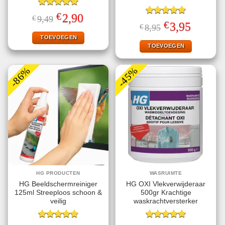
Gewaardeerd
€
Oorspronkelijke
Huidige
2,90
€
9,49
5.00
uit 5
Gewaardeerd
prijs
prijs
€
Oorspronkelijke
Huidige
3,95
€
8,95
5.00
uit 5
was:
is:
prijs
prijs
€9,49.
€2,90.
TOEVOEGEN
was:
is:
€8,95.
€3,95.
TOEVOEGEN
-86%
-45%
HG PRODUCTEN
WASRUIMTE
HG Beeldschermreiniger
HG OXI Vlekverwijderaar
125ml Streeploos schoon &
500gr Krachtige
veilig
waskrachtversterker