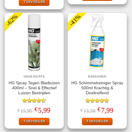
€6,99.
€3,49.
TOEVOEGEN
-62%
-41%
ONGEDIERTE
BADKAMER
HG Spray Tegen Bladluizen
HG Schimmelreiniger Spray
400ml – Snel & Effectief
500ml Krachtig &
Luizen Bestrijden
Doeltreffend
Gewaardeerd
Gewaardeerd
€
€
Oorspronkelijke
Huidige
Oorspronkelijke
Huidige
5,99
7,99
€
15,95
€
13,50
4.56
uit 5
4.75
uit 5
prijs
prijs
prijs
prijs
was:
is:
was:
is:
€15,95.
€5,99.
€13,50.
€7,99.
TOEVOEGEN
TOEVOEGEN