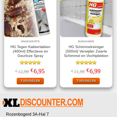
ONGEDIERTE
BADKAMER
HG Tegen Kakkerlakken
HG Schimmelreiniger
(400ml) Effectieve en
(500ml) Verwijder Zwarte
Geurloze Spray
Schimmel en Vochtplekken
Gewaardeerd
Gewaardeerd
€
€
Oorspronkelijke
Huidige
Oorspronkelijke
Huidige
6,95
6,99
€
12,99
€
11,99
5.00
uit 5
4.80
uit 5
prijs
prijs
prijs
prijs
was:
is:
was:
is:
€12,99.
€6,95.
€11,99.
€6,99.
TOEVOEGEN
TOEVOEGEN
Rozenbogerd 3A-Hal 7