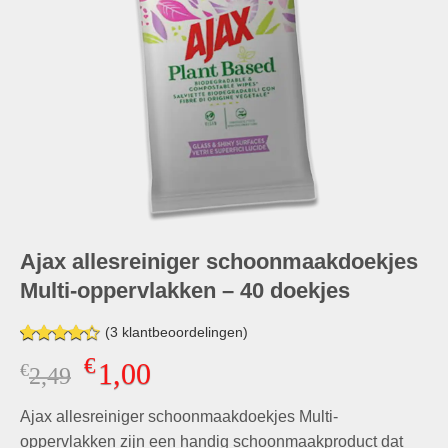
Ajax allesreiniger schoonmaakdoekjes
Multi-oppervlakken – 40 doekjes
(
3
klantbeoordelingen)
Gewaardeerd
3
€
1,00
€
Oorspronkelijke
Huidige
2,49
4.33
op 5
gebaseerd
prijs
prijs
op
klant
Ajax allesreiniger schoonmaakdoekjes Multi-
was:
is:
waarderingen
€2,49.
€1,00.
oppervlakken zijn een handig schoonmaakproduct dat