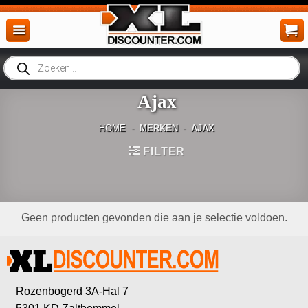
Ga
naar
inhoud
Producten
zoeken
Ajax
HOME
-
MERKEN
-
AJAX
FILTER
Geen producten gevonden die aan je selectie voldoen.
Rozenbogerd 3A-Hal 7