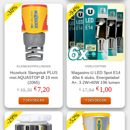
-30%
-94%
SLANGKOPPELINGEN
VERLICHTING
Hozelock Slangstuk PLUS
Magasins-U LED Spot E14
met AQUASTOP Ø 19 mm
40w 6 stuks, Energielabel
(2065)
A+, 3.2W>40W 196 lumen
€
€
Oorspronkelijke
Huidige
Oorspronkelijke
Huidige
7,20
1,00
€
10,30
€
17,94
prijs
prijs
prijs
prijs
was:
is:
was:
is:
€10,30.
€7,20.
€17,94.
€1,00.
TOEVOEGEN
TOEVOEGEN
-29%
-52%