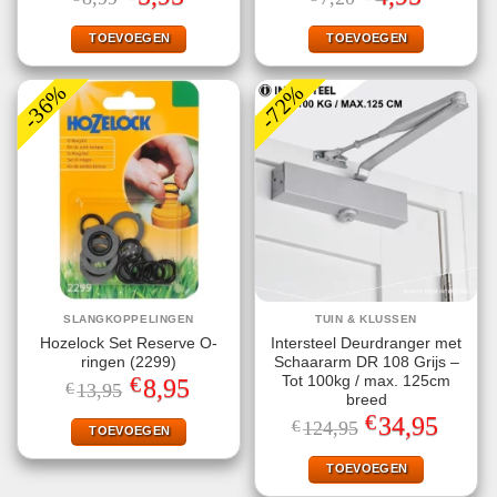
prijs
prijs
prijs
prijs
was:
is:
was:
is:
€8,99.
€5,95.
€7,20.
€4,95.
TOEVOEGEN
TOEVOEGEN
-36%
-72%
SLANGKOPPELINGEN
TUIN & KLUSSEN
Hozelock Set Reserve O-
Intersteel Deurdranger met
ringen (2299)
Schaararm DR 108 Grijs –
€
Tot 100kg / max. 125cm
Oorspronkelijke
Huidige
8,95
€
13,95
prijs
prijs
breed
was:
is:
€
Oorspronkelijke
Huidige
34,95
€
124,95
€13,95.
€8,95.
TOEVOEGEN
prijs
prijs
was:
is:
€124,95.
€34,95.
TOEVOEGEN