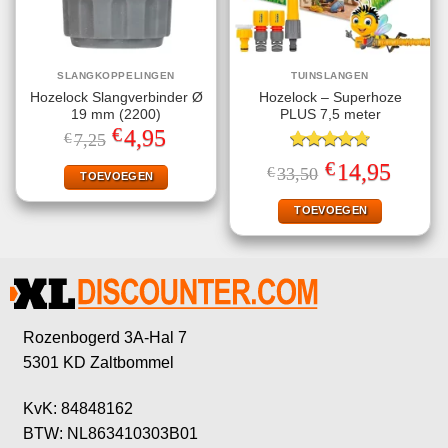
SLANGKOPPELINGEN
TUINSLANGEN
Hozelock Slangverbinder Ø
Hozelock – Superhoze
19 mm (2200)
PLUS 7,5 meter
€
Oorspronkelijke
Huidige
4,95
€
7,25
prijs
prijs
was:
is:
Gewaardeerd
€
Oorspronkelijke
Huidige
14,95
€
33,50
€7,25.
€4,95.
TOEVOEGEN
4.75
uit 5
prijs
prijs
was:
is:
€33,50.
€14,95.
TOEVOEGEN
Rozenbogerd 3A-Hal 7
5301 KD Zaltbommel
KvK: 84848162
BTW: NL863410303B01