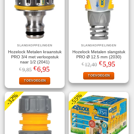
SLANGKOPPELINGEN
SLANGKOPPELINGEN
Hozelock Metalen kraanstuk
Hozelock Metalen slangstuk
PRO 3/4 met verloopstuk
PRO Ø 12.5 mm (2030)
€
naar 1/2 (2041)
Oorspronkelijke
Huidige
5,95
€
12,40
prijs
prijs
€
Oorspronkelijke
Huidige
6,95
€
9,85
was:
is:
prijs
prijs
€12,40.
€5,95.
TOEVOEGEN
was:
is:
€9,85.
€6,95.
TOEVOEGEN
-32%
-55%