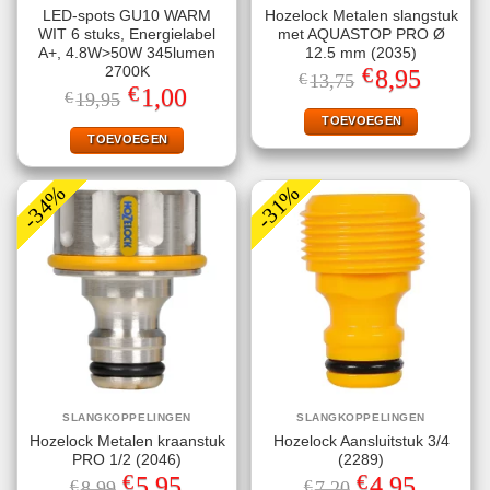
LED-spots GU10 WARM
Hozelock Metalen slangstuk
WIT 6 stuks, Energielabel
met AQUASTOP PRO Ø
A+, 4.8W>50W 345lumen
12.5 mm (2035)
€
2700K
Oorspronkelijke
Huidige
8,95
€
13,75
prijs
prijs
€
Oorspronkelijke
Huidige
1,00
€
19,95
was:
is:
prijs
prijs
€13,75.
€8,95.
TOEVOEGEN
was:
is:
€19,95.
€1,00.
TOEVOEGEN
-34%
-31%
SLANGKOPPELINGEN
SLANGKOPPELINGEN
Hozelock Metalen kraanstuk
Hozelock Aansluitstuk 3/4
PRO 1/2 (2046)
(2289)
€
€
Oorspronkelijke
Huidige
Oorspronkelijke
Huidige
5,95
4,95
€
8,99
€
7,20