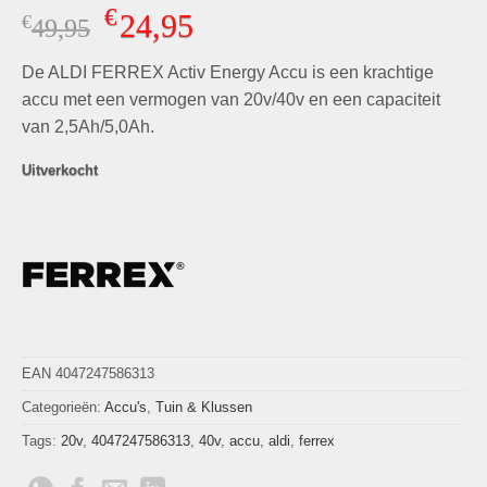
Gewaardeerd
4
€
24,95
€
Oorspronkelijke
Huidige
49,95
5.00
op 5
gebaseerd
prijs
prijs
op
klant
De ALDI FERREX Activ Energy Accu is een krachtige
was:
is:
waarderingen
€49,95.
€24,95.
accu met een vermogen van 20v/40v en een capaciteit
van 2,5Ah/5,0Ah.
Uitverkocht
EAN 4047247586313
Categorieën:
Accu's
,
Tuin & Klussen
Tags:
20v
,
4047247586313
,
40v
,
accu
,
aldi
,
ferrex