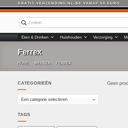
Ga
GRATIS VERZENDING NL-BE VANAF 50 EURO
naar
inhoud
Producten
zoeken
Eten & Drinken
Huishouden
Verzorging
M
Ferrex
HOME
-
MERKEN
-
FERREX
CATEGORIEËN
Geen prod
TAGS