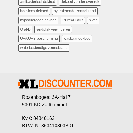
antibacterieel dekbed
dekbed zonder overtrek
hoesloos dekbed
hydraterende zonnebrand
hypoallergeen dekbed
L’Oréal Paris
nivea
Oral-B
tandplak verwijderen
UVA/UVB-bescherming
wasbaar dekbed
waterbestendige zonnebrand
Rozenbogerd 3A-Hal 7
5301 KD Zaltbommel
KvK: 84848162
BTW: NL863410303B01