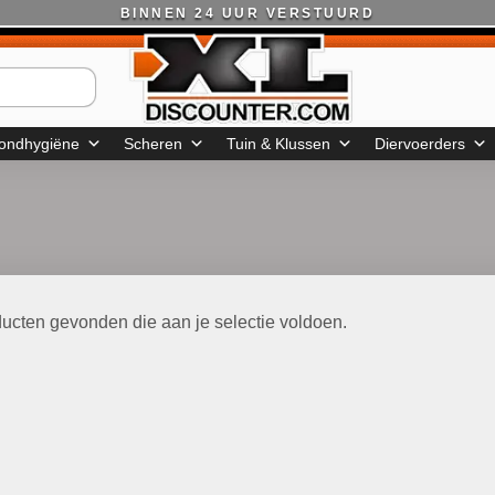
BINNEN 24 UUR VERSTUURD
ondhygiëne
Scheren
Tuin & Klussen
Diervoerders
ucten gevonden die aan je selectie voldoen.