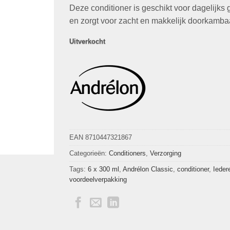
€4,99.
€1,79.
Deze conditioner is geschikt voor dagelijks 
en zorgt voor zacht en makkelijk doorkambaa
Uitverkocht
EAN 8710447321867
Categorieën:
Conditioners
,
Verzorging
Tags:
6 x 300 ml
,
Andrélon Classic
,
conditioner
,
Ieder
voordeelverpakking