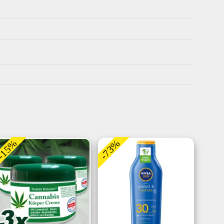
-15%
-73%