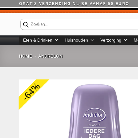
Ga
GRATIS VERZENDING NL-BE VANAF 50 EURO
naar
inhoud
Producten
zoeken
Eten & Drinken
Huishouden
Verzorging
M
HOME
ANDRELON
-
-64%