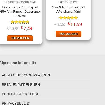
GEZICHTSVERZORGING
AFTERSHAVE
L’Oréal Paris Age Expert
Van Gils Basic Instinct
45+ Anti Rimpel Dagcrème
Aftershave 40ml
– 50 ml
€
Gewaardeerd
Oorspronkelijke
11,99
Huidige
32,95
€
prijs
prijs
€
4.71
uit 5
Gewaardeerd
Oorspronkelijke
7,49
Huidige
19,99
€
was:
is:
prijs
prijs
4.80
uit 5
€32,95.
€11,99.
was:
is:
TOEVOEGEN
€19,99.
€7,49.
TOEVOEGEN
Algemene Informatie
ALGEMENE VOORWAARDEN
BETALEN/AFREKENEN
BEDENKTIJD/RETOUR
PRIVACYBELEID