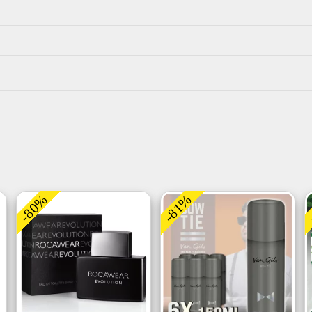
-80%
-81%