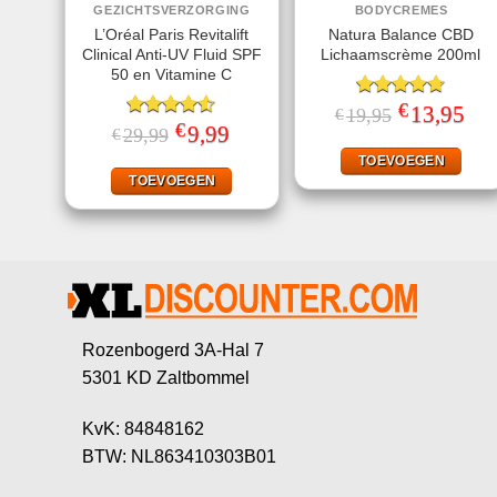
GEZICHTSVERZORGING
BODYCREMES
L’Oréal Paris Revitalift
Natura Balance CBD
Clinical Anti-UV Fluid SPF
Lichaamscrème 200ml
50 en Vitamine C
€
Gewaardeerd
Oorspronkelij
13,95
Huid
19,95
€
prijs
prijs
€
4.67
uit 5
Gewaardeerd
Oorspronkelijke
9,99
Huidige
29,99
€
was:
is:
prijs
prijs
4.50
uit 5
€19,95.
€13,
was:
is:
TOEVOEGEN
€29,99.
€9,99.
TOEVOEGEN
Rozenbogerd 3A-Hal 7
5301 KD Zaltbommel
KvK: 84848162
BTW: NL863410303B01