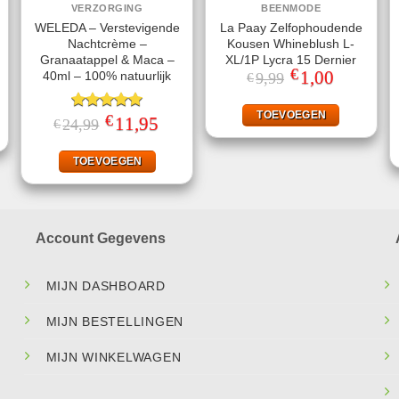
VERZORGING
BEENMODE
WELEDA – Verstevigende
La Paay Zelfophoudende
Nachtcrème –
Kousen Whineblush L-
Granaatappel & Maca –
XL/1P Lycra 15 Dernier
€
Oorspronkelijke
1,00
Huidige
40ml – 100% natuurlijk
9,99
€
prijs
prijs
ke
ige
was:
is:
€9,99.
€1,00.
TOEVOEGEN
€
Gewaardeerd
Oorspronkelijke
11,95
Huidige
24,99
€
95.
prijs
prijs
5.00
uit 5
was:
is:
€24,99.
€11,95.
TOEVOEGEN
Account Gegevens
MIJN DASHBOARD
MIJN BESTELLINGEN
MIJN WINKELWAGEN