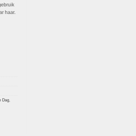
gebruik
r haar.
e Dag
,