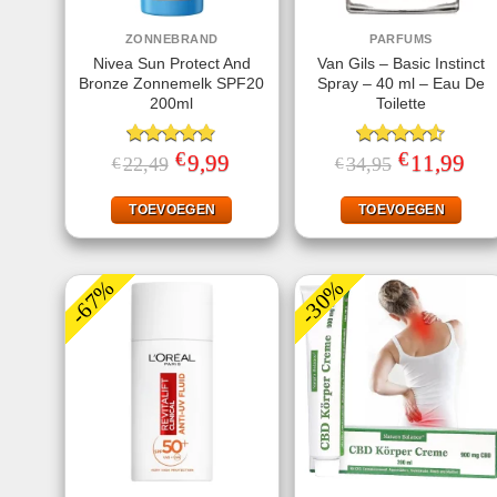
ZONNEBRAND
PARFUMS
Nivea Sun Protect And
Van Gils – Basic Instinct
Bronze Zonnemelk SPF20
Spray – 40 ml – Eau De
200ml
Toilette
€
€
Gewaardeerd
Oorspronkelijke
9,99
Huidige
Gewaardeerd
Oorspronkelij
11,99
Huid
22,49
34,95
€
€
prijs
prijs
prijs
prijs
4.78
uit 5
4.50
uit 5
was:
is:
was:
is:
€22,49.
€9,99.
€34,95.
€11,
TOEVOEGEN
TOEVOEGEN
-67%
-30%