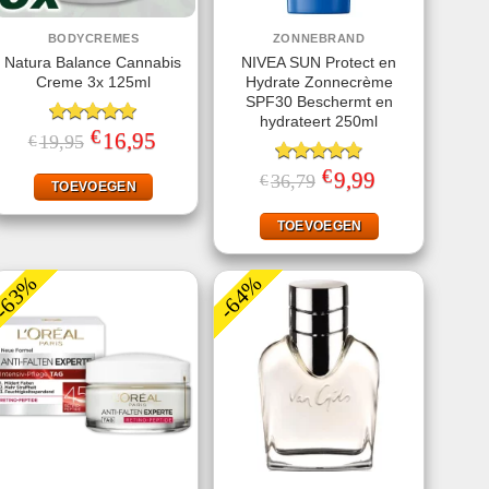
BODYCREMES
ZONNEBRAND
Natura Balance Cannabis
NIVEA SUN Protect en
Creme 3x 125ml
Hydrate Zonnecrème
SPF30 Beschermt en
hydrateert 250ml
€
Gewaardeerd
Oorspronkelijke
16,95
Huidige
19,95
€
prijs
prijs
5.00
uit 5
was:
is:
€
Gewaardeerd
Oorspronkelijke
9,99
Huidige
36,79
€
€19,95.
€16,95.
TOEVOEGEN
prijs
prijs
4.78
uit 5
was:
is:
€36,79.
€9,99.
TOEVOEGEN
-63%
-64%