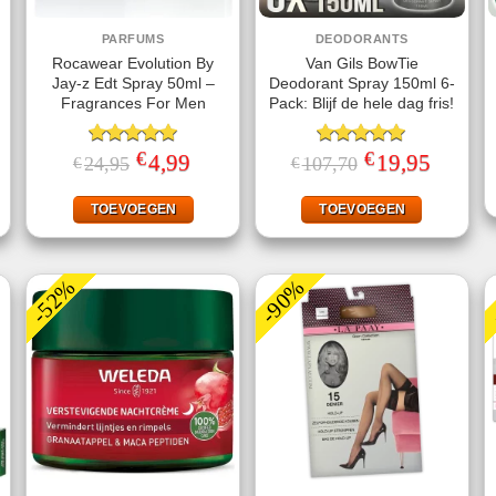
PARFUMS
DEODORANTS
Rocawear Evolution By
Van Gils BowTie
Jay-z Edt Spray 50ml –
Deodorant Spray 150ml 6-
Fragrances For Men
Pack: Blijf de hele dag fris!
€
€
ke
ige
Gewaardeerd
Oorspronkelijke
4,99
Huidige
Gewaardeerd
Oorspronkelijke
19,95
Huidige
24,95
107,70
€
€
prijs
prijs
prijs
prijs
5.00
uit 5
5.00
uit 5
was:
is:
was:
is:
99.
€24,95.
€4,99.
€107,70.
€19,95.
TOEVOEGEN
TOEVOEGEN
-52%
-90%