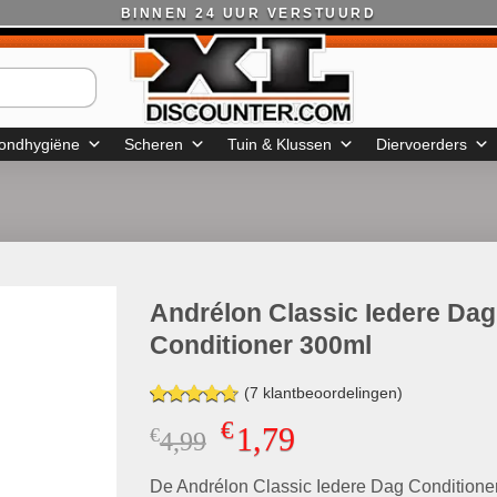
BINNEN 24 UUR VERSTUURD
ondhygiëne
Scheren
Tuin & Klussen
Diervoerders
Andrélon Classic Iedere Dag
Conditioner 300ml
(
7
klantbeoordelingen)
Gewaardeerd
6
€
1,79
€
Oorspronkelijke
Huidige
4,99
4.67
op 5
gebaseerd
prijs
prijs
op
klant
De Andrélon Classic Iedere Dag Conditione
was:
is:
waarderingen