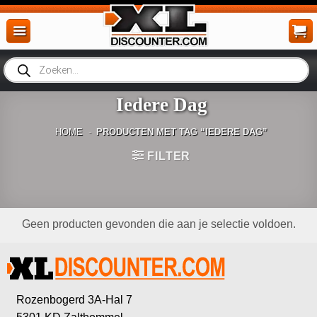
Ga
naar
inhoud
Producten
zoeken
Iedere Dag
HOME
-
PRODUCTEN MET TAG “IEDERE DAG”
FILTER
Geen producten gevonden die aan je selectie voldoen.
Rozenbogerd 3A-Hal 7