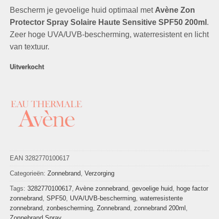
prijs
prijs
Bescherm je gevoelige huid optimaal met
was:
is:
Avène Zon
€25,99.
€14,99.
Protector Spray Solaire Haute Sensitive SPF50 200ml
.
Zeer hoge UVA/UVB-bescherming, waterresistent en licht
van textuur.
Uitverkocht
EAN 3282770100617
Categorieën:
Zonnebrand
,
Verzorging
Tags:
3282770100617
,
Avène zonnebrand
,
gevoelige huid
,
hoge factor
zonnebrand
,
SPF50
,
UVA/UVB-bescherming
,
waterresistente
zonnebrand
,
zonbescherming
,
Zonnebrand
,
zonnebrand 200ml
,
Zonnebrand Spray