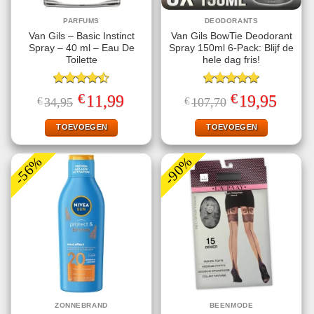
PARFUMS
DEODORANTS
Van Gils – Basic Instinct
Van Gils BowTie Deodorant
Spray – 40 ml – Eau De
Spray 150ml 6-Pack: Blijf de
Toilette
hele dag fris!
Gewaardeerd
Gewaardeerd
€
€
Oorspronkelijke
Huidige
Oorspronkelijke
Huidige
11,99
19,95
€
34,95
€
107,70
4.50
uit 5
5.00
uit 5
prijs
prijs
prijs
prijs
was:
is:
was:
is:
€34,95.
€11,99.
€107,70.
€19,95.
TOEVOEGEN
TOEVOEGEN
-56%
-90%
ZONNEBRAND
BEENMODE