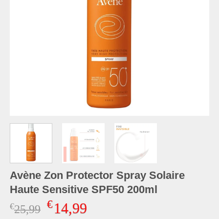
Avène Zon Protector Spray Solaire
Haute Sensitive SPF50 200ml
€
14,99
€
Oorspronkelijke
Huidige
25,99