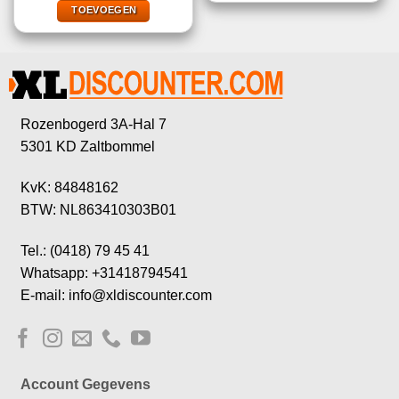
€36,79.
€9,99.
TOEVOEGEN
Rozenbogerd 3A-Hal 7
5301 KD Zaltbommel
KvK: 84848162
BTW: NL863410303B01
Tel.: (0418) 79 45 41
Whatsapp: +31418794541
E-mail: info@xldiscounter.com
Account Gegevens