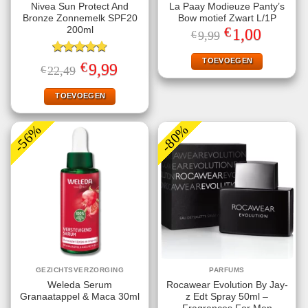
Nivea Sun Protect And
La Paay Modieuze Panty’s
Bronze Zonnemelk SPF20
Bow motief Zwart L/1P
€
200ml
Oorspronkelijke
Huidige
1,00
€
9,99
prijs
prijs
was:
is:
€9,99.
€1,00.
TOEVOEGEN
Gewaardeerd
€
Oorspronkelijke
Huidige
9,99
€
22,49
4.78
uit 5
prijs
prijs
was:
is:
€22,49.
€9,99.
TOEVOEGEN
-56%
-80%
GEZICHTSVERZORGING
PARFUMS
Weleda Serum
Rocawear Evolution By Jay-
Granaatappel & Maca 30ml
z Edt Spray 50ml –