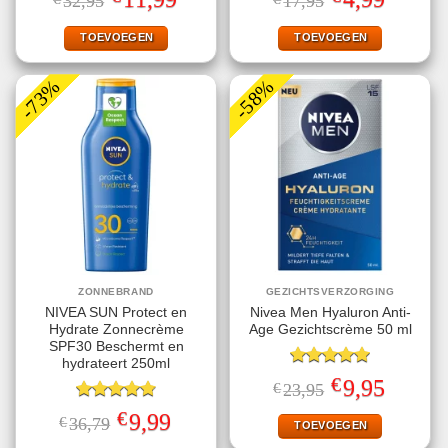
32,95
17,95
4.71
uit 5
5.00
uit 5
prijs
prijs
prijs
prijs
was:
is:
was:
is:
€32,95.
€11,99.
€17,95.
€4,99.
TOEVOEGEN
TOEVOEGEN
-73%
-58%
ZONNEBRAND
GEZICHTSVERZORGING
NIVEA SUN Protect en
Nivea Men Hyaluron Anti-
Hydrate Zonnecrème
Age Gezichtscrème 50 ml
SPF30 Beschermt en
hydrateert 250ml
Gewaardeerd
€
Oorspronkelijke
Huidige
9,95
€
23,95
5.00
uit 5
prijs
prijs
Gewaardeerd
was:
is:
€
Oorspronkelijke
Huidige
9,99
€
36,79
€23,95.
€9,95.
TOEVOEGEN
4.78
uit 5
prijs
prijs
was:
is: