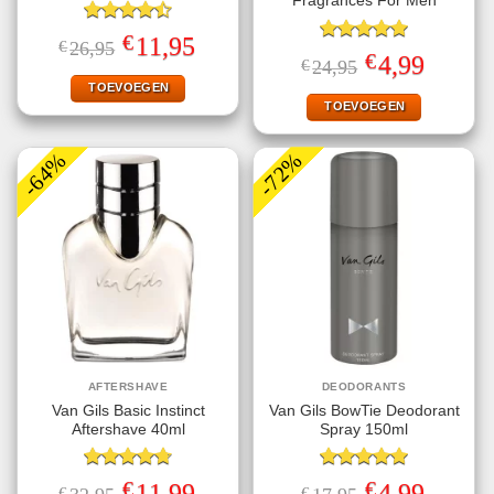
Fragrances For Men
Gewaardeerd
€
Oorspronkelijke
Huidige
11,95
€
26,95
4.50
uit 5
Gewaardeerd
prijs
prijs
€
Oorspronkelijke
Huidige
4,99
€
24,95
5.00
uit 5
was:
is:
prijs
prijs
€26,95.
€11,95.
TOEVOEGEN
was:
is:
€24,95.
€4,99.
TOEVOEGEN
-64%
-72%
AFTERSHAVE
DEODORANTS
Van Gils Basic Instinct
Van Gils BowTie Deodorant
Aftershave 40ml
Spray 150ml
Gewaardeerd
Gewaardeerd
€
€
Oorspronkelijke
Huidige
Oorspronkelijke
Huidige
11,99
4,99
€
€