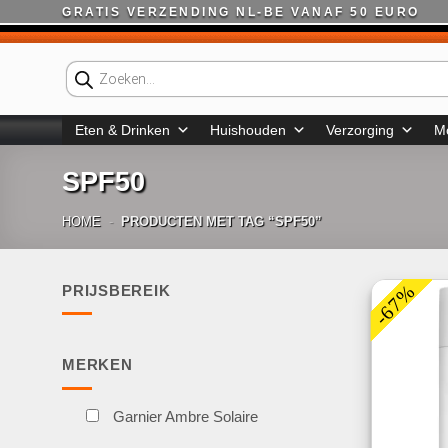
Ga
GRATIS VERZENDING NL-BE VANAF 50 EURO
naar
inhoud
Producten
zoeken
Eten & Drinken
Huishouden
Verzorging
M
SPF50
HOME
-
PRODUCTEN MET TAG “SPF50”
-67%
PRIJSBEREIK
Min.
Max.
prijs
prijs
MERKEN
Garnier Ambre Solaire