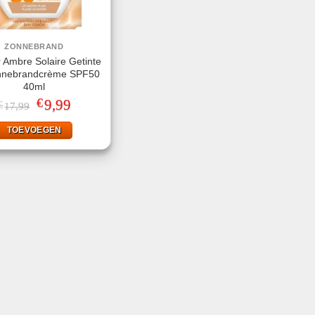
ZONNEBRAND
 Ambre Solaire Getinte
nnebrandcrème SPF50
40ml
€
Oorspronkelijke
9,99
Huidige
€
17,99
prijs
prijs
was:
is:
TOEVOEGEN
€17,99.
€9,99.