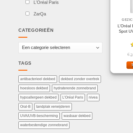
L'Oréal Paris
ZarQa
GEZI
L’Oréal
CATEGORIEËN
Spot UV
G
€
2
5
TAGS
antibacterieel dekbed
dekbed zonder overtrek
hoesloos dekbed
hydraterende zonnebrand
hypoallergeen dekbed
L’Oréal Paris
nivea
Oral-B
tandplak verwijderen
UVA/UVB-bescherming
wasbaar dekbed
waterbestendige zonnebrand