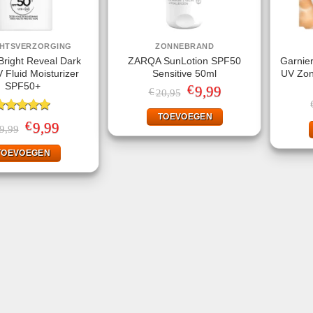
CHTSVERZORGING
ZONNEBRAND
 Bright Reveal Dark
ZARQA SunLotion SPF50
Garnier
 Fluid Moisturizer
Sensitive 50ml
UV Zo
SPF50+
€
Oorspronkelijke
9,99
Huidige
€
20,95
prijs
prijs
was:
is:
TOEVOEGEN
€20,95.
€9,99.
ewaardeerd
€
Oorspronkelijke
9,99
Huidige
9,99
.00
uit 5
prijs
prijs
was:
is:
TOEVOEGEN
€29,99.
€9,99.