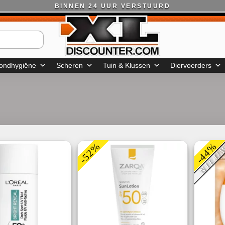
BINNEN 24 UUR VERSTUURD
ondhygiëne
Scheren
Tuin & Klussen
Diervoerders
-52%
-44%
NIEU