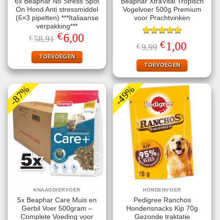
6x Beaphar No Stress Spot
Beaphar XtraVital Tropisch
On Hond Anti stressmiddel
Vogelvoer 500g Premium
(6×3 pipetten) ***Italiaanse
voor Prachtvinken
verpakking***
€
Oorspronkelijke
Huidige
6,00
€
58,91
Gewaardeerd
prijs
prijs
€
Oorspronkelijke
Huidige
1,00
€
9,99
5.00
uit 5
was:
is:
prijs
prijs
€58,91.
€6,00.
TOEVOEGEN
was:
is:
€9,99.
€1,00.
TOEVOEGEN
-87%
-49%
KNAAGDIERVOER
HONDENVOER
5x Beaphar Care Muis en
Pedigree Ranchos
Gerbil Voer 500gram –
Hondensnacks Kip 70g
Complete Voeding voor
Gezonde traktatie