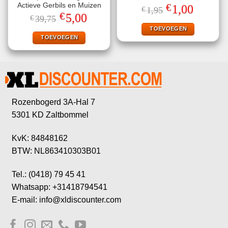
€
Actieve Gerbils en Muizen
Oorspronkelijke
Huidige
1,00
€
1,95
prijs
prijs
€
Oorspronkelijke
Huidige
5,00
€
39,75
was:
is:
prijs
prijs
€1,95.
€1,00.
TOEVOEGEN
was:
is:
€39,75.
€5,00.
TOEVOEGEN
Rozenbogerd 3A-Hal 7
5301 KD Zaltbommel
KvK: 84848162
BTW: NL863410303B01
Tel.: (0418) 79 45 41
Whatsapp: +31418794541
E-mail: info@xldiscounter.com