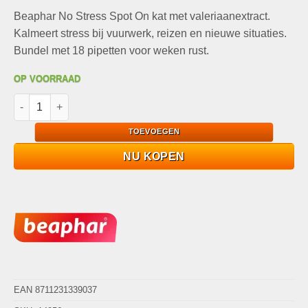
prijs
prijs
Beaphar No Stress Spot On kat met valeriaanextract.
was:
is:
€51,99.
€19,99.
Kalmeert stress bij vuurwerk, reizen en nieuwe situaties.
Bundel met 18 pipetten voor weken rust.
OP VOORRAAD
6x Beaphar No Stress Spot On Kat Anti stressmiddel (6×3 pipet
TOEVOEGEN
NU KOPEN
EAN 8711231339037