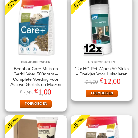
-87%
-81%
KNAAGDIERVOER
HG PRODUCTEN
Beaphar Care Muis en
12x HG Pet Wipes 50 Stuks
Gerbil Voer 500gram –
– Doekjes Voor Huisdieren
€
Complete Voeding voor
Oorspronkelijke
Huidige
12,00
€
64,50
prijs
prijs
Actieve Gerbils en Muizen
was:
is:
€
Oorspronkelijke
Huidige
1,00
€
7,95
€64,50.
€12,00.
TOEVOEGEN
prijs
prijs
was:
is:
€7,95.
€1,00.
TOEVOEGEN
-90%
-87%