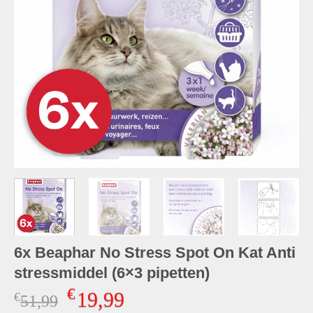
6x Beaphar No Stress Spot On Kat Anti
stressmiddel (6×3 pipetten)
€
19,99
€
Oorspronkelijke
Huidige
51,99