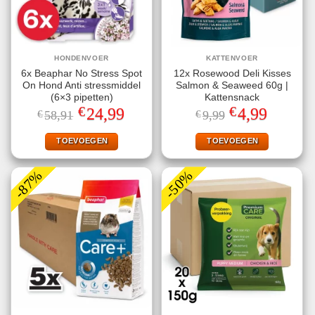
HONDENVOER
KATTENVOER
6x Beaphar No Stress Spot
12x Rosewood Deli Kisses
On Hond Anti stressmiddel
Salmon & Seaweed 60g |
(6×3 pipetten)
Kattensnack
€
€
Oorspronkelijke
Huidige
Oorspronkelijke
Huidige
24,99
4,99
€
58,91
€
9,99
prijs
prijs
prijs
prijs
was:
is:
was:
is:
€58,91.
€24,99.
€9,99.
€4,99.
TOEVOEGEN
TOEVOEGEN
-87%
-50%