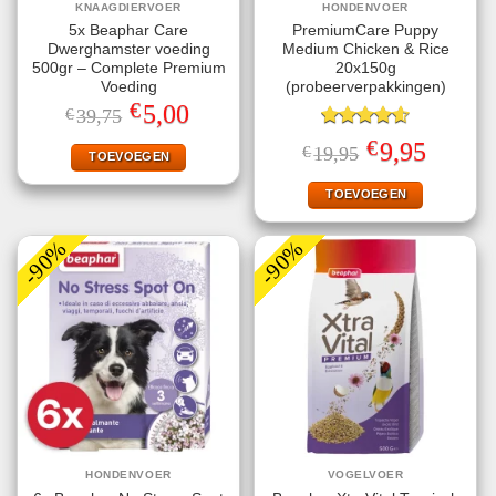
KNAAGDIERVOER
HONDENVOER
5x Beaphar Care
PremiumCare Puppy
Dwerghamster voeding
Medium Chicken & Rice
500gr – Complete Premium
20x150g
Voeding
(probeerverpakkingen)
€
Oorspronkelijke
Huidige
5,00
€
39,75
prijs
prijs
was:
is:
Gewaardeerd
€
Oorspronkelijke
Huidige
9,95
€
19,95
€39,75.
€5,00.
TOEVOEGEN
4.60
uit 5
prijs
prijs
was:
is:
€19,95.
€9,95.
TOEVOEGEN
-90%
-90%
HONDENVOER
VOGELVOER