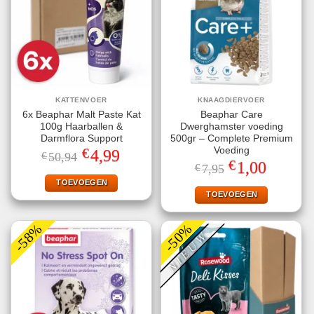
KATTENVOER
KNAAGDIERVOER
6x Beaphar Malt Paste Kat
Beaphar Care
100g Haarballen &
Dwerghamster voeding
Darmflora Support
500gr – Complete Premium
€
Voeding
Oorspronkelijke
Huidige
4,99
€
50,94
prijs
prijs
€
Oorspronkelijke
Huidige
1,00
€
7,95
was:
is:
prijs
prijs
€50,94.
€4,99.
TOEVOEGEN
was:
is:
€7,95.
€1,00.
TOEVOEGEN
-58%
-50%
NIEUW