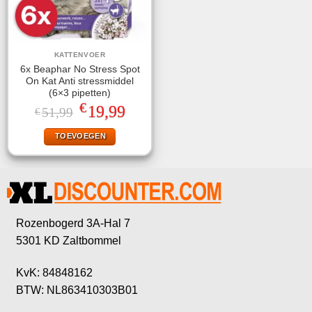
KATTENVOER
6x Beaphar No Stress Spot
On Kat Anti stressmiddel
(6×3 pipetten)
€
Oorspronkelijke
Huidige
19,99
51,99
€
prijs
prijs
was:
is:
TOEVOEGEN
€51,99.
€19,99.
Rozenbogerd 3A-Hal 7
5301 KD Zaltbommel
KvK: 84848162
BTW: NL863410303B01