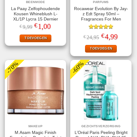
BEENMODE
PARFUMS
La Paay Zelfophoudende
Rocawear Evolution By Jay-
Kousen Whineblush L-
z Edt Spray 50ml –
XL/1P Lycra 15 Dernier
Fragrances For Men
€
Oorspronkelijke
Huidige
1,00
€
9,99
prijs
prijs
was:
is:
Gewaardeerd
€
Oorspronkelijke
Huidige
4,99
€
24,95
€9,99.
€1,00.
TOEVOEGEN
5.00
uit 5
prijs
prijs
was:
is:
€24,95.
€4,99.
TOEVOEGEN
-70%
-60%
MAKEUP
GEZICHTSVERZORGING
M.Asam Magic Finish
L’Oréal Paris Peeling Bright