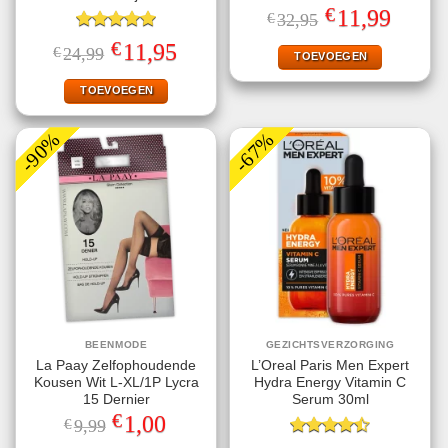
Gewaardeerd
€
Oorspronkelijke
Huidige
11,99
€
32,95
4.71
uit 5
prijs
prijs
Gewaardeerd
was:
is:
€
Oorspronkelijke
Huidige
11,95
€
24,99
€32,95.
€11,99.
TOEVOEGEN
5.00
uit 5
prijs
prijs
was:
is:
€24,99.
€11,95.
TOEVOEGEN
-90%
-67%
BEENMODE
GEZICHTSVERZORGING
La Paay Zelfophoudende
L’Oreal Paris Men Expert
Kousen Wit L-XL/1P Lycra
Hydra Energy Vitamin C
15 Dernier
Serum 30ml
€
Oorspronkelijke
Huidige
1,00
€
9,99
prijs
prijs
was:
is:
Gewaardeerd