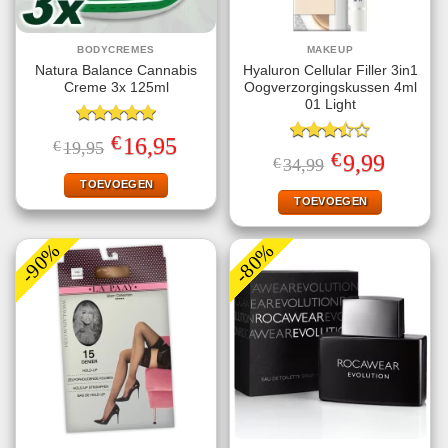
BODYCREMES
MAKEUP
Natura Balance Cannabis
Hyaluron Cellular Filler 3in1
Creme 3x 125ml
Oogverzorgingskussen 4ml
01 Light
Gewaardeerd
€
Oorspronkelijke
Huidige
16,95
€
19,95
5.00
uit 5
Gewaardeerd
prijs
prijs
€
Oorspronkelijke
Huidige
9,99
€
34,99
3.50
uit
was:
is:
prijs
prijs
€19,95.
€16,95.
5
TOEVOEGEN
was:
is:
€34,99.
€9,99.
TOEVOEGEN
-90%
-80%