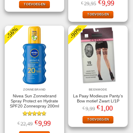
€
Oorspronkelijke
Huidige
9,99
€
29,95
€9,99.
€1,00.
TOEVOEGEN
4.50
uit 5
prijs
prijs
was:
is:
€29,95.
€9,99.
TOEVOEGEN
-56%
-90%
ZONNEBRAND
BEENMODE
Nivea Sun Zonnebrand
La Paay Modieuze Panty’s
Spray Protect en Hydrate
Bow motief Zwart L/1P
€
SPF20 Zonnespray 200ml
Oorspronkelijke
Huidige
1,00
€
9,99
prijs
prijs
was:
is:
€9,99.
€1,00.
TOEVOEGEN
Gewaardeerd
€
Oorspronkelijke
Huidige
9,99
€
22,49
4.67
uit 5
prijs
prijs
was:
is: