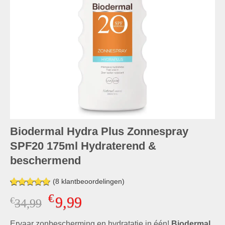
Biodermal Hydra Plus Zonnespray
SPF20 175ml Hydraterend &
beschermend
(
8
klantbeoordelingen)
Gewaardeerd
8
€
9,99
€
Oorspronkelijke
Huidige
34,99
5.00
op 5
gebaseerd
prijs
prijs
op
klant
Ervaar zonbescherming en hydratatie in één!
Biodermal