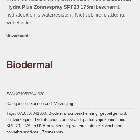
was:
is:
waarderingen
€34,99.
€9,99.
Hydra Plus Zonnespray SPF20 175ml
beschermt,
hydrateert en is waterresistent. Niet vet, niet plakkerig,
wél effectief!
Uitverkocht
EAN 8710537041330
Categorieën:
Zonnebrand
,
Verzorging
Tags:
8710537041330
,
Biodermal zonbescherming
,
gevoelige huid
,
huidverzorging
,
hydraterende zonnebrand
,
parfumvrije zonnebrand
,
SPF 20
,
UVA en UVB-bescherming
,
waterresistente zonnebrand
,
zonnebrandcrème.
,
Zonnespray