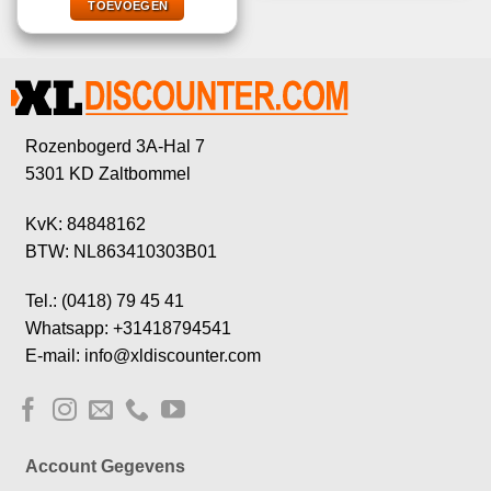
€22,49.
€9,99.
TOEVOEGEN
Rozenbogerd 3A-Hal 7
5301 KD Zaltbommel
KvK: 84848162
BTW: NL863410303B01
Tel.: (0418) 79 45 41
Whatsapp: +31418794541
E-mail: info@xldiscounter.com
Account Gegevens