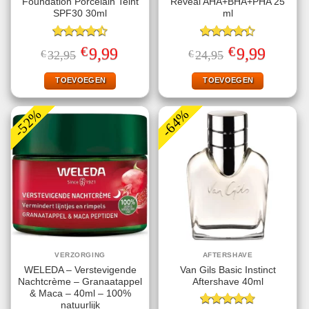
Foundation Porcelain Teint
Reveal AHA+BHA+PHA 25
SPF30 30ml
ml
Gewaardeerd
Gewaardeerd
€
€
Oorspronkelijke
Huidige
Oorspronkelijke
Huidige
9,99
9,99
€
32,95
€
24,95
4.50
uit 5
4.40
uit 5
prijs
prijs
prijs
prijs
was:
is:
was:
is:
€32,95.
€9,99.
€24,95.
€9,99.
TOEVOEGEN
TOEVOEGEN
-52%
-64%
VERZORGING
AFTERSHAVE
WELEDA – Verstevigende
Van Gils Basic Instinct
Nachtcrème – Granaatappel
Aftershave 40ml
& Maca – 40ml – 100%
natuurlijk