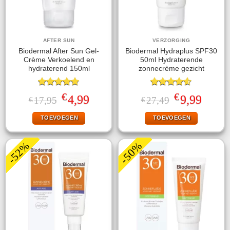
AFTER SUN
VERZORGING
Biodermal After Sun Gel-
Biodermal Hydraplus SPF30
Crème Verkoelend en
50ml Hydraterende
hydraterend 150ml
zonnecrème gezicht
Gewaardeerd
Gewaardeerd
€
€
Oorspronkelijke
Huidige
Oorspronkelijke
Huidige
4,99
9,99
17,95
27,49
€
€
4.78
uit 5
4.56
uit 5
prijs
prijs
prijs
prijs
was:
is:
was:
is:
TOEVOEGEN
TOEVOEGEN
€17,95.
€4,99.
€27,49.
€9,99.
-52%
-50%