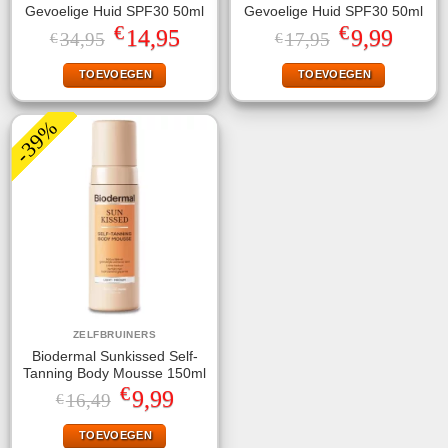
Gevoelige Huid SPF30 50ml
Gevoelige Huid SPF30 50ml
€
€
Oorspronkelijke
Huidige
Oorspronkelijke
Huidige
14,95
9,99
34,95
17,95
€
€
prijs
prijs
prijs
prijs
was:
is:
was:
is:
TOEVOEGEN
TOEVOEGEN
€34,95.
€14,95.
€17,95.
€9,99.
-39%
ZELFBRUINERS
Biodermal Sunkissed Self-
Tanning Body Mousse 150ml
€
Oorspronkelijke
Huidige
9,99
16,49
€
prijs
prijs
was:
is:
TOEVOEGEN
€16,49.
€9,99.