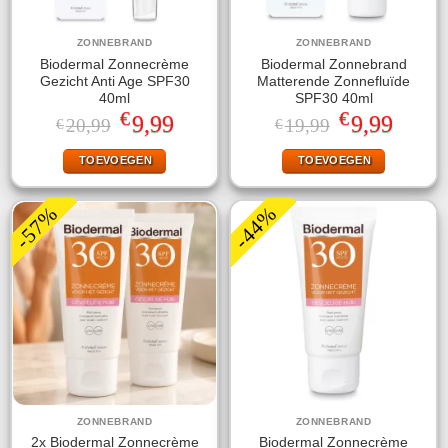
ZONNEBRAND
ZONNEBRAND
Biodermal Zonnecrème
Biodermal Zonnebrand
Gezicht Anti Age SPF30
Matterende Zonnefluïde
40ml
SPF30 40ml
€
€
Oorspronkelijke
Huidige
Oorspronkelijke
Huidige
9,99
9,99
20,99
19,99
€
€
prijs
prijs
prijs
prijs
was:
is:
was:
is:
TOEVOEGEN
TOEVOEGEN
€20,99.
€9,99.
€19,99.
€9,99.
-57%
-44%
ZONNEBRAND
ZONNEBRAND
2x Biodermal Zonnecrème
Biodermal Zonnecrème