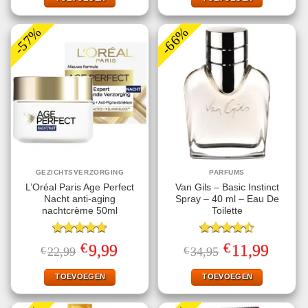
-57%
-66%
GEZICHTSVERZORGING
PARFUMS
L’Oréal Paris Age Perfect
Van Gils – Basic Instinct
Nacht anti-aging
Spray – 40 ml – Eau De
nachtcrème 50ml
Toilette
Gewaardeerd
Gewaardeerd
€
€
Oorspronkelijke
Huidige
Oorspronkelijke
Huidige
9,99
11,99
€
22,99
€
34,95
4.75
uit 5
4.50
uit 5
prijs
prijs
prijs
prijs
was:
is:
was:
is:
€22,99.
€9,99.
€34,95.
€11,99.
TOEVOEGEN
TOEVOEGEN