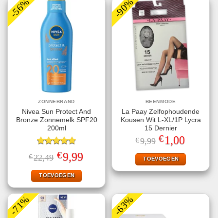
-56%
-90%
ZONNEBRAND
BEENMODE
Nivea Sun Protect And
La Paay Zelfophoudende
Bronze Zonnemelk SPF20
Kousen Wit L-XL/1P Lycra
200ml
15 Dernier
€
Oorspronkelijke
Huidige
1,00
€
9,99
prijs
prijs
Gewaardeerd
was:
is:
€
Oorspronkelijke
Huidige
9,99
€
22,49
€9,99.
€1,00.
TOEVOEGEN
4.78
uit 5
prijs
prijs
was:
is:
€22,49.
€9,99.
TOEVOEGEN
-71%
-63%