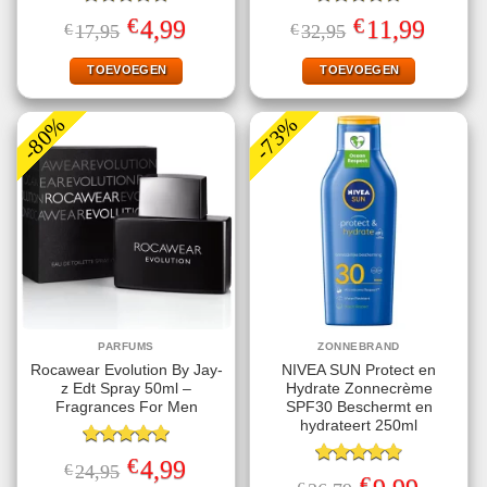
Gewaardeerd
Gewaardeerd
€
€
Oorspronkelijke
Huidige
Oorspronkelijke
Huidige
4,99
11,99
€
17,95
€
32,95
5.00
uit 5
4.71
uit 5
prijs
prijs
prijs
prijs
was:
is:
was:
is:
€17,95.
€4,99.
€32,95.
€11,99.
TOEVOEGEN
TOEVOEGEN
-80%
-73%
PARFUMS
ZONNEBRAND
Rocawear Evolution By Jay-
NIVEA SUN Protect en
z Edt Spray 50ml –
Hydrate Zonnecrème
Fragrances For Men
SPF30 Beschermt en
hydrateert 250ml
Gewaardeerd
€
Oorspronkelijke
Huidige
4,99
€
24,95
5.00
uit 5
Gewaardeerd
prijs
prijs
€
Oorspronkelijke
Huidige