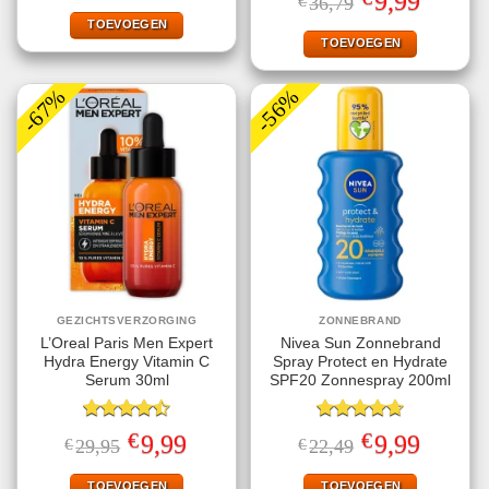
9,99
€
36,79
4.78
uit 5
was:
is:
prijs
prijs
€24,95.
€4,99.
TOEVOEGEN
was:
is:
€36,79.
€9,99.
TOEVOEGEN
-67%
-56%
GEZICHTSVERZORGING
ZONNEBRAND
L’Oreal Paris Men Expert
Nivea Sun Zonnebrand
Hydra Energy Vitamin C
Spray Protect en Hydrate
Serum 30ml
SPF20 Zonnespray 200ml
Gewaardeerd
Gewaardeerd
€
€
Oorspronkelijke
Huidige
Oorspronkelijke
Huidige
9,99
9,99
€
29,95
€
22,49
4.50
uit 5
4.67
uit 5
prijs
prijs
prijs
prijs
was:
is:
was:
is:
€29,95.
€9,99.
€22,49.
€9,99.
TOEVOEGEN
TOEVOEGEN