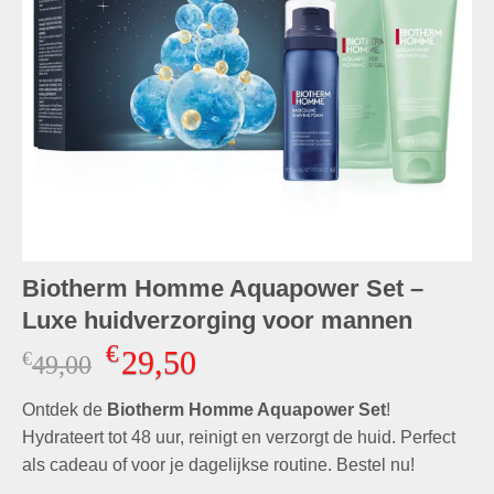
Biotherm Homme Aquapower Set –
Luxe huidverzorging voor mannen
€
29,50
€
Oorspronkelijke
Huidige
49,00
prijs
prijs
Ontdek de
was:
Biotherm Homme Aquapower Set
is:
!
€49,00.
€29,50.
Hydrateert tot 48 uur, reinigt en verzorgt de huid. Perfect
als cadeau of voor je dagelijkse routine. Bestel nu!