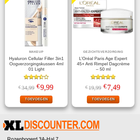
MAKEUP
GEZICHTSVERZORGING
Hyaluron Cellular Filler 3in1
L’Oréal Paris Age Expert
Oogverzorgingskussen 4ml
45+ Anti Rimpel Dagcrème
01 Light
– 50 ml
Gewaardeerd
Gewaardeerd
€
€
Oorspronkelijke
Huidige
Oorspronkelijke
Huidige
9,99
7,49
€
34,99
€
19,99
3.50
uit
4.80
uit 5
prijs
prijs
prijs
prijs
5
was:
is:
was:
is:
€34,99.
€9,99.
€19,99.
€7,49.
TOEVOEGEN
TOEVOEGEN
Rozenbogerd 3A-Hal 7