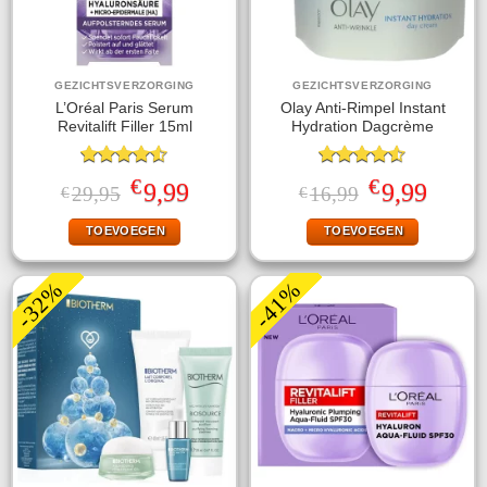
GEZICHTSVERZORGING
GEZICHTSVERZORGING
L’Oréal Paris Serum
Olay Anti-Rimpel Instant
Revitalift Filler 15ml
Hydration Dagcrème
Gewaardeerd
Gewaardeerd
€
€
Oorspronkelijke
Huidige
Oorspronkelijke
Huidige
9,99
9,99
29,95
16,99
€
€
4.50
uit 5
4.50
uit 5
prijs
prijs
prijs
prijs
was:
is:
was:
is:
TOEVOEGEN
TOEVOEGEN
€29,95.
€9,99.
€16,99.
€9,99.
-32%
-41%