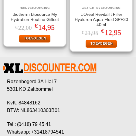
HUIDVERZORGING
GEZICHTSVERZORGING
Biotherm Biosource My
L’Oréal Revitalift Filler
Hydration Routine Giftset
Hyaluron Aqua-Fluid SPF30
€
40ml
Oorspronkelijke
Huidige
14,95
22,00
€
€
prijs
prijs
Oorspronkelijke
Huidige
12,95
21,95
€
was:
is:
prijs
prijs
TOEVOEGEN
€22,00.
€14,95.
was:
is:
TOEVOEGEN
€21,95.
€12,95.
Rozenbogerd 3A-Hal 7
5301 KD Zaltbommel
KvK: 84848162
BTW: NL863410303B01
Tel.: (0418) 79 45 41
Whatsapp: +31418794541