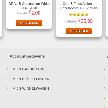
ORAL-B Crossaction White
Oral-B Floss Action –
ÉÉN STUK
Opzetborstels – 12 stuks
€
Oorspronkelijke
2,00
Huidige
5,00
€
prijs
prijs
was:
is:
€
ke
ige
Gewaardeerd
Oorspronkelijke
35,95
Huidige
39,95
€
€5,00.
€2,00.
TOEVOEGEN
prijs
prijs
5.00
uit 5
was:
is:
95.
€39,95.
€35,95.
TOEVOEGEN
Account Gegevens
MIJN DASHBOARD
MIJN BESTELLINGEN
MIJN WINKELWAGEN