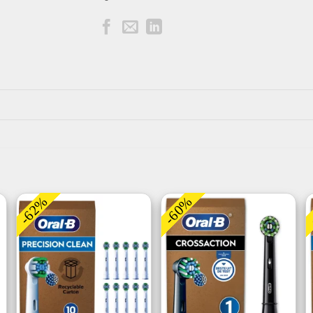
-62%
-60%