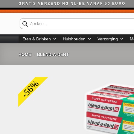
Ga
GRATIS VERZENDING NL-BE VANAF 50 EURO
naar
inhoud
Producten
zoeken
Eten & Drinken
Huishouden
Verzorging
M
HOME
BLEND-A-DENT
-
-56%