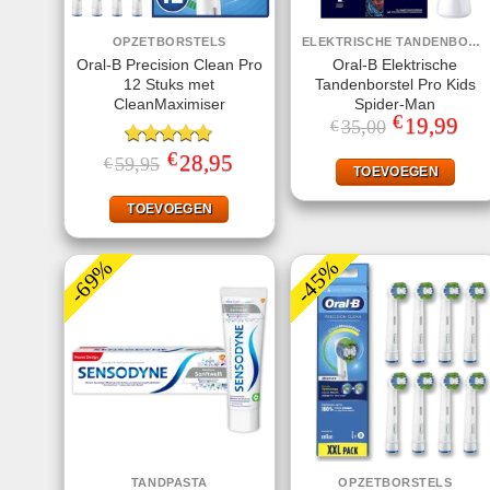
OPZETBORSTELS
ELEKTRISCHE TANDENBORSTELS
Oral-B Precision Clean Pro
Oral-B Elektrische
12 Stuks met
Tandenborstel Pro Kids
CleanMaximiser
Spider-Man
€
Oorspronkelij
19,99
Huid
35,00
€
prijs
prijs
was:
is:
€
Gewaardeerd
Oorspronkelijke
28,95
Huidige
59,95
€
€35,00.
€19,
TOEVOEGEN
prijs
prijs
4.75
uit 5
was:
is:
€59,95.
€28,95.
TOEVOEGEN
-69%
-45%
TANDPASTA
OPZETBORSTELS