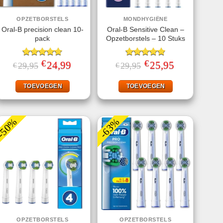
OPZETBORSTELS
MONDHYGIËNE
Oral-B precision clean 10-
Oral-B Sensitive Clean –
pack
Opzetborstels – 10 Stuks
€
€
Gewaardeerd
Oorspronkelijke
24,99
Huidige
Gewaardeerd
Oorspronkelijke
25,95
Huidige
29,95
29,95
€
€
prijs
prijs
prijs
prijs
4.70
uit 5
4.86
uit 5
was:
is:
was:
is:
€29,95.
€24,99.
€29,95.
€25,95.
TOEVOEGEN
TOEVOEGEN
-50%
-63%
OPZETBORSTELS
OPZETBORSTELS