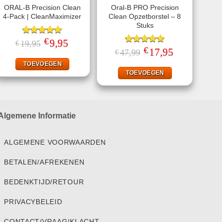
ORAL-B Precision Clean
Oral-B PRO Precision
4-Pack | CleanMaximizer
Clean Opzetborstel – 8
Stuks
€
Gewaardeerd
Oorspronkelijke
9,95
Huidige
19,95
€
prijs
prijs
5.00
uit 5
€
Gewaardeerd
Oorspronkelijke
17,95
Huidige
47,99
€
was:
is:
prijs
prijs
5.00
uit 5
€19,95.
€9,95.
was:
is:
TOEVOEGEN
€47,99.
€17,95.
TOEVOEGEN
Algemene Informatie
ALGEMENE VOORWAARDEN
BETALEN/AFREKENEN
BEDENKTIJD/RETOUR
PRIVACYBELEID
CONTACT/VRAAG/KLACHT