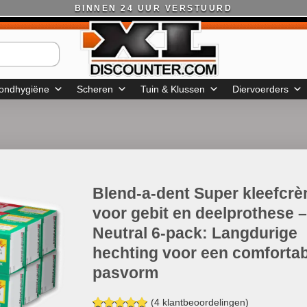
BINNEN 24 UUR VERSTUURD
ondhygiëne
Scheren
Tuin & Klussen
Diervoerders
Blend-a-dent Super kleefcr
voor gebit en deelprothese –
Neutral 6-pack: Langdurige
hechting voor een comforta
pasvorm
(
4
klantbeoordelingen)