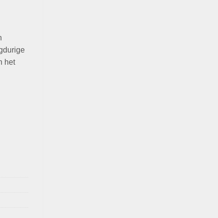
n
gdurige
n het