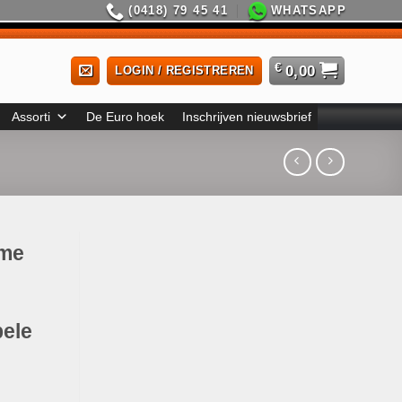
(0418) 79 45 41
WHATSAPP
€
0,00
LOGIN / REGISTREREN
Assorti
De Euro hoek
Inschrijven nieuwsbrief
ème
bele