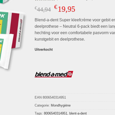
Gewaardeerd
4
€
19,95
€
Oorspronkelijke
Huidige
44,94
5.00
op 5
gebaseerd
prijs
prijs
op
klant
Blend-a-dent Super kleefcrème voor gebit e
was:
is:
waarderingen
€44,94.
€19,95.
deelprothese – Neutral 6-pack biedt een lan
hechting voor een comfortabele pasvorm va
kunstgebit en deelprothese.
Uitverkocht
EAN 8006540314951
Categorie:
Mondhygiëne
Tags:
8006540314951
,
blent-a-dent