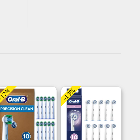
-17%
-13%