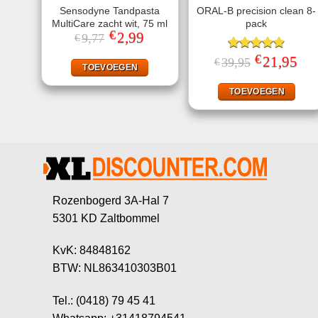
Sensodyne Tandpasta
ORAL-B precision clean 8-
MultiCare zacht wit, 75 ml
pack
€
Oorspronkelijke
2,99
Huidige
9,77
€
prijs
prijs
was:
is:
€
Gewaardeerd
Oorspronkelij
21,95
Huid
39,95
€
€9,77.
€2,99.
TOEVOEGEN
prijs
prijs
4.91
uit 5
was:
is:
€39,95.
€21,
TOEVOEGEN
Rozenbogerd 3A-Hal 7
5301 KD Zaltbommel
KvK: 84848162
BTW: NL863410303B01
Tel.: (0418) 79 45 41