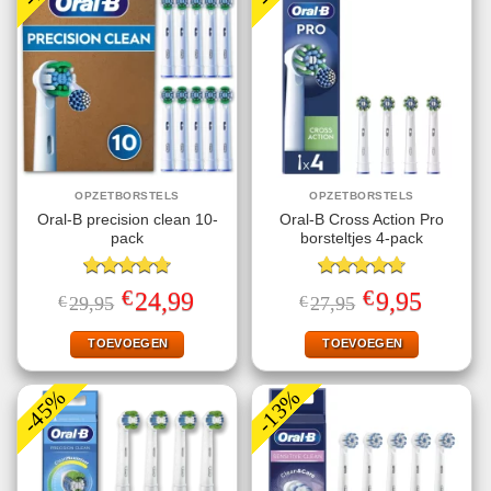
OPZETBORSTELS
OPZETBORSTELS
Oral-B precision clean 10-
Oral-B Cross Action Pro
pack
borsteltjes 4-pack
Gewaardeerd
Gewaardeerd
€
€
Oorspronkelijke
Huidige
Oorspronkelijke
Huidige
24,99
9,95
€
29,95
€
27,95
4.70
uit 5
4.75
uit 5
prijs
prijs
prijs
prijs
was:
is:
was:
is:
€29,95.
€24,99.
€27,95.
€9,95.
TOEVOEGEN
TOEVOEGEN
-45%
-13%