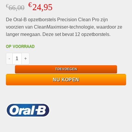
Gewaardeerd
2
€
24,95
€
Oorspronkelijke
Huidige
66,00
5.00
op 5
gebaseerd
prijs
prijs
op
klant
De Oral-B opzetborstels Precision Clean Pro zijn
was:
is:
waarderingen
€66,00.
€24,95.
voorzien van CleanMaximiser-technologie, waardoor ze
langer meegaan. Deze set bevat 12 opzetborstels.
OP VOORRAAD
ORAL-B Opzetborstels Precision Clean Pro 12-Pack met CleanM
TOEVOEGEN
NU KOPEN