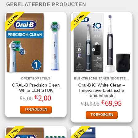
GERELATEERDE PRODUCTEN
-60%
-36%
OPZETBORSTELS
ELEKTRISCHE TANDENBORSTELS
ORAL-B Precision Clean
Oral-B iO White Clean –
White ÉÉN STUK
Innovatieve Elektrische
€
Tandenborstel
Oorspronkelijke
Huidige
2,00
€
5,00
prijs
prijs
€
Oorspronkelijke
Huidige
69,95
€
109,95
was:
is:
prijs
prijs
€5,00.
€2,00.
TOEVOEGEN
was:
is:
€109,95.
€69,95.
TOEVOEGEN
-17%
-64%