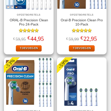
OPZETBORSTELS
OPZETBORSTELS
ORAL-B Precision Clean
Oral-B Precision Clean Pro
Pro 24-Pack
10-Pack
Gewaardeerd
Gewaardeerd
€
€
Oorspronkelijke
Huidige
Oorspronkelijke
Huidige
44,95
22,95
€
59,95
€
59,99
5.00
uit 5
5.00
uit 5
prijs
prijs
prijs
prijs
was:
is:
was:
is:
€59,95.
€44,95.
€59,99.
€22,95.
TOEVOEGEN
TOEVOEGEN
-53%
-59%