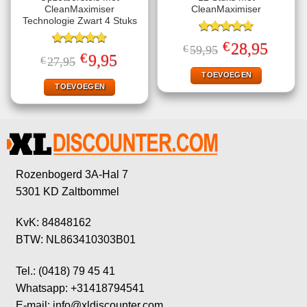
CleanMaximiser
CleanMaximiser
Technologie Zwart 4 Stuks
Gewaardeerd
€
Oorspronkelijke
Huidige
28,95
€
59,95
4.75
uit 5
Gewaardeerd
prijs
prijs
€
Oorspronkelijke
Huidige
9,95
€
27,95
4.75
uit 5
was:
is:
prijs
prijs
€59,95.
€28,95.
TOEVOEGEN
was:
is:
€27,95.
€9,95.
TOEVOEGEN
Rozenbogerd 3A-Hal 7
5301 KD Zaltbommel
KvK: 84848162
BTW: NL863410303B01
Tel.: (0418) 79 45 41
Whatsapp: +31418794541
E-mail: info@xldiscounter.com