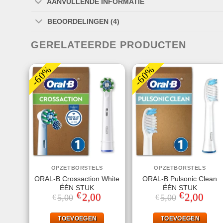
AANVULLENDE INFORMATIE
BEOORDELINGEN (4)
GERELATEERDE PRODUCTEN
-60%
-60%
OPZETBORSTELS
OPZETBORSTELS
ORAL-B Crossaction White
ORAL-B Pulsonic Clean
ÉÉN STUK
ÉÉN STUK
€
€
Oorspronkelijke
2,00
Huidige
Oorspronkeli
2,00
Huidi
5,00
5,00
€
€
prijs
prijs
prijs
prijs
was:
is:
was:
is:
€5,00.
€2,00.
€5,00.
€2,00
TOEVOEGEN
TOEVOEGEN