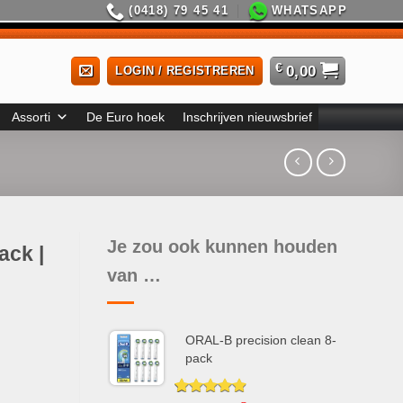
(0418) 79 45 41
WHATSAPP
€
0,00
LOGIN / REGISTREREN
Assorti
De Euro hoek
Inschrijven nieuwsbrief
Je zou ook kunnen houden
ack |
van …
ORAL-B precision clean 8-
pack