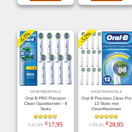
-63%
-52%
OPZETBORSTELS
OPZETBORSTELS
Oral-B PRO Precision
Oral-B Precision Clean Pro
Clean Opzetborstel – 8
12 Stuks met
Stuks
CleanMaximiser
€
€
Gewaardeerd
Oorspronkelijke
17,95
Huidige
Gewaardeerd
Oorspronkelij
28,95
Huid
47,99
59,95
€
€
prijs
prijs
prijs
prijs
5.00
uit 5
4.75
uit 5