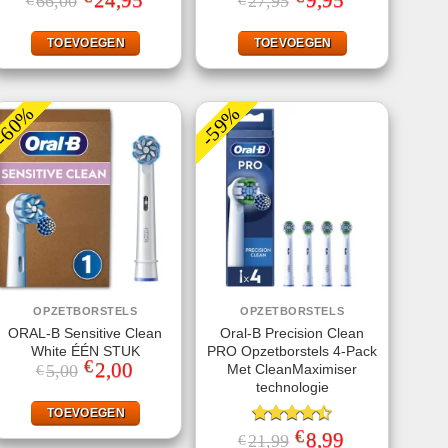
24,95
9,95
66,00
27,95
€
€
prijs
prijs
prijs
prijs
5.00
uit 5
4.75
uit 5
was:
is:
was:
is:
€66,00.
€24,95.
€27,95.
€9,95.
TOEVOEGEN
TOEVOEGEN
-60%
-59%
OPZETBORSTELS
OPZETBORSTELS
ORAL-B Sensitive Clean
Oral-B Precision Clean
White ÉÉN STUK
PRO Opzetborstels 4-Pack
€
Oorspronkelijke
2,00
Huidige
Met CleanMaximiser
5,00
€
prijs
prijs
technologie
was:
is:
€5,00.
€2,00.
TOEVOEGEN
€
Gewaardeerd
Oorspronkelijke
8,99
Huidige
21,99
€