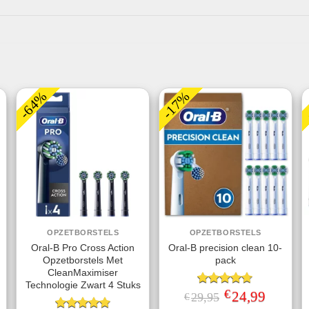
-64%
-17%
OPZETBORSTELS
OPZETBORSTELS
Oral-B Pro Cross Action
Oral-B precision clean 10-
Opzetborstels Met
pack
jke
ge
CleanMaximiser
Technologie Zwart 4 Stuks
€
Gewaardeerd
Oorspronkelijke
24,99
Huidige
29,95
€
.
prijs
prijs
4.70
uit 5