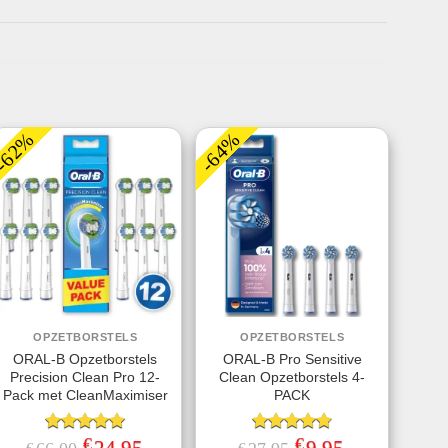
-62%
-64%
OPZETBORSTELS
OPZETBORSTELS
ORAL-B Opzetborstels
ORAL-B Pro Sensitive
Precision Clean Pro 12-
Clean Opzetborstels 4-
Pack met CleanMaximiser
PACK
€
€
Gewaardeerd
Oorspronkelijke
Huidige
Gewaardeerd
Oorspronkelijke
Huidige