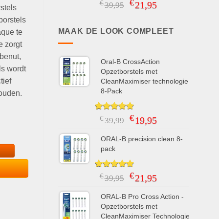
€
Gewaardeerd
11
Oorspronkelijke
Huidige
€
21,95
39,95
stels
4.91
op 5
prijs
prijs
gebaseerd
borstels
was:
is:
op
klant
MAAK DE LOOK COMPLEET
aque te
waarderingen
€39,95.
€21,95.
e zorgt
benut,
Oral-B CrossAction
ls wordt
Opzetborstels met
tief
CleanMaximiser technologie
8-Pack
ouden.
€
Gewaardeerd
4
Oorspronkelijke
Huidige
€
19,95
39,99
5.00
op 5
prijs
prijs
zer aantal
gebaseerd
was:
is:
ORAL-B precision clean 8-
op
klant
waarderingen
pack
€39,99.
€19,95.
€
Gewaardeerd
11
Oorspronkelijke
Huidige
€
21,95
39,95
4.91
op 5
prijs
prijs
gebaseerd
was:
is:
ORAL-B Pro Cross Action -
op
klant
waarderingen
Opzetborstels met
€39,95.
€21,95.
CleanMaximiser Technologie -