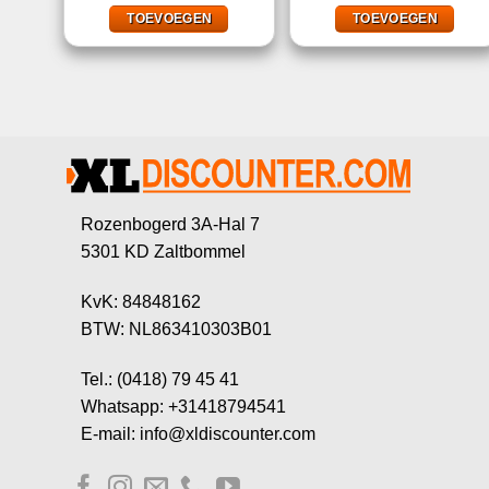
was:
is:
was:
is:
€47,99.
€17,95.
€59,95.
€28,
TOEVOEGEN
TOEVOEGEN
Rozenbogerd 3A-Hal 7
5301 KD Zaltbommel
KvK: 84848162
BTW: NL863410303B01
Tel.: (0418) 79 45 41
Whatsapp: +31418794541
E-mail: info@xldiscounter.com