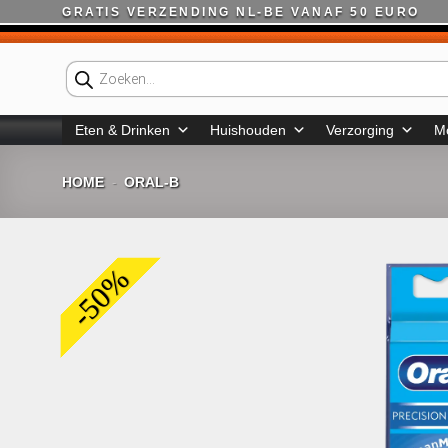
Ga
GRATIS VERZENDING NL-BE VANAF 50 EURO
naar
inhoud
Producten
zoeken
Eten & Drinken
Huishouden
Verzorging
M
HOME
ORAL-B
-
-50%