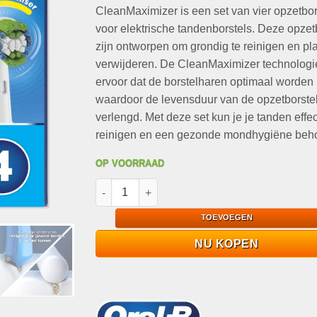
€19,95.
€9,95.
CleanMaximizer is een set van vier opzetbor
voor elektrische tandenborstels. Deze opzet
zijn ontworpen om grondig te reinigen en pl
verwijderen. De CleanMaximizer technologi
ervoor dat de borstelharen optimaal worden 
waardoor de levensduur van de opzetborste
verlengd. Met deze set kun je je tanden effec
reinigen en een gezonde mondhygiëne beh
OP VOORRAAD
ORAL-B Precision Clean 4-Pack | CleanMaximi
TOEVOEGEN
NU KOPEN