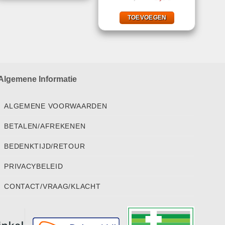
prijs
prijs
4.50
uit 5
was:
is:
€21,99.
€8,99.
TOEVOEGEN
Algemene Informatie
ALGEMENE VOORWAARDEN
BETALEN/AFREKENEN
BEDENKTIJD/RETOUR
PRIVACYBELEID
CONTACT/VRAAG/KLACHT