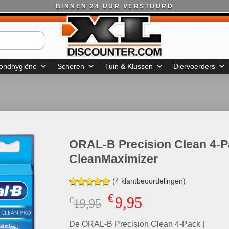
BINNEN 24 UUR VERSTUURD
ondhygiëne
Scheren
Tuin & Klussen
Diervoerders
ORAL-B Precision Clean 4-P
CleanMaximizer
(
4
klantbeoordelingen)
Gewaardeerd
4
€
9,95
€
Oorspronkelijke
Huidige
19,95
5.00
op 5
gebaseerd
prijs
prijs
op
klant
De ORAL-B Precision Clean 4-Pack |
was:
is:
waarderingen