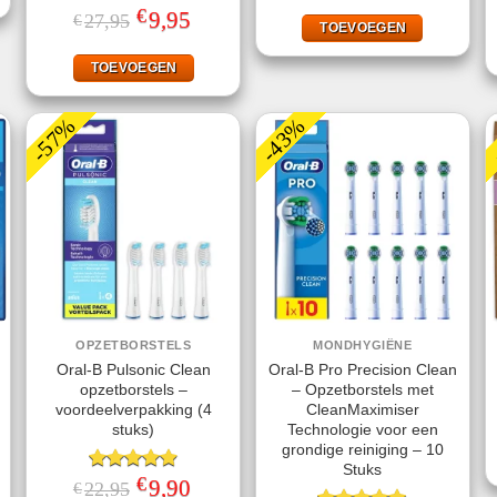
was:
is:
€
Gewaardeerd
Oorspronkelijke
9,95
Huidige
27,95
€
€29,95.
€24,99.
TOEVOEGEN
prijs
prijs
4.75
uit 5
was:
is:
€27,95.
€9,95.
TOEVOEGEN
-57%
-43%
OPZETBORSTELS
MONDHYGIËNE
Oral-B Pulsonic Clean
Oral-B Pro Precision Clean
opzetborstels –
– Opzetborstels met
voordeelverpakking (4
CleanMaximiser
stuks)
Technologie voor een
grondige reiniging – 10
ke
ige
Stuks
€
Gewaardeerd
Oorspronkelijke
9,90
Huidige
22,95
€