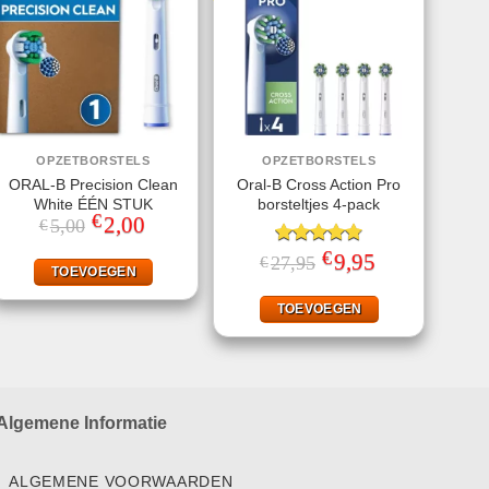
OPZETBORSTELS
OPZETBORSTELS
ORAL-B Precision Clean
Oral-B Cross Action Pro
White ÉÉN STUK
borsteltjes 4-pack
€
Oorspronkelijke
2,00
Huidige
5,00
€
prijs
prijs
was:
is:
€
Gewaardeerd
Oorspronkelijke
9,95
Huidige
27,95
€
€5,00.
€2,00.
TOEVOEGEN
prijs
prijs
4.75
uit 5
was:
is:
€27,95.
€9,95.
TOEVOEGEN
Algemene Informatie
ALGEMENE VOORWAARDEN