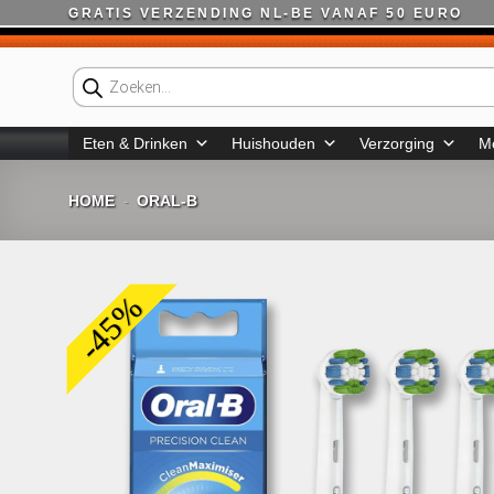
Ga
GRATIS VERZENDING NL-BE VANAF 50 EURO
naar
inhoud
Producten
zoeken
Eten & Drinken
Huishouden
Verzorging
M
HOME
ORAL-B
-
-45%