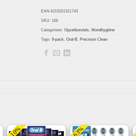
EAN 4210201321743
SKU:
166
Categorieën:
Opzetborstels
,
Mondhygiëne
Tags:
8-pack
,
Oral-B
,
Precision Clean
-10%
-63%