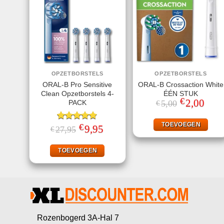
OPZETBORSTELS
OPZETBORSTELS
ORAL-B Pro Sensitive
ORAL-B Crossaction White
Clean Opzetborstels 4-
ÉÉN STUK
€
Oorspronkeli
2,00
Huidi
PACK
5,00
€
prijs
prijs
was:
is:
€5,00.
€2,00
TOEVOEGEN
€
Gewaardeerd
Oorspronkelijke
9,95
Huidige
27,95
€
prijs
prijs
4.75
uit 5
was:
is:
€27,95.
€9,95.
TOEVOEGEN
Rozenbogerd 3A-Hal 7