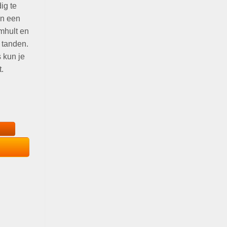
ig te
en een
mhult en
 tanden.
 kun je
.