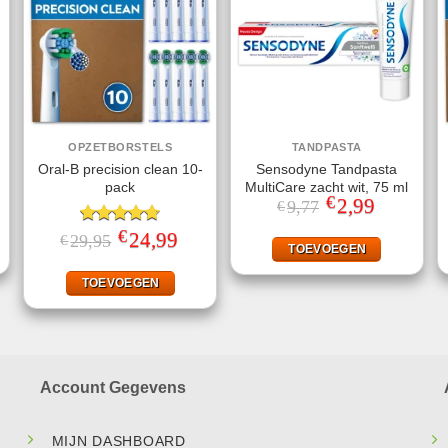
OPZETBORSTELS
TANDPASTA
Oral-B precision clean 10-
Sensodyne Tandpasta
pack
MultiCare zacht wit, 75 ml
€
jke
ge
Oorspronkelijke
2,99
Huidige
9,77
€
prijs
prijs
was:
is:
€
Gewaardeerd
Oorspronkelijke
24,99
Huidige
29,95
€
.
€9,77.
€2,99.
TOEVOEGEN
prijs
prijs
4.70
uit 5
was:
is:
€29,95.
€24,99.
TOEVOEGEN
Account Gegevens
MIJN DASHBOARD