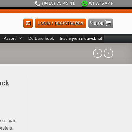
(0418) 79 45 41
WHATSAPP
€
0,00
LOGIN / REGISTREREN
Assorti
De Euro hoek
Inschrijven nieuwsbrief
ack
kket van
rstels.