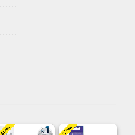
-40%
-57%