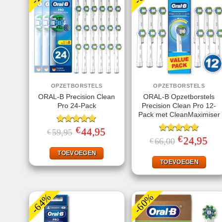
OPZETBORSTELS
OPZETBORSTELS
ORAL-B Precision Clean
ORAL-B Opzetborstels
Pro 24-Pack
Precision Clean Pro 12-
Pack met CleanMaximiser
€
Gewaardeerd
Oorspronkelijke
44,95
Huidige
59,95
€
prijs
prijs
5.00
uit 5
€
Gewaardeerd
Oorspronkelij
24,95
Huid
66,00
€
was:
is:
prijs
prijs
5.00
uit 5
€59,95.
€44,95.
was:
is:
TOEVOEGEN
€66,00.
€24,
TOEVOEGEN
-64%
-60%