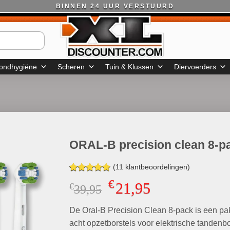
BINNEN 24 UUR VERSTUURD
ondhygiëne
Scheren
Tuin & Klussen
Diervoerders
ORAL-B precision clean 8-p
(
11
klantbeoordelingen)
Gewaardeerd
11
€
21,95
€
Oorspronkelijke
Huidige
39,95
4.91
op 5
gebaseerd
prijs
prijs
op
klant
De Oral-B Precision Clean 8-pack is een pa
was:
is:
waarderingen
€39,95.
€21,95.
acht opzetborstels voor elektrische tandenbo