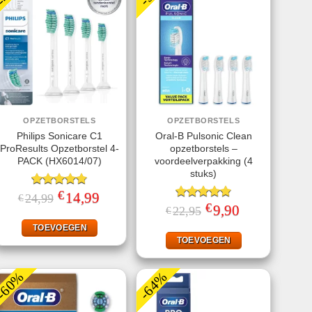
OPZETBORSTELS
OPZETBORSTELS
Philips Sonicare C1
Oral-B Pulsonic Clean
ProResults Opzetborstel 4-
opzetborstels –
PACK (HX6014/07)
voordeelverpakking (4
stuks)
€
Gewaardeerd
Oorspronkelijke
14,99
Huidige
24,99
€
prijs
prijs
4.75
uit 5
€
Gewaardeerd
Oorspronkelijke
9,90
Huidige
22,95
€
was:
is:
prijs
prijs
4.87
uit 5
€24,99.
€14,99.
was:
is:
TOEVOEGEN
€22,95.
€9,90.
TOEVOEGEN
-60%
-64%