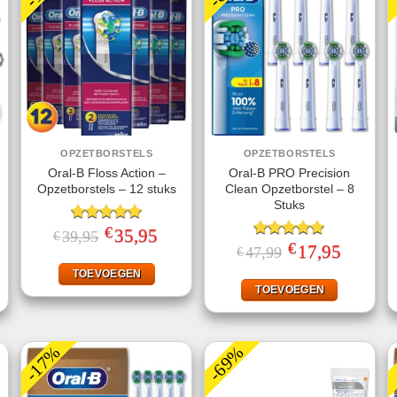
OPZETBORSTELS
OPZETBORSTELS
Oral-B Floss Action –
Oral-B PRO Precision
Opzetborstels – 12 stuks
Clean Opzetborstel – 8
Stuks
€
Gewaardeerd
Oorspronkelijke
35,95
Huidige
39,95
€
prijs
prijs
5.00
uit 5
€
ke
ige
Gewaardeerd
Oorspronkelijke
17,95
Huidige
47,99
€
was:
is:
prijs
prijs
5.00
uit 5
€39,95.
€35,95.
was:
is:
TOEVOEGEN
95.
€47,99.
€17,95.
TOEVOEGEN
-17%
-69%