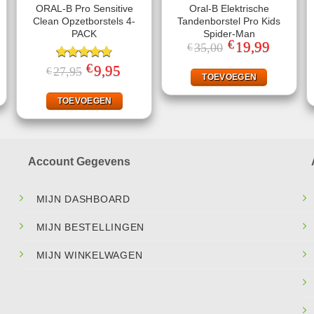
ORAL-B Pro Sensitive
Oral-B Elektrische
Clean Opzetborstels 4-
Tandenborstel Pro Kids
PACK
Spider-Man
€
Oorspronkelijke
19,99
Huidige
35,00
€
prijs
prijs
jke
ige
was:
is:
€
Gewaardeerd
Oorspronkelijke
9,95
Huidige
27,95
€
€35,00.
€19,99.
TOEVOEGEN
prijs
prijs
4.75
uit 5
.
was:
is:
€27,95.
€9,95.
TOEVOEGEN
Account Gegevens
MIJN DASHBOARD
MIJN BESTELLINGEN
MIJN WINKELWAGEN