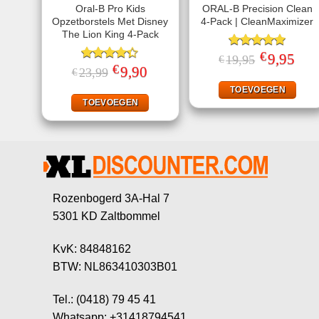
Oral-B Pro Kids
ORAL-B Precision Clean
Opzetborstels Met Disney
4-Pack | CleanMaximizer
The Lion King 4-Pack
€
Gewaardeerd
Oorspronkeli
9,95
Huid
19,95
€
prijs
prijs
€
5.00
uit 5
Gewaardeerd
Oorspronkelijke
9,90
Huidige
23,99
€
was:
is:
prijs
prijs
4.33
uit 5
€19,95.
€9,95
was:
is:
TOEVOEGEN
€23,99.
€9,90.
TOEVOEGEN
Rozenbogerd 3A-Hal 7
5301 KD Zaltbommel
KvK: 84848162
BTW: NL863410303B01
Tel.: (0418) 79 45 41
Whatsapp: +31418794541