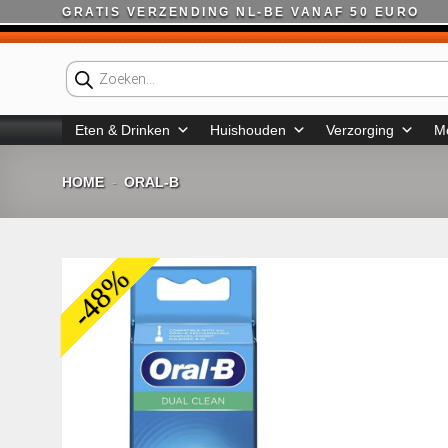
Ga
GRATIS VERZENDING NL-BE VANAF 50 EURO
naar
inhoud
Producten
zoeken
Eten & Drinken
Huishouden
Verzorging
M
HOME
ORAL-B
-
-48%