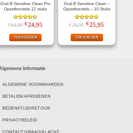
Oral-B Sensitive Clean Pro
Oral-B Sensitive Clean –
Opzetborstels 12 stuks
Opzetborstels – 10 Stuks
€
€
Gewaardeerd
Oorspronkelijke
24,95
Huidige
Gewaardeerd
Oorspronkelijke
25,95
Huidige
84,99
29,95
€
€
prijs
prijs
prijs
prijs
4.78
uit 5
4.86
uit 5
was:
is:
was:
is:
€84,99.
€24,95.
€29,95.
€25,95.
TOEVOEGEN
TOEVOEGEN
Algemene Informatie
ALGEMENE VOORWAARDEN
BETALEN/AFREKENEN
BEDENKTIJD/RETOUR
PRIVACYBELEID
CONTACT/VRAAG/KLACHT