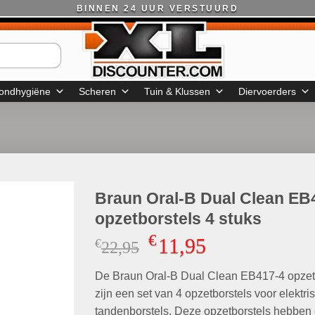
BINNEN 24 UUR VERSTUURD
ondhygiëne
Scheren
Tuin & Klussen
Diervoerders
Braun Oral-B Dual Clean EB
opzetborstels 4 stuks
€
11,95
€
Oorspronkelijke
Huidige
22,95
prijs
prijs
De Braun Oral-B Dual Clean EB417-4 opzet
was:
is:
€22,95.
€11,95.
zijn een set van 4 opzetborstels voor elektri
tandenborstels. Deze opzetborstels hebben