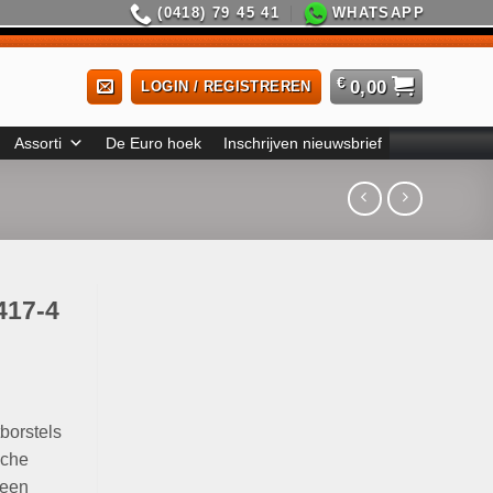
(0418) 79 45 41
WHATSAPP
€
0,00
LOGIN / REGISTREREN
Assorti
De Euro hoek
Inschrijven nieuwsbrief
417-4
borstels
sche
 een