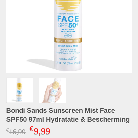
Bondi Sands Sunscreen Mist Face
SPF50 97ml Hydratatie & Bescherming
€
9,99
€
Oorspronkelijke
Huidige
16,99