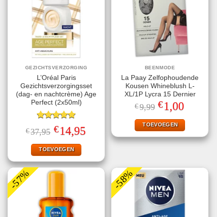
GEZICHTSVERZORGING
BEENMODE
L’Oréal Paris
La Paay Zelfophoudende
Gezichtsverzorgingsset
Kousen Whineblush L-
(dag- en nachtcrème) Age
XL/1P Lycra 15 Dernier
€
Perfect (2x50ml)
Oorspronkelijke
Huidige
1,00
€
9,99
prijs
prijs
was:
is:
€9,99.
€1,00.
TOEVOEGEN
Gewaardeerd
€
Oorspronkelijke
Huidige
14,95
€
37,95
5.00
uit 5
prijs
prijs
was:
is:
€37,95.
€14,95.
TOEVOEGEN
-57%
-58%