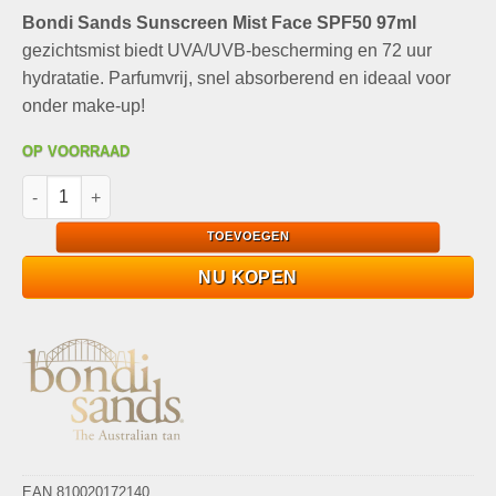
prijs
prijs
Bondi Sands Sunscreen Mist Face SPF50 97ml
was:
is:
€16,99.
€9,99.
gezichtsmist biedt UVA/UVB-bescherming en 72 uur
hydratatie. Parfumvrij, snel absorberend en ideaal voor
onder make-up!
OP VOORRAAD
Bondi Sands Sunscreen Mist Face SPF50 97ml Hydratatie & Be
TOEVOEGEN
NU KOPEN
EAN 810020172140