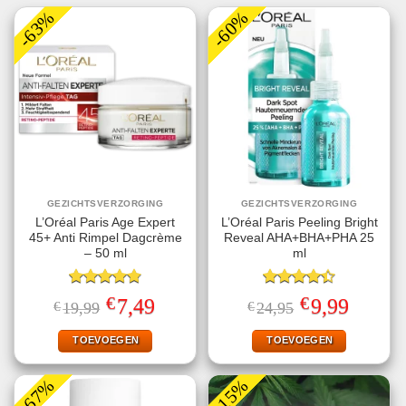
-63%
-60%
GEZICHTSVERZORGING
GEZICHTSVERZORGING
L’Oréal Paris Age Expert
L’Oréal Paris Peeling Bright
45+ Anti Rimpel Dagcrème
Reveal AHA+BHA+PHA 25
– 50 ml
ml
Gewaardeerd
Gewaardeerd
€
€
Oorspronkelijke
Huidige
Oorspronkelijke
Huidige
7,49
9,99
€
19,99
€
24,95
4.80
uit 5
4.40
uit 5
prijs
prijs
prijs
prijs
was:
is:
was:
is:
€19,99.
€7,49.
€24,95.
€9,99.
TOEVOEGEN
TOEVOEGEN
-67%
-15%