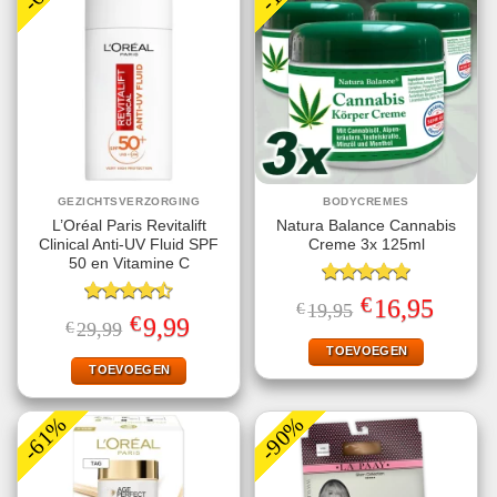
GEZICHTSVERZORGING
BODYCREMES
L’Oréal Paris Revitalift
Natura Balance Cannabis
Clinical Anti-UV Fluid SPF
Creme 3x 125ml
50 en Vitamine C
Gewaardeerd
€
Oorspronkelijke
Huidige
16,95
€
19,95
5.00
uit 5
Gewaardeerd
prijs
prijs
€
Oorspronkelijke
Huidige
9,99
€
29,99
4.50
uit 5
was:
is:
prijs
prijs
€19,95.
€16,95.
TOEVOEGEN
was:
is:
€29,99.
€9,99.
TOEVOEGEN
-61%
-90%