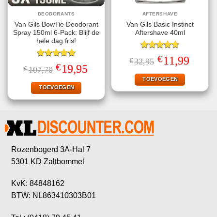
DEODORANTS
AFTERSHAVE
Van Gils BowTie Deodorant
Van Gils Basic Instinct
Spray 150ml 6-Pack: Blijf de
Aftershave 40ml
hele dag fris!
Gewaardeerd
€
Oorspronkelijke
Huidige
11,99
€
32,95
4.71
uit 5
Gewaardeerd
prijs
prijs
€
Oorspronkelijke
Huidige
19,95
€
107,70
5.00
uit 5
was:
is:
prijs
prijs
€32,95.
€11,99.
TOEVOEGEN
was:
is:
€107,70.
€19,95.
TOEVOEGEN
Rozenbogerd 3A-Hal 7
5301 KD Zaltbommel
KvK: 84848162
BTW: NL863410303B01