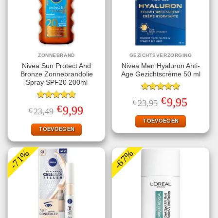
ZONNEBRAND
GEZICHTSVERZORGING
Nivea Sun Protect And
Nivea Men Hyaluron Anti-
Bronze Zonnebrandolie
Age Gezichtscrème 50 ml
Spray SPF20 200ml
Gewaardeerd
€
Oorspronkelijke
Huidige
9,95
€
23,95
5.00
uit 5
Gewaardeerd
prijs
prijs
€
Oorspronkelijke
Huidige
9,99
€
23,49
4.78
uit 5
was:
is:
prijs
prijs
€23,95.
€9,95.
TOEVOEGEN
was:
is:
€23,49.
€9,99.
TOEVOEGEN
-71%
-67%