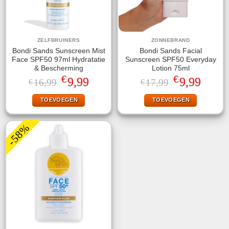
ZELFBRUINERS
ZONNEBRAND
Bondi Sands Sunscreen Mist
Bondi Sands Facial
Face SPF50 97ml Hydratatie
Sunscreen SPF50 Everyday
& Bescherming
Lotion 75ml
€
€
Oorspronkelijke
Huidige
Oorspronkelijke
Huidige
9,99
9,99
16,99
17,99
€
€
prijs
prijs
prijs
prijs
was:
is:
was:
is:
TOEVOEGEN
TOEVOEGEN
€16,99.
€9,99.
€17,99.
€9,99.
-58%