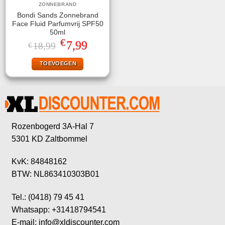
ZONNEBRAND
Bondi Sands Zonnebrand
Face Fluid Parfumvrij SPF50
50ml
€
Oorspronkelijke
Huidige
7,99
18,99
€
prijs
prijs
was:
is:
TOEVOEGEN
€18,99.
€7,99.
Rozenbogerd 3A-Hal 7
5301 KD Zaltbommel
KvK: 84848162
BTW: NL863410303B01
Tel.: (0418) 79 45 41
Whatsapp: +31418794541
E-mail: info@xldiscounter.com