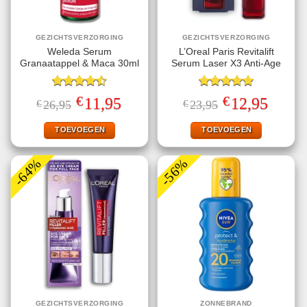
GEZICHTSVERZORGING
GEZICHTSVERZORGING
Weleda Serum
L’Oreal Paris Revitalift
Granaatappel & Maca 30ml
Serum Laser X3 Anti-Age
Gewaardeerd
Gewaardeerd
€
€
Oorspronkelijke
Huidige
Oorspronkelijke
Huidige
11,95
12,95
€
26,95
€
23,95
4.50
uit 5
5.00
uit 5
prijs
prijs
prijs
prijs
was:
is:
was:
is:
€26,95.
€11,95.
€23,95.
€12,95.
TOEVOEGEN
TOEVOEGEN
-64%
-56%
GEZICHTSVERZORGING
ZONNEBRAND