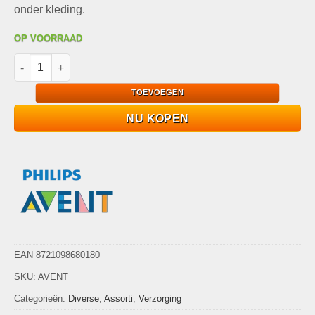
onder kleding.
OP VOORRAAD
Philips Avent Borstkompressen, 60 stuks maat M aantal
TOEVOEGEN
NU KOPEN
EAN 8721098680180
SKU:
AVENT
Categorieën:
Diverse
,
Assorti
,
Verzorging