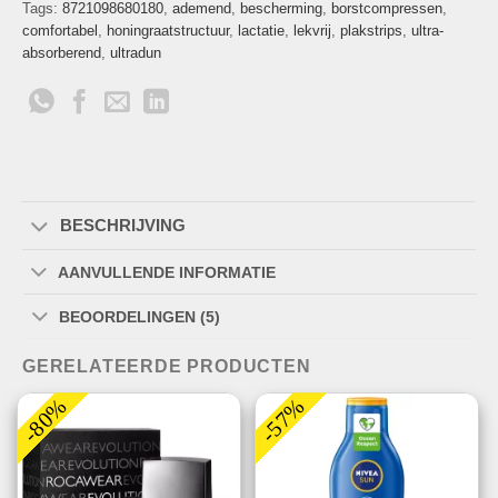
Tags:
8721098680180
,
ademend
,
bescherming
,
borstcompressen
,
comfortabel
,
honingraatstructuur
,
lactatie
,
lekvrij
,
plakstrips
,
ultra-
absorberend
,
ultradun
BESCHRIJVING
AANVULLENDE INFORMATIE
BEOORDELINGEN (5)
GERELATEERDE PRODUCTEN
-80%
-57%