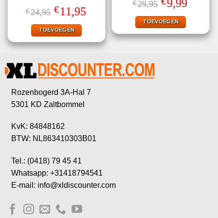
€
Oorspronkelijke
Huidige
9,99
€
29,95
4.50
uit 5
Gewaardeerd
prijs
prijs
€
Oorspronkelijke
Huidige
11,95
€
24,95
4.25
uit 5
was:
is:
prijs
prijs
€29,95.
€9,99.
TOEVOEGEN
was:
is:
€24,95.
€11,95.
TOEVOEGEN
Rozenbogerd 3A-Hal 7
5301 KD Zaltbommel
KvK: 84848162
BTW: NL863410303B01
Tel.: (0418) 79 45 41
Whatsapp: +31418794541
E-mail: info@xldiscounter.com