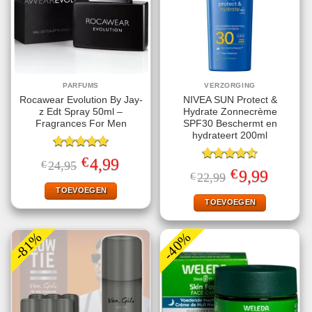
PARFUMS
VERZORGING
Rocawear Evolution By Jay-
NIVEA SUN Protect &
z Edt Spray 50ml –
Hydrate Zonnecrème
Fragrances For Men
SPF30 Beschermt en
hydrateert 200ml
Gewaardeerd
€
Oorspronkelijke
Huidige
4,99
€
24,95
5.00
uit 5
Gewaardeerd
prijs
prijs
€
Oorspronkelijke
Huidige
9,99
€
22,99
4.56
uit 5
was:
is:
prijs
prijs
€24,95.
€4,99.
TOEVOEGEN
was:
is:
€22,99.
€9,99.
TOEVOEGEN
-81%
-40%