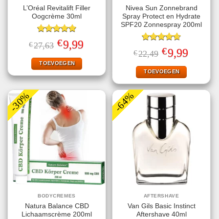
L’Oréal Revitalift Filler
Nivea Sun Zonnebrand
Oogcrème 30ml
Spray Protect en Hydrate
SPF20 Zonnespray 200ml
Gewaardeerd
€
Oorspronkelijke
Huidige
9,99
€
27,63
5.00
uit 5
Gewaardeerd
prijs
prijs
€
Oorspronkelijke
Huidige
9,99
€
22,49
4.67
uit 5
was:
is:
prijs
prijs
€27,63.
€9,99.
TOEVOEGEN
was:
is:
€22,49.
€9,99.
TOEVOEGEN
-30%
-64%
BODYCREMES
AFTERSHAVE
Natura Balance CBD
Van Gils Basic Instinct
Lichaamscrème 200ml
Aftershave 40ml