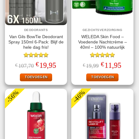
DEODORANTS
GEZICHTSVERZORGING
Van Gils BowTie Deodorant
WELEDA Skin Food –
Spray 150ml 6-Pack: Blijf de
Voedende Nachtcrème –
hele dag fris!
40ml – 100% natuurlijk
Gewaardeerd
Gewaardeerd
€
€
Oorspronkelijke
Huidige
Oorspronkelijke
Huidige
19,95
11,95
€
107,70
€
19,99
5.00
uit 5
5.00
uit 5
prijs
prijs
prijs
prijs
was:
is:
was:
is:
€107,70.
€19,95.
€19,99.
€11,95.
TOEVOEGEN
TOEVOEGEN
-56%
-46%