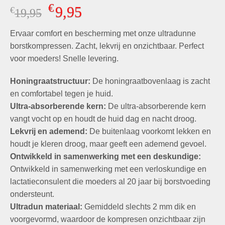
Gewaardeerd
5
€
9,95
€
Oorspronkelijke
Huidige
19,95
5.00
op 5
gebaseerd
prijs
prijs
op
klant
Ervaar comfort en bescherming met onze ultradunne
was:
is:
waarderingen
€19,95.
€9,95.
borstkompressen. Zacht, lekvrij en onzichtbaar. Perfect
voor moeders! Snelle levering.
Honingraatstructuur:
De honingraatbovenlaag is zacht
en comfortabel tegen je huid.
Ultra-absorberende kern:
De ultra-absorberende kern
vangt vocht op en houdt de huid dag en nacht droog.
Lekvrij en ademend:
De buitenlaag voorkomt lekken en
houdt je kleren droog, maar geeft een ademend gevoel.
Ontwikkeld in samenwerking met een deskundige:
Ontwikkeld in samenwerking met een verloskundige en
lactatieconsulent die moeders al 20 jaar bij borstvoeding
ondersteunt.
Ultradun materiaal:
Gemiddeld slechts 2 mm dik en
voorgevormd, waardoor de kompresen onzichtbaar zijn