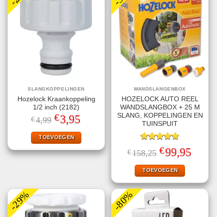
SLANGKOPPELINGEN
WANDSLANGENBOX
Hozelock Kraankoppeling
HOZELOCK AUTO REEL
1/2 inch (2182)
WANDSLANGBOX + 25 M
€
SLANG, KOPPELINGEN EN
Oorspronkelijke
Huidige
3,95
€
4,99
prijs
prijs
TUINSPUIT
was:
is:
€4,99.
€3,95.
TOEVOEGEN
Gewaardeerd
€
Oorspronkelijke
Huidige
99,95
€
158,25
4.80
uit 5
prijs
prijs
was:
is:
€158,25.
€99,95.
TOEVOEGEN
-29%
-80%