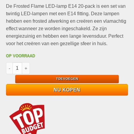
prijs
prijs
De Frosted Flame LED-lamp E14 20-pack is een set van
was:
is:
€49,90.
€9,99.
twintig LED-lampen met een E14 fitting. Deze lampen
hebben een frosted afwerking en creëren een vlamachtig
effect wanneer ze worden ingeschakeld. Ze zijn
energiezuinig en hebben een lange levensduur. Perfect
voor het creëren van een gezellige sfeer in huis.
OP VOORRAAD
Frosted Flame LED-lamp E14 20-pack, Energielabel A+, 3,3W>2
TOEVOEGEN
NU KOPEN