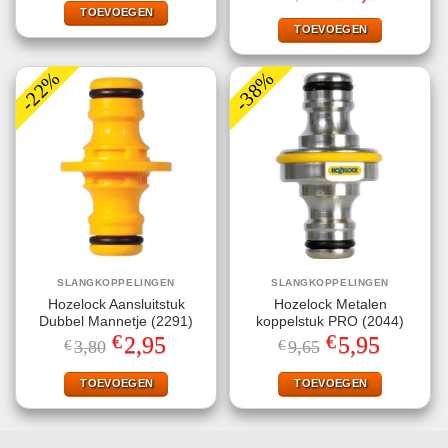
€7,49.
€4,95.
TOEVOEGEN
was:
is:
€33,50.
€14,95.
TOEVOEGEN
-22%
-38%
SLANGKOPPELINGEN
SLANGKOPPELINGEN
Hozelock Aansluitstuk
Hozelock Metalen
Dubbel Mannetje (2291)
koppelstuk PRO (2044)
€
€
Oorspronkelijke
Huidige
Oorspronkelijke
Huidige
2,95
5,95
€
3,80
€
9,65
prijs
prijs
prijs
prijs
was:
is:
was:
is:
€3,80.
€2,95.
€9,65.
€5,95.
TOEVOEGEN
TOEVOEGEN