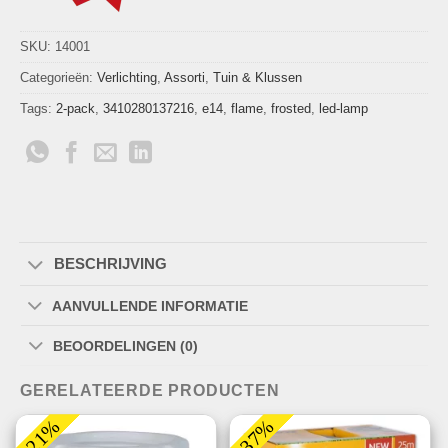
SKU:
14001
Categorieën:
Verlichting
,
Assorti
,
Tuin & Klussen
Tags:
2-pack
,
3410280137216
,
e14
,
flame
,
frosted
,
led-lamp
BESCHRIJVING
AANVULLENDE INFORMATIE
BEOORDELINGEN (0)
GERELATEERDE PRODUCTEN
-21%
-37%