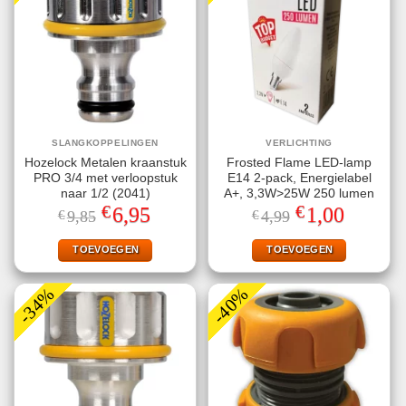
SLANGKOPPELINGEN
VERLICHTING
Hozelock Metalen kraanstuk
Frosted Flame LED-lamp
PRO 3/4 met verloopstuk
E14 2-pack, Energielabel
naar 1/2 (2041)
A+, 3,3W>25W 250 lumen
€
€
Oorspronkelijke
Huidige
Oorspronkelijke
Huidige
6,95
1,00
€
9,85
€
4,99
prijs
prijs
prijs
prijs
was:
is:
was:
is:
€9,85.
€6,95.
€4,99.
€1,00.
TOEVOEGEN
TOEVOEGEN
-34%
-40%