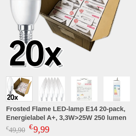
Frosted Flame LED-lamp E14 20-pack,
Energielabel A+, 3,3W>25W 250 lumen
€
9,99
€
Oorspronkelijke
Huidige
49,90