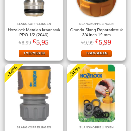
SLANGKOPPELINGEN
SLANGKOPPELINGEN
Hozelock Metalen kraanstuk
Grunda Slang Reparatiestuk
PRO 1/2 (2046)
3/4 inch 19 mm
€
€
Oorspronkelijke
Huidige
Oorspronkelijke
Huidige
5,95
5,99
€
8,99
€
9,99
prijs
prijs
prijs
prijs
was:
is:
was:
is:
€8,99.
€5,95.
€9,99.
€5,99.
TOEVOEGEN
TOEVOEGEN
-34%
-36%
SLANGKOPPELINGEN
SLANGKOPPELINGEN