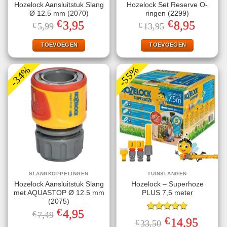
Hozelock Aansluitstuk Slang
Hozelock Set Reserve O-
Ø 12.5 mm (2070)
ringen (2299)
€
€
Oorspronkelijke
Huidige
Oorspronkelijke
Huidige
3,95
8,95
€
5,99
€
13,95
prijs
prijs
prijs
prijs
was:
is:
was:
is:
€5,99.
€3,95.
€13,95.
€8,95.
TOEVOEGEN
TOEVOEGEN
-34%
-55%
SLANGKOPPELINGEN
TUINSLANGEN
Hozelock Aansluitstuk Slang
Hozelock – Superhoze
met AQUASTOP Ø 12.5 mm
PLUS 7,5 meter
(2075)
€
Oorspronkelijke
Huidige
4,95
€
7,49
Gewaardeerd
prijs
prijs
€
Oorspronkelijke
Huidige
14,95
€
33,50
4.75
uit 5
was:
is:
prijs
prijs