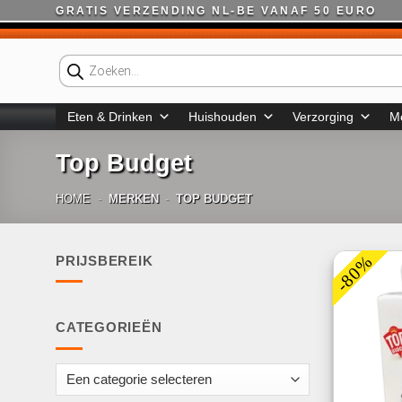
Ga
GRATIS VERZENDING NL-BE VANAF 50 EURO
naar
inhoud
Producten
zoeken
Eten & Drinken
Huishouden
Verzorging
M
Top Budget
HOME
-
MERKEN
-
TOP BUDGET
-80%
PRIJSBEREIK
Min.
Max.
prijs
prijs
CATEGORIEËN