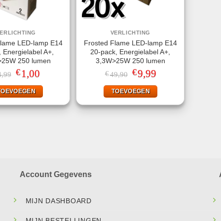
ERLICHTING
VERLICHTING
Flame LED-lamp E14
Frosted Flame LED-lamp E14
, Energielabel A+,
20-pack, Energielabel A+,
>25W 250 lumen
3,3W>25W 250 lumen
€
€
Oorspronkelijke
1,00
Huidige
Oorspronkelijke
9,99
Huidige
€
4,99
49,90
prijs
prijs
prijs
prijs
was:
is:
was:
is:
TOEVOEGEN
TOEVOEGEN
€4,99.
€1,00.
€49,90.
€9,99.
Account Gegevens
MIJN DASHBOARD
MIJN BESTELLINGEN