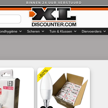
BINNEN 24 UUR VERSTUURD
ondhygiëne
Scheren
Tuin & Klussen
Diervoerders
-80%