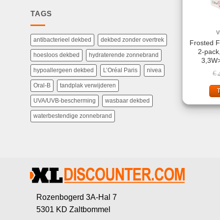
TAGS
V
antibacterieel dekbed
dekbed zonder overtrek
Frosted 
2-pack
hoesloos dekbed
hydraterende zonnebrand
3,3W
hypoallergeen dekbed
L’Oréal Paris
nivea
€
Oral-B
tandplak verwijderen
UVA/UVB-bescherming
wasbaar dekbed
waterbestendige zonnebrand
Rozenbogerd 3A-Hal 7
5301 KD Zaltbommel