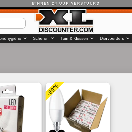
BINNEN 24 UUR VERSTUURD
ondhygiëne
Scheren
Tuin & Klussen
Diervoerders
-80%