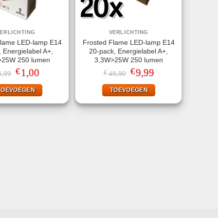
ERLICHTING
VERLICHTING
Flame LED-lamp E14
Frosted Flame LED-lamp E14
, Energielabel A+,
20-pack, Energielabel A+,
>25W 250 lumen
3,3W>25W 250 lumen
€
€
Oorspronkelijke
1,00
Huidige
Oorspronkelijke
9,99
Huidige
€
4,99
49,90
prijs
prijs
prijs
prijs
was:
is:
was:
is:
TOEVOEGEN
TOEVOEGEN
€4,99.
€1,00.
€49,90.
€9,99.