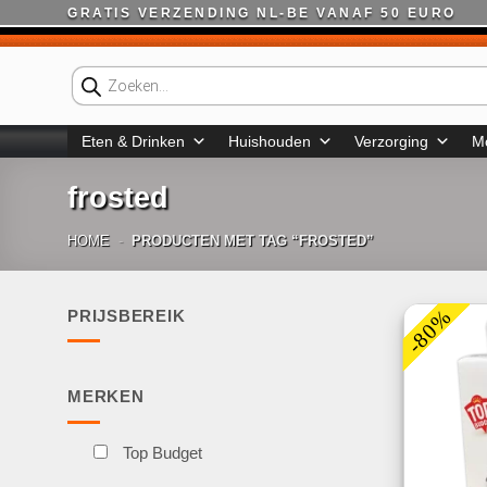
Ga
GRATIS VERZENDING NL-BE VANAF 50 EURO
naar
inhoud
Producten
zoeken
Eten & Drinken
Huishouden
Verzorging
M
frosted
HOME
-
PRODUCTEN MET TAG “FROSTED”
-80%
PRIJSBEREIK
Min.
Max.
prijs
prijs
MERKEN
Top Budget