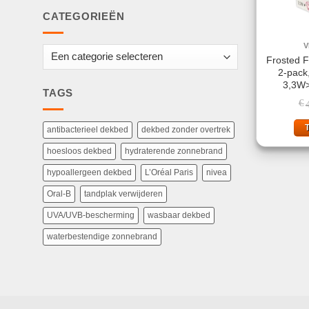
CATEGORIEËN
V
Frosted 
2-pack
3,3W
TAGS
€
antibacterieel dekbed
dekbed zonder overtrek
hoesloos dekbed
hydraterende zonnebrand
hypoallergeen dekbed
L’Oréal Paris
nivea
Oral-B
tandplak verwijderen
UVA/UVB-bescherming
wasbaar dekbed
waterbestendige zonnebrand