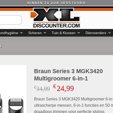
BINNEN 24 UUR VERSTUURD
ondhygiëne
Scheren
Tuin & Klussen
Diervoerders
N
Braun Series 3 MGK3420
Multigroomer 6-in-1
€
24,99
€
Oorspronkelijke
Huidige
34,99
prijs
prijs
Braun Series 3 MGK3420 Multigroomer 6-in
was:
is:
€34,99.
€24,99.
ultrascherpe messen, 6-in-1 functies en 50 
draadloos trimmen voor perfecte styling.