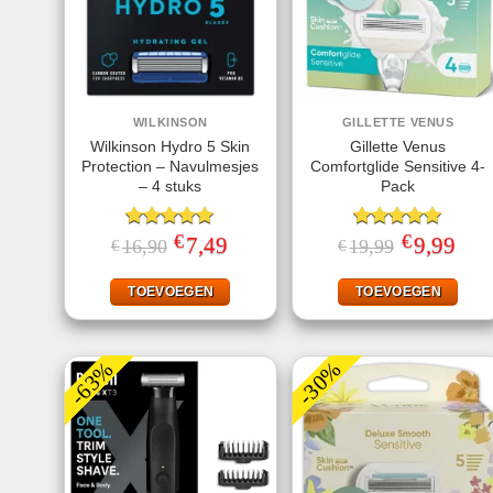
WILKINSON
GILLETTE VENUS
Wilkinson Hydro 5 Skin
Gillette Venus
Protection – Navulmesjes
Comfortglide Sensitive 4-
– 4 stuks
Pack
€
€
Gewaardeerd
Oorspronkelijke
7,49
Huidige
Gewaardeerd
Oorspronkeli
9,99
Huid
16,90
19,99
€
€
prijs
prijs
prijs
prijs
5.00
uit 5
5.00
uit 5
was:
is:
was:
is:
€16,90.
€7,49.
€19,99.
€9,99
TOEVOEGEN
TOEVOEGEN
-63%
-30%