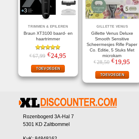
TRIMMEN & EPILEREN
GILLETTE VENUS
Braun XT3100 baard- en
Gillette Venus Deluxe
haartrimmer
Smooth Sensitive
Scheermesjes Rifle Paper
Co. Editie, 5 Stuks Met
€
Gewaardeerd
Oorspronkelijke
24,95
Huidige
67,99
€
microkam
prijs
prijs
5.00
uit 5
€
Oorspronkelij
19,95
Huid
28,50
€
was:
is:
prijs
prijs
€67,99.
€24,95.
TOEVOEGEN
was:
is:
€28,50.
€19,
TOEVOEGEN
Rozenbogerd 3A-Hal 7
5301 KD Zaltbommel
KvK: 84848162