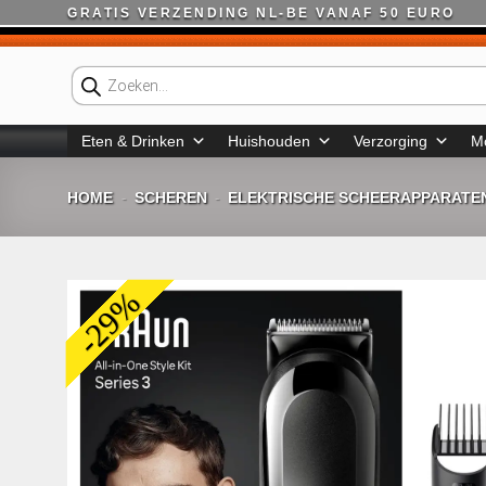
Ga
GRATIS VERZENDING NL-BE VANAF 50 EURO
naar
inhoud
Producten
zoeken
Eten & Drinken
Huishouden
Verzorging
M
HOME
SCHEREN
ELEKTRISCHE SCHEERAPPARATE
-
-
-29%