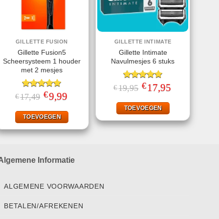
GILLETTE FUSION
GILLETTE INTIMATE
Gillette Fusion5
Gillette Intimate
Scheersysteem 1 houder
Navulmesjes 6 stuks
met 2 mesjes
€
Gewaardeerd
Oorspronkelijke
17,95
Huidige
19,95
€
prijs
prijs
€
5.00
uit 5
Gewaardeerd
Oorspronkelijke
9,99
Huidige
17,49
€
was:
is:
prijs
prijs
5.00
uit 5
€19,95.
€17,95.
was:
is:
TOEVOEGEN
€17,49.
€9,99.
TOEVOEGEN
Algemene Informatie
ALGEMENE VOORWAARDEN
BETALEN/AFREKENEN