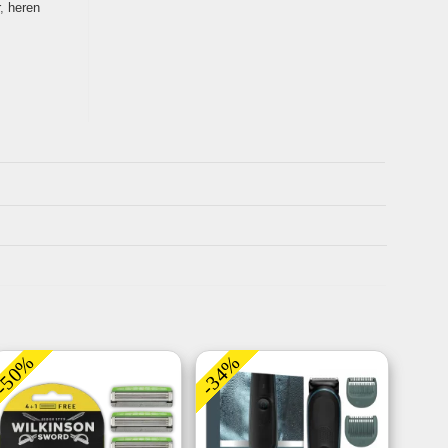
,
heren
-50%
-34%