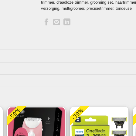
trimmer
,
draadloze trimmer
,
grooming set
,
haartrimmer
verzorging
,
multigroomer
,
precisietrimmer
,
tondeuse
-50%
-39%