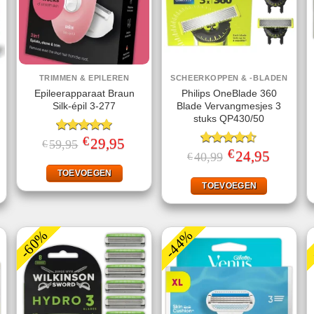
TRIMMEN & EPILEREN
SCHEERKOPPEN & -BLADEN
Epileerapparaat Braun
Philips OneBlade 360
Silk-épil 3-277
Blade Vervangmesjes 3
stuks QP430/50
€
Gewaardeerd
Oorspronkelijke
29,95
Huidige
59,95
€
prijs
prijs
5.00
uit 5
€
jke
ige
Gewaardeerd
Oorspronkelijke
24,95
Huidige
40,99
€
was:
is:
prijs
prijs
4.50
uit 5
€59,95.
€29,95.
was:
is:
TOEVOEGEN
.
€40,99.
€24,95.
TOEVOEGEN
-60%
-44%