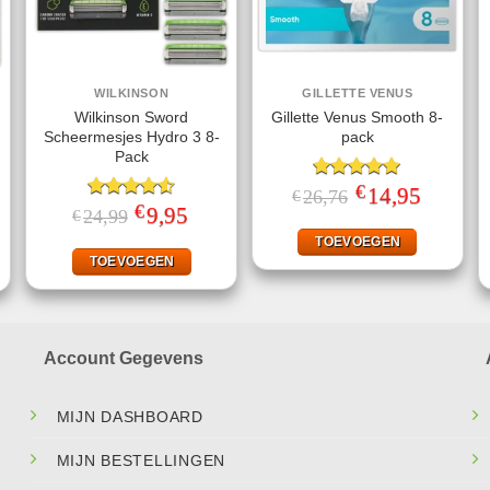
WILKINSON
GILLETTE VENUS
Wilkinson Sword
Gillette Venus Smooth 8-
Scheermesjes Hydro 3 8-
pack
Pack
€
Gewaardeerd
Oorspronkelijke
14,95
Huidige
26,76
€
prijs
prijs
€
5.00
uit 5
Gewaardeerd
Oorspronkelijke
9,95
Huidige
ke
ige
24,99
€
was:
is:
prijs
prijs
4.50
uit 5
€26,76.
€14,95.
was:
is:
TOEVOEGEN
€24,99.
€9,95.
95.
TOEVOEGEN
Account Gegevens
MIJN DASHBOARD
MIJN BESTELLINGEN