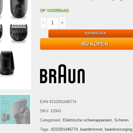
OP VOORRAAD
Braun Series 3 MGK3420 Multigroomer 6-in-1 
TOEVOEGEN
NU KOPEN
EAN 4210201446774
SKU:
12043
Categorieën:
Elektrische scheerapparaten
,
Scheren
Tags:
4210201446774
,
baardtrimmer
,
baardverzorging