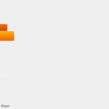
aantal
,
Braun