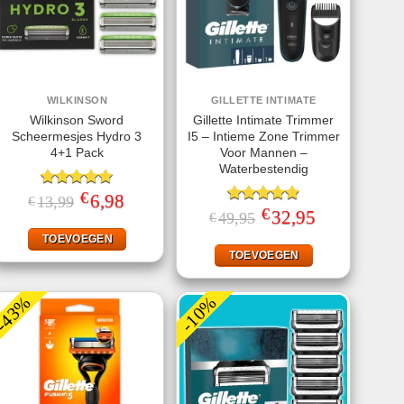
WILKINSON
GILLETTE INTIMATE
Wilkinson Sword
Gillette Intimate Trimmer
Scheermesjes Hydro 3
I5 – Intieme Zone Trimmer
4+1 Pack
Voor Mannen –
Waterbestendig
€
Gewaardeerd
Oorspronkelijke
6,98
Huidige
13,99
€
prijs
prijs
5.00
uit 5
€
Gewaardeerd
Oorspronkelijke
32,95
Huidige
49,95
€
was:
is:
prijs
prijs
4.93
uit 5
€13,99.
€6,98.
was:
is:
TOEVOEGEN
€49,95.
€32,95.
TOEVOEGEN
-43%
-10%