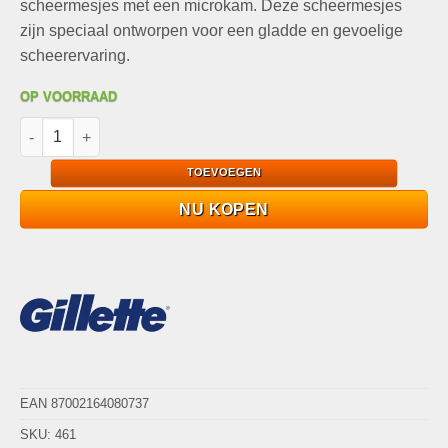
scheermesjes met een microkam. Deze scheermesjes
zijn speciaal ontworpen voor een gladde en gevoelige
scheerervaring.
OP VOORRAAD
Gillette Venus Deluxe Smooth Sensitive Scheermesjes Rifle Pap
TOEVOEGEN
NU KOPEN
EAN 87002164080737
SKU:
461