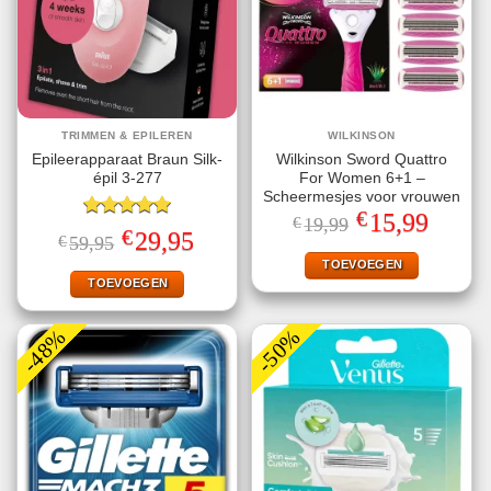
TRIMMEN & EPILEREN
WILKINSON
Epileerapparaat Braun Silk-
Wilkinson Sword Quattro
épil 3-277
For Women 6+1 –
Scheermesjes voor vrouwen
€
Oorspronkelijke
Huidige
15,99
€
19,99
Gewaardeerd
prijs
prijs
€
Oorspronkelijke
Huidige
29,95
€
59,95
5.00
uit 5
was:
is:
prijs
prijs
€19,99.
€15,99.
TOEVOEGEN
was:
is:
€59,95.
€29,95.
TOEVOEGEN
-48%
-50%