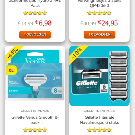
Scheermesjes Hydro 3 4+1
Vervangmesjes 3 stuks
Pack
QP430/50
Gewaardeerd
Gewaardeerd
€
€
Oorspronkelijke
Huidige
Oorspronkelijke
Huidige
6,98
24,95
€
13,99
€
40,99
5.00
uit 5
4.50
uit 5
prijs
prijs
prijs
prijs
was:
is:
was:
is:
€13,99.
€6,98.
€40,99.
€24,95.
TOEVOEGEN
TOEVOEGEN
-44%
-10%
GILLETTE VENUS
GILLETTE INTIMATE
Gillette Venus Smooth 8-
Gillette Intimate
pack
Navulmesjes 6 stuks