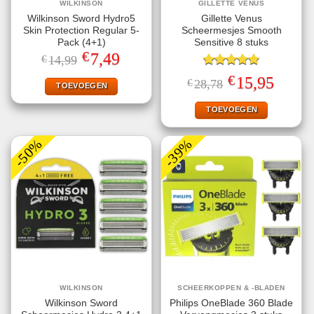
WILKINSON
GILLETTE VENUS
Wilkinson Sword Hydro5
Gillette Venus
Skin Protection Regular 5-
Scheermesjes Smooth
Pack (4+1)
Sensitive 8 stuks
€
Oorspronkelijke
Huidige
7,49
€
14,99
prijs
prijs
was:
is:
Gewaardeerd
€
Oorspronkelijke
Huidige
15,95
€
28,78
€14,99.
€7,49.
TOEVOEGEN
5.00
uit 5
prijs
prijs
was:
is:
€28,78.
€15,95.
TOEVOEGEN
-50%
-39%
WILKINSON
SCHEERKOPPEN & -BLADEN
Wilkinson Sword
Philips OneBlade 360 Blade