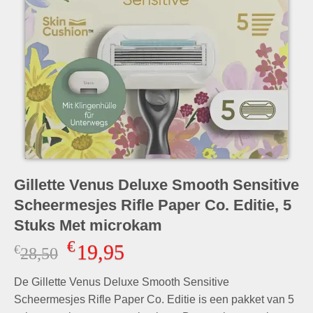
Gillette Venus Deluxe Smooth Sensitive
Scheermesjes Rifle Paper Co. Editie, 5
Stuks Met microkam
€
19,95
€
Oorspronkelijke
Huidige
28,50
prijs
prijs
De Gillette Venus Deluxe Smooth Sensitive
was:
is:
€28,50.
€19,95.
Scheermesjes Rifle Paper Co. Editie is een pakket van 5