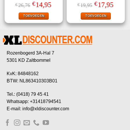
Gewaardeerd
Gewaardeerd
€
€
Oorspronkelijke
Huidige
Oorspronkelijke
Huidige
14,95
17,95
€
26,76
€
19,95
5.00
uit 5
5.00
uit 5
prijs
prijs
prijs
prijs
was:
is:
was:
is:
€26,76.
€14,95.
€19,95.
€17,95.
TOEVOEGEN
TOEVOEGEN
Rozenbogerd 3A-Hal 7
5301 KD Zaltbommel
KvK: 84848162
BTW: NL863410303B01
Tel.: (0418) 79 45 41
Whatsapp: +31418794541
E-mail: info@xldiscounter.com