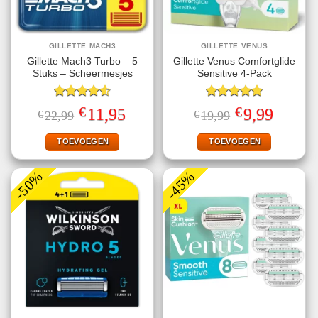
GILLETTE MACH3
GILLETTE VENUS
Gillette Mach3 Turbo – 5
Gillette Venus Comfortglide
Stuks – Scheermesjes
Sensitive 4-Pack
Gewaardeerd
Gewaardeerd
€
€
Oorspronkelijke
Huidige
Oorspronkelijke
Huidige
11,95
9,99
€
22,99
€
19,99
4.60
uit 5
5.00
uit 5
prijs
prijs
prijs
prijs
was:
is:
was:
is:
€22,99.
€11,95.
€19,99.
€9,99.
TOEVOEGEN
TOEVOEGEN
-50%
-45%