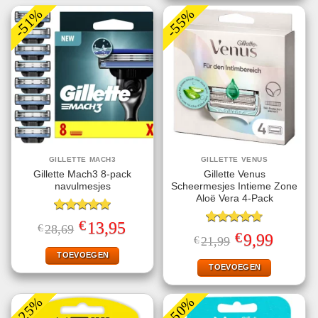
-51%
-55%
GILLETTE MACH3
GILLETTE VENUS
Gillette Mach3 8-pack
Gillette Venus
navulmesjes
Scheermesjes Intieme Zone
Aloë Vera 4-Pack
Gewaardeerd
€
Oorspronkelijke
Huidige
13,95
€
28,69
5.00
uit 5
Gewaardeerd
prijs
prijs
€
Oorspronkelijke
Huidige
9,99
€
21,99
4.75
uit 5
was:
is:
prijs
prijs
€28,69.
€13,95.
TOEVOEGEN
was:
is:
€21,99.
€9,99.
TOEVOEGEN
-25%
-50%