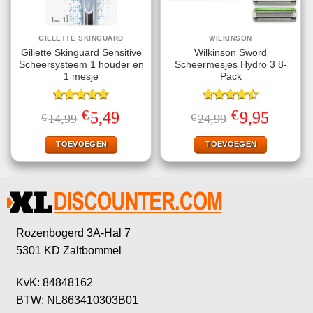
GILLETTE SKINGUARD
WILKINSON
Gillette Skinguard Sensitive
Wilkinson Sword
Scheersysteem 1 houder en
Scheermesjes Hydro 3 8-
1 mesje
Pack
Gewaardeerd
Gewaardeerd
€
€
Oorspronkelijke
Huidige
Oorspronkelijke
Huidige
5,49
9,95
€
14,99
€
24,99
4.60
uit 5
4.50
uit 5
prijs
prijs
prijs
prijs
was:
is:
was:
is:
€14,99.
€5,49.
€24,99.
€9,95.
TOEVOEGEN
TOEVOEGEN
Rozenbogerd 3A-Hal 7
5301 KD Zaltbommel
KvK: 84848162
BTW: NL863410303B01