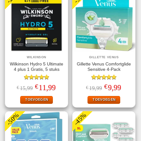
WILKINSON
GILLETTE VENUS
Wilkinson Hydro 5 Ultimate
Gillette Venus Comfortglide
4 plus 1 Gratis, 5 stuks
Sensitive 4-Pack
Gewaardeerd
Gewaardeerd
€
€
Oorspronkelijke
Huidige
Oorspronkelijke
Huidige
11,99
9,99
€
15,99
€
19,99
5.00
uit 5
5.00
uit 5
prijs
prijs
prijs
prijs
was:
is:
was:
is:
€15,99.
€11,99.
€19,99.
€9,99.
TOEVOEGEN
TOEVOEGEN
-50%
-45%