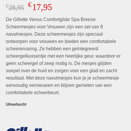
Gewaardeerd
5
€
17,95
€
Oorspronkelijke
Huidige
28,95
5.00
op 5
gebaseerd
prijs
prijs
op
klant
De Gillette Venus Comfortglide Spa Breeze
was:
is:
waarderingen
€28,95.
€17,95.
Scheermesjes voor Vrouwen zijn een set van 8
navulmesjes. Deze scheermesjes zijn speciaal
ontworpen voor vrouwen en bieden een comfortabele
scheerervaring. Ze hebben een geïntegreerd
scheergelkussentje met een heerlijke geur, waardoor er
geen scheergel of zeep nodig is. De mesjes glijden
soepel over de huid en zorgen voor een glad en zacht
resultaat. Met deze navulmesjes kun je je scheermesje
eenvoudig vernieuwen en blijven genieten van een
comfortabele scheerbeurt.
Uitverkocht