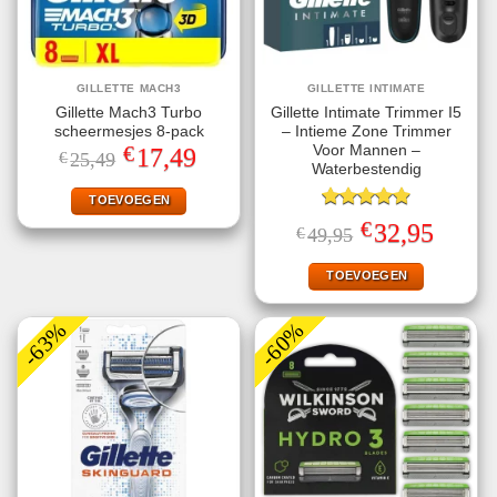
GILLETTE MACH3
GILLETTE INTIMATE
Gillette Mach3 Turbo
Gillette Intimate Trimmer I5
scheermesjes 8-pack
– Intieme Zone Trimmer
€
Voor Mannen –
Oorspronkelijke
Huidige
17,49
€
25,49
prijs
prijs
Waterbestendig
was:
is:
€25,49.
€17,49.
TOEVOEGEN
Gewaardeerd
€
Oorspronkelijke
Huidige
32,95
€
49,95
4.93
uit 5
prijs
prijs
was:
is:
€49,95.
€32,95.
TOEVOEGEN
-63%
-60%