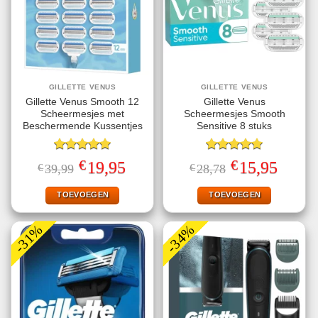
GILLETTE VENUS
GILLETTE VENUS
Gillette Venus Smooth 12
Gillette Venus
Scheermesjes met
Scheermesjes Smooth
Beschermende Kussentjes
Sensitive 8 stuks
Gewaardeerd
Gewaardeerd
€
€
Oorspronkelijke
Huidige
Oorspronkelijke
Huidige
19,95
15,95
€
39,99
€
28,78
5.00
uit 5
5.00
uit 5
prijs
prijs
prijs
prijs
was:
is:
was:
is:
€39,99.
€19,95.
€28,78.
€15,95.
TOEVOEGEN
TOEVOEGEN
-31%
-34%