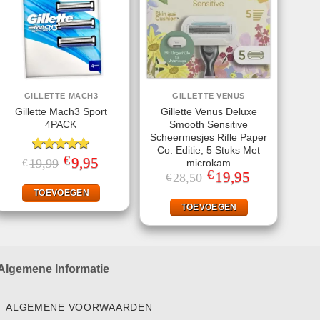
GILLETTE MACH3
GILLETTE VENUS
Gillette Mach3 Sport
Gillette Venus Deluxe
4PACK
Smooth Sensitive
Scheermesjes Rifle Paper
Co. Editie, 5 Stuks Met
€
Gewaardeerd
Oorspronkelijke
9,95
Huidige
19,99
€
microkam
prijs
prijs
5.00
uit 5
€
Oorspronkelijke
19,95
Huidige
28,50
€
was:
is:
prijs
prijs
€19,99.
€9,95.
TOEVOEGEN
was:
is:
€28,50.
€19,95.
TOEVOEGEN
Algemene Informatie
ALGEMENE VOORWAARDEN