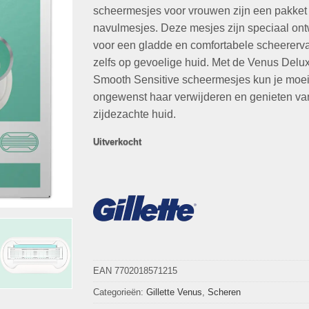
€28,95.
€15,95.
scheermesjes voor vrouwen zijn een pakket
navulmesjes. Deze mesjes zijn speciaal on
voor een gladde en comfortabele scheererva
zelfs op gevoelige huid. Met de Venus Delu
Smooth Sensitive scheermesjes kun je moei
ongewenst haar verwijderen en genieten va
zijdezachte huid.
Uitverkocht
EAN 7702018571215
Categorieën:
Gillette Venus
,
Scheren