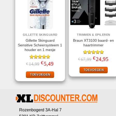
GILLETTE SKINGUARD
TRIMMEN & EPILEREN
Gillette Skinguard
Braun XT3100 baard- en
Sensitive Scheersysteem 1
haartrimmer
houder en 1 mesje
€
Gewaardeerd
Oorspronkelij
24,95
Huid
67,99
€
prijs
prijs
€
5.00
uit 5
Gewaardeerd
Oorspronkelijke
5,49
Huidige
14,99
€
was:
is:
prijs
prijs
4.60
uit 5
€67,99.
€24,
was:
is:
TOEVOEGEN
€14,99.
€5,49.
TOEVOEGEN
Rozenbogerd 3A-Hal 7