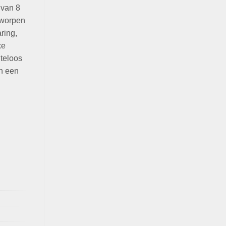
 van 8
tworpen
ring,
xe
teloos
n een