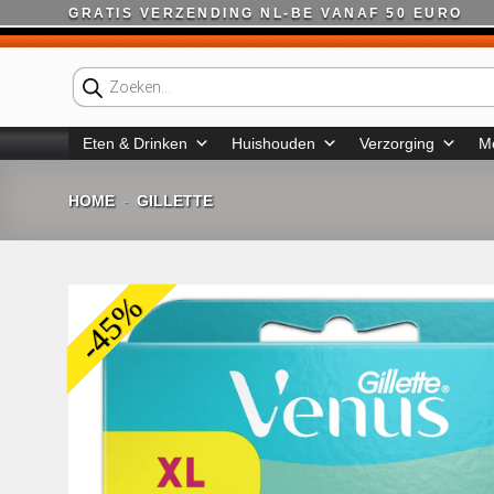
Ga
GRATIS VERZENDING NL-BE VANAF 50 EURO
naar
inhoud
Producten
zoeken
Eten & Drinken
Huishouden
Verzorging
M
HOME
GILLETTE
-
-45%