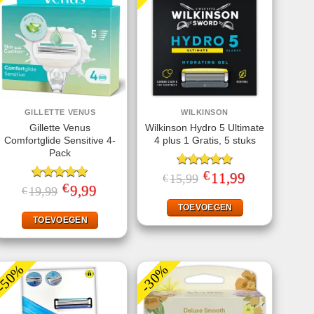
GILLETTE VENUS
WILKINSON
Gillette Venus
Wilkinson Hydro 5 Ultimate
Comfortglide Sensitive 4-
4 plus 1 Gratis, 5 stuks
Pack
€
Gewaardeerd
Oorspronkelijke
11,99
Huidige
15,99
€
prijs
prijs
€
5.00
uit 5
Gewaardeerd
Oorspronkelijke
9,99
Huidige
19,99
€
was:
is:
prijs
prijs
5.00
uit 5
€15,99.
€11,99.
was:
is:
TOEVOEGEN
€19,99.
€9,99.
TOEVOEGEN
-50%
-30%