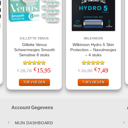
GILLETTE VENUS
WILKINSON
Gillette Venus
Wilkinson Hydro 5 Skin
Scheermesjes Smooth
Protection – Navulmesjes
Sensitive 8 stuks
– 4 stuks
ke
ige
€
€
Gewaardeerd
Oorspronkelijke
15,95
Huidige
Gewaardeerd
Oorspronkelijke
7,49
Huidige
28,78
16,90
€
€
prijs
prijs
prijs
prijs
5.00
uit 5
5.00
uit 5
95.
was:
is:
was:
is:
€28,78.
€15,95.
€16,90.
€7,49.
TOEVOEGEN
TOEVOEGEN
Account Gegevens
MIJN DASHBOARD