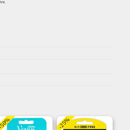
ive
,
-50%
-25%