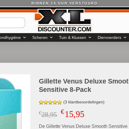
BINNEN 24 UUR VERSTUURD
ondhygiëne
Scheren
Tuin & Klussen
Diervoerders
Gillette Venus Deluxe Smoo
Sensitive 8-Pack
(
3
klantbeoordelingen)
Gewaardeerd
2
€
15,95
€
Oorspronkelijke
Huidige
28,95
5.00
op 5
gebaseerd
prijs
prijs
op
klant
De Gillette Venus Deluxe Smooth Sensitive
was:
is:
waarderingen