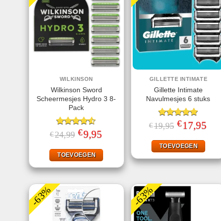
WILKINSON
GILLETTE INTIMATE
Wilkinson Sword
Gillette Intimate
Scheermesjes Hydro 3 8-
Navulmesjes 6 stuks
Pack
€
Gewaardeerd
Oorspronkelij
17,95
Huid
19,95
€
prijs
prijs
€
5.00
uit 5
Gewaardeerd
Oorspronkelijke
9,95
Huidige
24,99
€
was:
is:
prijs
prijs
4.50
uit 5
€19,95.
€17,
was:
is:
TOEVOEGEN
€24,99.
€9,95.
TOEVOEGEN
-63%
-63%