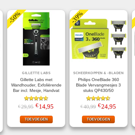
-50%
-39%
GILLETTE LABS
SCHEERKOPPEN & -BLADEN
Gillette Labs met
Philips OneBlade 360
Wandhouder, Exfoliërende
Blade Vervangmesjes 3
Bar incl. Mesje, Handvat
stuks QP430/50
€
€
Gewaardeerd
Oorspronkelijke
14,95
Huidige
Gewaardeerd
Oorspronkelijke
24,95
Huidige
29,95
40,99
€
€
prijs
prijs
prijs
prijs
4.57
uit 5
4.50
uit 5
ke
ige
was:
is:
was:
is:
€29,95.
€14,95.
€40,99.
€24,95.
TOEVOEGEN
TOEVOEGEN
95.