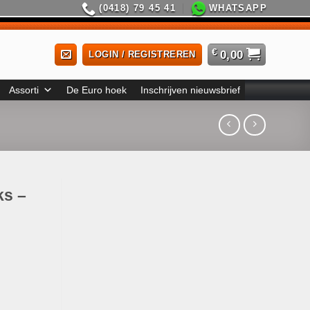
(0418) 79 45 41
WHATSAPP
€
0,00
LOGIN / REGISTREREN
Assorti
De Euro hoek
Inschrijven nieuwsbrief
ks –