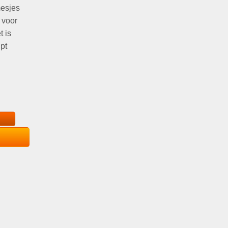
mesjes
 voor
 is
pt
 aantal