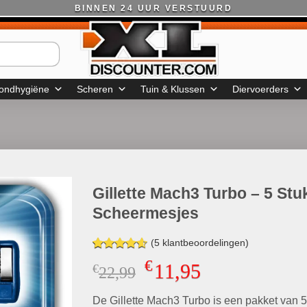
BINNEN 24 UUR VERSTUURD
ondhygiëne
Scheren
Tuin & Klussen
Diervoerders
Gillette Mach3 Turbo – 5 Stu
Scheermesjes
(
5
klantbeoordelingen)
Gewaardeerd
5
€
11,95
€
Oorspronkelijke
Huidige
22,99
4.60
op 5
gebaseerd
prijs
prijs
op
klant
De Gillette Mach3 Turbo is een pakket van 5
was:
is:
waarderingen