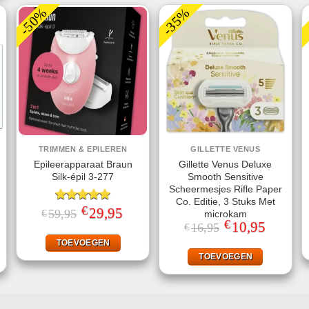
-50%
-35%
TRIMMEN & EPILEREN
GILLETTE VENUS
Epileerapparaat Braun
Gillette Venus Deluxe
Silk-épil 3-277
Smooth Sensitive
Scheermesjes Rifle Paper
Co. Editie, 3 Stuks Met
€
Gewaardeerd
Oorspronkelijke
29,95
Huidige
59,95
€
microkam
prijs
prijs
5.00
uit 5
ke
ige
€
Oorspronkelijke
10,95
Huidige
16,95
€
was:
is:
prijs
prijs
€59,95.
€29,95.
TOEVOEGEN
was:
is:
95.
€16,95.
€10,95.
TOEVOEGEN