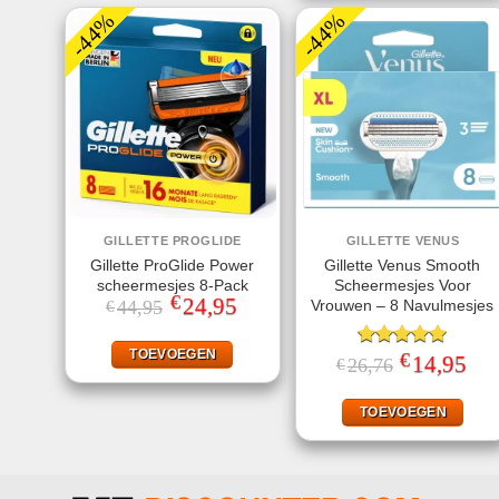
-44%
-44%
GILLETTE PROGLIDE
GILLETTE VENUS
Gillette ProGlide Power
Gillette Venus Smooth
scheermesjes 8-Pack
Scheermesjes Voor
€
Oorspronkelijke
24,95
Huidige
Vrouwen – 8 Navulmesjes
44,95
€
prijs
prijs
was:
is:
€44,95.
€24,95.
TOEVOEGEN
€
Gewaardeerd
Oorspronkelij
14,95
Huid
26,76
€
prijs
prijs
5.00
uit 5
was:
is:
€26,76.
€14,
TOEVOEGEN