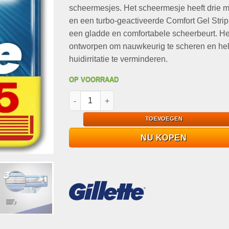
€22,99.
€11,95.
scheermesjes. Het scheermesje heeft drie 
en een turbo-geactiveerde Comfort Gel Strip
een gladde en comfortabele scheerbeurt. Het
ontworpen om nauwkeurig te scheren en hel
huidirritatie te verminderen.
OP VOORRAAD
Gillette Mach3 Turbo - 5 Stuks - Scheermesjes
TOEVOEGEN
NU KOPEN