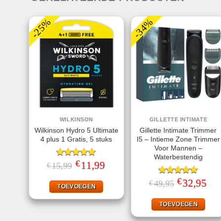
-25%
-34%
WILKINSON
GILLETTE INTIMATE
Wilkinson Hydro 5 Ultimate
Gillette Intimate Trimmer
4 plus 1 Gratis, 5 stuks
I5 – Intieme Zone Trimmer
Voor Mannen –
Waterbestendig
€
Gewaardeerd
Oorspronkelijke
11,99
Huidige
15,99
€
prijs
prijs
5.00
uit 5
was:
is:
€
Gewaardeerd
Oorspronkelij
32,95
Huid
49,95
€
€15,99.
€11,99.
TOEVOEGEN
prijs
prijs
4.93
uit 5
was:
is:
€49,95.
€32,
TOEVOEGEN