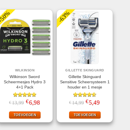
-50%
-63%
WILKINSON
GILLETTE SKINGUARD
Wilkinson Sword
Gillette Skinguard
Scheermesjes Hydro 3
Sensitive Scheersysteem 1
4+1 Pack
houder en 1 mesje
€
€
Gewaardeerd
Oorspronkelijke
6,98
Huidige
Gewaardeerd
Oorspronkelijke
5,49
Huidige
13,99
14,99
€
€
prijs
prijs
prijs
prijs
5.00
uit 5
4.60
uit 5
was:
is:
was:
is:
€13,99.
€6,98.
€14,99.
€5,49.
TOEVOEGEN
TOEVOEGEN