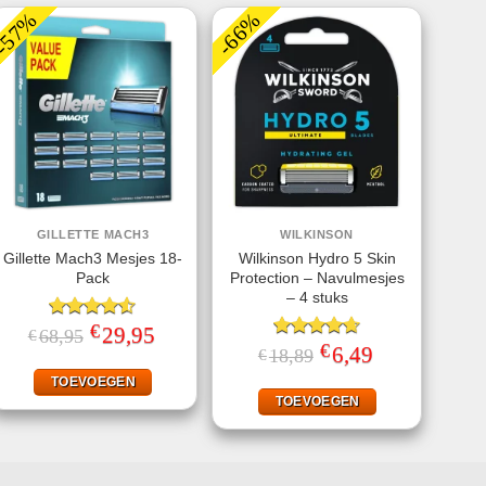
-57%
-66%
GILLETTE MACH3
WILKINSON
Gillette Mach3 Mesjes 18-
Wilkinson Hydro 5 Skin
Pack
Protection – Navulmesjes
– 4 stuks
€
Gewaardeerd
Oorspronkelijke
29,95
Huidige
68,95
€
prijs
prijs
4.50
uit 5
€
Gewaardeerd
Oorspronkelijke
6,49
Huidige
18,89
€
was:
is:
prijs
prijs
4.67
uit 5
€68,95.
€29,95.
was:
is:
TOEVOEGEN
€18,89.
€6,49.
TOEVOEGEN