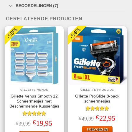
BEOORDELINGEN (7)
GERELATEERDE PRODUCTEN
-50%
-54%
GILLETTE VENUS
GILLETTE PROGLIDE
Gillette Venus Smooth 12
Gillette ProGlide 8-pack
Scheermesjes met
scheermesjes
Beschermende Kussentjes
Gewaardeerd
€
Oorspronkelijke
Huidige
22,95
€
49,99
5.00
uit 5
Gewaardeerd
prijs
prijs
€
Oorspronkelijke
Huidige
19,95
€
39,99
5.00
uit 5
was:
is:
prijs
prijs
€49,99.
€22,95.
TOEVOEGEN
was:
is: