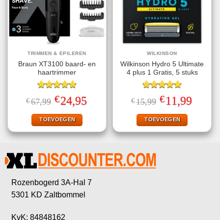
TRIMMEN & EPILEREN
WILKINSON
Braun XT3100 baard- en
Wilkinson Hydro 5 Ultimate
haartrimmer
4 plus 1 Gratis, 5 stuks
Gewaardeerd
Gewaardeerd
€
€
Oorspronkelijke
Huidige
Oorspronkelijke
Huidige
24,95
11,99
€
67,99
€
15,99
5.00
uit 5
5.00
uit 5
prijs
prijs
prijs
prijs
was:
is:
was:
is:
€67,99.
€24,95.
€15,99.
€11,99.
TOEVOEGEN
TOEVOEGEN
Rozenbogerd 3A-Hal 7
5301 KD Zaltbommel
KvK: 84848162