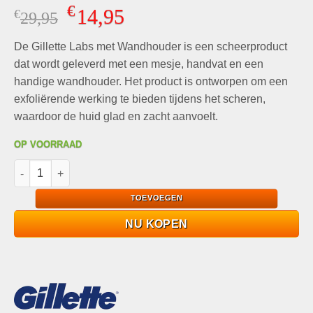
Gewaardeerd
7
€
14,95
€
Oorspronkelijke
Huidige
29,95
4.57
op 5
gebaseerd
prijs
prijs
op
klant
De Gillette Labs met Wandhouder is een scheerproduct
was:
is:
waarderingen
€29,95.
€14,95.
dat wordt geleverd met een mesje, handvat en een
handige wandhouder. Het product is ontworpen om een
exfoliërende werking te bieden tijdens het scheren,
waardoor de huid glad en zacht aanvoelt.
OP VOORRAAD
Gillette Labs met Wandhouder, Exfoliërende Bar incl. Mesje, H
TOEVOEGEN
NU KOPEN