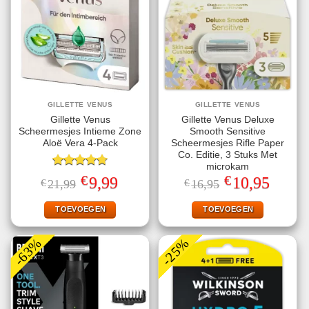
GILLETTE VENUS
GILLETTE VENUS
Gillette Venus
Gillette Venus Deluxe
Scheermesjes Intieme Zone
Smooth Sensitive
Aloë Vera 4-Pack
Scheermesjes Rifle Paper
Co. Editie, 3 Stuks Met
microkam
Gewaardeerd
€
€
Oorspronkelijke
Huidige
Oorspronkelijke
Huidige
9,99
10,95
€
21,99
€
16,95
4.75
uit 5
prijs
prijs
prijs
prijs
was:
is:
was:
is:
€21,99.
€9,99.
€16,95.
€10,95.
TOEVOEGEN
TOEVOEGEN
-63%
-25%