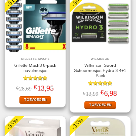
-51%
-50%
GILLETTE MACH3
WILKINSON
Gillette Mach3 8-pack
Wilkinson Sword
navulmesjes
Scheermesjes Hydro 3 4+1
Pack
Gewaardeerd
€
Oorspronkelijke
Huidige
13,95
€
28,69
5.00
uit 5
Gewaardeerd
prijs
prijs
€
Oorspronkelijke
Huidige
6,98
€
13,99
5.00
uit 5
was:
is:
prijs
prijs
€28,69.
€13,95.
TOEVOEGEN
was:
is:
€13,99.
€6,98.
TOEVOEGEN
-55%
-35%