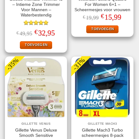
– Intieme Zone Trimmer
For Women 6+1 –
Voor Mannen –
Scheermesjes voor vrouwen
€
Waterbestendig
Oorspronkelijke
Huidige
15,99
€
19,99
prijs
prijs
was:
is:
€19,99.
€15,99.
TOEVOEGEN
Gewaardeerd
€
Oorspronkelijke
Huidige
32,95
€
49,95
4.93
uit 5
prijs
prijs
was:
is:
€49,95.
€32,95.
TOEVOEGEN
-35%
-31%
GILLETTE VENUS
GILLETTE MACH3
Gillette Venus Deluxe
Gillette Mach3 Turbo
Smooth Sensitive
scheermesjes 8-pack