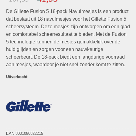
gebaseerd
prijs
prijs
op
klant
De Gillette Fusion 5 18-pack Navulmesjes is een product
was:
is:
waarderingen
€107,99.
€41,95.
dat bestaat uit 18 navulmesjes voor het Gillette Fusion 5
scheersysteem. Deze mesjes zijn ontworpen om een glad
en comfortabel scheerresultaat te bieden. Met de Fusion
5 technologie kunnen de mesjes gemakkelijk over de
huid glijden en zorgen voor een nauwkeurige
scheerbeurt. De 18-pack biedt een langdurige voorraad
aan mesjes, waardoor je niet snel zonder komt te zitten.
Uitverkocht
EAN 8001090822215