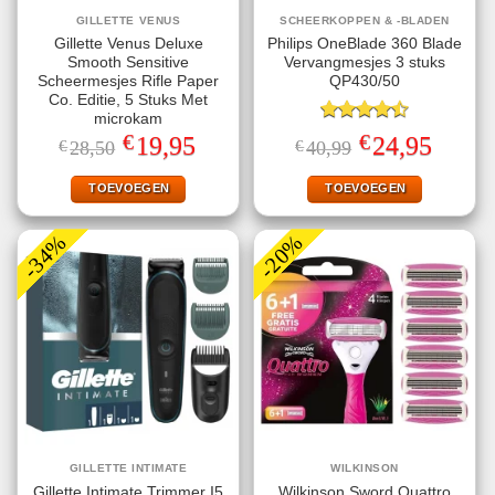
GILLETTE VENUS
SCHEERKOPPEN & -BLADEN
Gillette Venus Deluxe
Philips OneBlade 360 Blade
Smooth Sensitive
Vervangmesjes 3 stuks
Scheermesjes Rifle Paper
QP430/50
Co. Editie, 5 Stuks Met
microkam
Gewaardeerd
€
€
Oorspronkelijke
Huidige
Oorspronkelijke
Huidige
19,95
24,95
€
28,50
€
40,99
4.50
uit 5
prijs
prijs
prijs
prijs
was:
is:
was:
is:
€28,50.
€19,95.
€40,99.
€24,95.
TOEVOEGEN
TOEVOEGEN
-34%
-20%
GILLETTE INTIMATE
WILKINSON
Gillette Intimate Trimmer I5
Wilkinson Sword Quattro