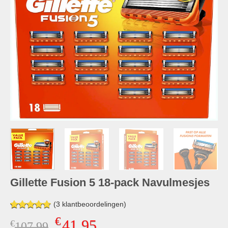
Gillette Fusion 5 18-pack Navulmesjes
(
3
klantbeoordelingen)
Gewaardeerd
3
€
41,95
€
Oorspronkelijke
Huidige
107,99
4.67
op 5