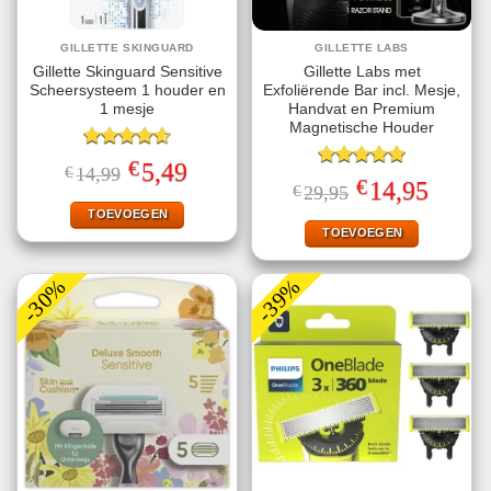
GILLETTE SKINGUARD
GILLETTE LABS
Gillette Skinguard Sensitive
Gillette Labs met
Scheersysteem 1 houder en
Exfoliërende Bar incl. Mesje,
1 mesje
Handvat en Premium
Magnetische Houder
Gewaardeerd
€
Oorspronkelijke
Huidige
5,49
€
14,99
4.60
uit 5
Gewaardeerd
prijs
prijs
€
Oorspronkelijke
Huidige
14,95
€
29,95
5.00
uit 5
was:
is:
prijs
prijs
€14,99.
€5,49.
TOEVOEGEN
was:
is:
€29,95.
€14,95.
TOEVOEGEN
-30%
-39%