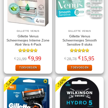
GILLETTE VENUS
GILLETTE VENUS
Gillette Venus
Gillette Venus
Scheermesjes Intieme Zone
Scheermesjes Smooth
Aloë Vera 4-Pack
Sensitive 8 stuks
Gewaardeerd
Gewaardeerd
€
€
Oorspronkelijke
Huidige
Oorspronkelijke
Huidige
9,99
15,95
€
21,99
€
28,78
4.75
uit 5
5.00
uit 5
prijs
prijs
prijs
prijs
was:
is:
was:
is:
€21,99.
€9,99.
€28,78.
€15,95.
TOEVOEGEN
TOEVOEGEN
-54%
-56%